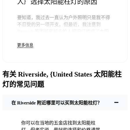
人｝选择太阳能柱灯的原因
要知道，我过去一直认为户外照明只是我不得
不忍受的另一项开支。但最近，我注意到
Riverside周围越来越多的人把旧灯换成了太阳
能柱灯--老实说，这样做很合理。一旦你买了这
更多信息
些灯，你就不用再付钱了。剩下的就交给太阳
吧，你可能会发现下一次的电费账单就不会那
么令人头疼了。
但这不仅仅是为了省几个钱。在这里，我们喜
有关 Riverside, {United States 太阳能柱
欢简单实用的东西。把这些太阳能柱灯安装上
去，就可以了。无论下大雨、下雪还是酷暑，
灯的常见问题
它们每晚都会亮起。我的灯经历了几次典型的
Riverside暴风雨，依然闪亮如新。
维护？几乎没有。每隔一段时间，我会刷掉太
在 Riverside 附近哪里可以买到太阳能柱灯？
阳能电池板上的灰尘或树叶，但仅此而已。没
有电线要弄，没有灯泡要换。老实说，知道我
没有浪费能源或增加污染，感觉很好。这只是
你可以在当地的五金店找到太阳能柱
一个小小的改变，但它让我的家感觉更安全、
灯，但老实说，最好的选择和价格通常