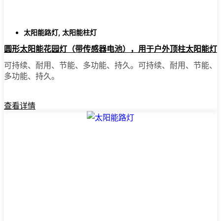
您在 Riverside 附近看到的太阳
能柱灯类型
太阳能路灯
,
太阳能柱灯
圆形太阳能花园灯（带传感器电池），用于户外顶柱太阳能灯
每个院子的情况都不一样，有选择是件好事。
可持续、耐用、节能、多功能、持久。可持续、耐用、节能、
有些人选择安装超级简单的一体化装置，只需
多功能、持久。
把它们装上就大功告成了。有些人则希望在更
大的空间安装泛光灯，或者在车库或后门安装
运动感应灯，这样就能更加安心。如果您在意
查看详情
路边的吸引力，或者想为花园增添一点魅力，
那么装饰性的太阳能柱灯就再合适不过了。我
甚至见过邻居用它们照亮后院露台，供深夜闲
逛或家庭聚会之用。各种需求和风格应有尽
有。
为什么要在网上购买太阳能柱灯？