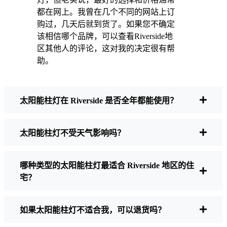
更温馨--我也喜欢知道自己在为环保尽一份力。
都在网上。我曾在几个不同的网站上订
购过，几天后就到货了。如果您不确定
该相信哪个品牌，可以查看Riverside地
购买太阳能柱灯时应注意什么？
区其他人的评论，这对我的决定很有帮
助。
如果您正在考虑进行转换，当朋友和邻居问起
时，我通常会这样回答：
太阳能柱灯在 Riverside 是否全年都能使用？
太阳能柱灯不受天气影响吗？
亮度
并非所有的太阳能灯都是一样的。如果
你想真正看清夜间行走的位置，就要检查流
明。对于人行道，50-100 流明通常就足够
哪种类型的太阳能柱灯最适合 Riverside 地区的住
了。如果是车道，或者您想要多一些安全
宅？
感，那就选择亮度更高的灯--有些型号的亮
度可达 200 流明或更高，非常适合那些阴暗
的角落。
如果太阳能柱灯不适合我，可以退货吗？
电池寿命
确保灯具能持续整晚，即使在冬天