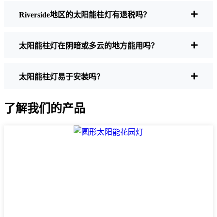
也是如此。有些便宜的灯几个小时后就会开
Riverside地区的太阳能柱灯有退税吗？
始褪色，尤其是在天短多云的时候。
制造质量
选择不锈钢或重型塑料。相信我，
便宜货在Riverside天气下根本就撑不住。我
太阳能柱灯在阴暗或多云的地方能用吗？
就是用一套勉强撑过了一个季节的东西惨痛
地认识到了这一点。
防风雨：
至少要达到 IP65 等级。这意味着
太阳能柱灯易于安装吗？
这些灯可以应对雨雪和灰尘。我甚至见过一
些灯在冰雹中毫发无损。
了解我们的产品
风格
从经典的灯笼到现代简约的外观，有太
多的设计可供选择。选择适合您家氛围的设
计。有些人甚至会在院子的不同地方混合搭
配。
自动传感器：
大多数好的太阳能柱灯都是黄
昏时开启，黎明时关闭，所以你根本不用考
虑。有的甚至还有运动传感器，这对提高安
全性非常方便。