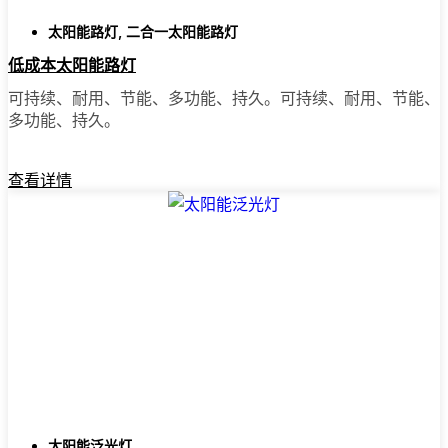
老实说，我以前花了太多时间开车一家一家商
太阳能路灯
,
二合一太阳能路灯
店地跑，希望能找到合适的灯。现在，我只需
低成本太阳能路灯
在网上订购。这样方便多了--你可以比较不同的
可持续、耐用、节能、多功能、持久。可持续、耐用、节能、
型号，阅读Riverside地区其他人的评论，还可
多功能、持久。
以直接送货上门。大多数地方都提供快速送
货、方便退货以及真正的客户支持（如果您有
问题）。此外，您不必浪费周六的时间去跑
查看详情
腿，而且在网上通常能找到比本地商店更优惠
的价格和更多的选择。
准备好进行转换了吗？
如果您厌倦了高昂的电费，或者只是想用一种
简单可靠的方式照亮您的房产，太阳能柱灯绝
对值得一试。我已经向朋友、家人甚至一些当
地企业推荐了它们。一旦你看到它们是如此简
单，你可能会想，为什么不早点换上呢？这是
一种物有所值的升级，它能让你的家从里到外
太阳能泛光灯