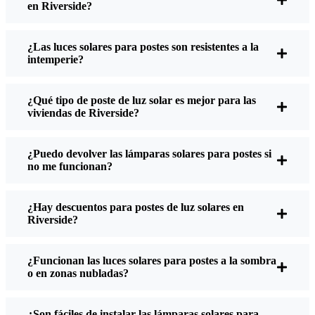
en Riverside?
¿Qué debe tener en cuenta al comprar farolas
solares?
¿Las luces solares para postes son resistentes a la
intemperie?
Si estás pensando en hacer el cambio, esto es lo que
¿Qué tipo de poste de luz solar es mejor para las
suelo decir a amigos y vecinos cuando me
viviendas de Riverside?
preguntan:
¿Puedo devolver las lámparas solares para postes si
no me funcionan?
Brillo:
No todas las luces solares son iguales. Si
quieres ver realmente por dónde caminas de
¿Hay descuentos para postes de luz solares en
noche, comprueba los lúmenes. Para pasillos,
Riverside?
entre 50 y 100 lúmenes suelen ser suficientes.
Para entradas de vehículos o si quieres un poco
más de seguridad, elige algo más luminoso:
¿Funcionan las luces solares para postes a la sombra
o en zonas nubladas?
algunos modelos alcanzan los 200 lúmenes o
más, lo que es ideal para esos rincones sombríos.
Duración de la batería:
Asegúrate de que las
¿Son fáciles de instalar las lámparas solares para