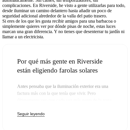
automáticamente. Sin cables, sin temporizadores, sin
complicaciones. En Riverside, he visto a gente utilizarlas para todo,
desde iluminar un camino delantero hasta añadir un poco de
seguridad adicional alrededor de la valla del patio trasero.
Si eres de los que les gusta recibir amigos para una barbacoa o
simplemente quieres ver por dónde pisas de noche, estas luces
marcan una gran diferencia. Y no tienes que desenterrar tu jardín ni
llamar a un electricista.
Por qué más gente en Riverside
están eligiendo farolas solares
Antes pensaba que la iluminación exterior era una
factura más con la que tenía que vivir. Pero
últimamente veo que cada vez más gente de la zona
cambia sus viejas luces por postes solares, y la
Seguir leyendo
verdad es que tiene sentido. Una vez que compras
estas luces, ya no tienes que pagar. El sol se encarga
del resto, y probablemente notarás que tu próxima