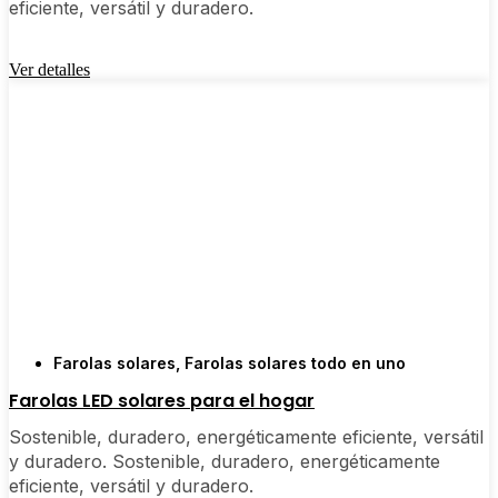
eficiente, versátil y duradero.
🛒 [Comprar ahora] | 📞 [Contactar con el servicio
de atención al cliente] | 📍 Área de servicio:
[mpg_area], [mpg_city]| 📍 Área de Servicio:
Ver detalles
[mpg_area], [mpg_city]
Farolas solares
,
Farolas solares todo en uno
Farolas LED solares para el hogar
Sostenible, duradero, energéticamente eficiente, versátil
y duradero. Sostenible, duradero, energéticamente
eficiente, versátil y duradero.