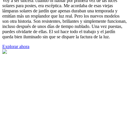
Voy a ser sincera: cuando oí hablar por primera vez de las luces
solares para postes, era escéptica. Me acordaba de esas viejas
lámparas solares de jardín que apenas duraban una temporada y
emitían más un resplandor que luz real. Pero los nuevos modelos
son otra historia. Son resistentes, brillantes y simplemente funcionan,
incluso después de unos días de tiempo nublado. Una vez puestas,
puedes olvidarte de ellas. El sol hace todo el trabajo y el jardín
queda bien iluminado sin que se dispare la factura de la luz.
Explorar ahora