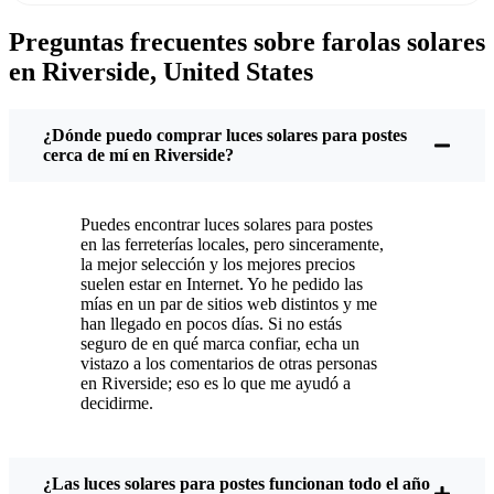
factura de la luz es un poco menos dolorosa.
Preguntas frecuentes sobre farolas solares
Pero no se trata sólo de ahorrar unos dólares. Aquí
en Riverside, United States
nos gustan las cosas sencillas y que funcionan.
Pones estas farolas solares y ya está. Se encienden
todas las noches, no importa si llueve a cántaros,
¿Dónde puedo comprar luces solares para postes
nieva o hace un calor abrasador. He tenido el mío a
cerca de mí en Riverside?
través de un par de esos clásicos Riverside
tormentas, y siguen brillando como nuevo.
Puedes encontrar luces solares para postes
¿Mantenimiento? Apenas. De vez en cuando, quito
en las ferreterías locales, pero sinceramente,
el polvo o las hojas del panel solar, pero nada más.
la mejor selección y los mejores precios
suelen estar en Internet. Yo he pedido las
No hay cables ni bombillas que cambiar. Y,
mías en un par de sitios web distintos y me
sinceramente, me siento bien sabiendo que no
han llegado en pocos días. Si no estás
desperdicio energía ni contribuyo a la
seguro de en qué marca confiar, echa un
vistazo a los comentarios de otras personas
contaminación. Es un cambio pequeño, pero hace
en Riverside; eso es lo que me ayudó a
que mi casa parezca más segura y acogedora, y me
decidirme.
gusta saber que también aporto mi granito de arena
al medio ambiente.
¿Las luces solares para postes funcionan todo el año