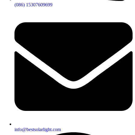
(086) 15307609699
info@bestsolarlight.com