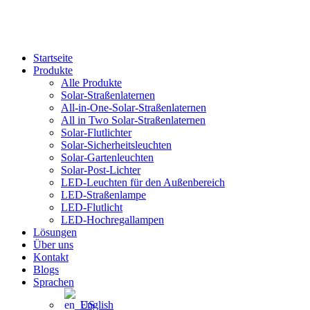
Startseite
Produkte
Alle Produkte
Solar-Straßenlaternen
All-in-One-Solar-Straßenlaternen
All in Two Solar-Straßenlaternen
Solar-Flutlichter
Solar-Sicherheitsleuchten
Solar-Gartenleuchten
Solar-Post-Lichter
LED-Leuchten für den Außenbereich
LED-Straßenlampe
LED-Flutlicht
LED-Hochregallampen
Lösungen
Über uns
Kontakt
Blogs
Sprachen
English