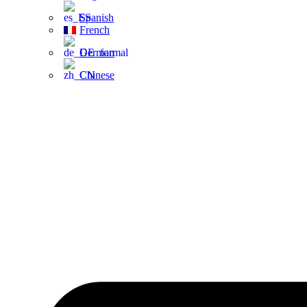
Spanish
French
German
Chinese