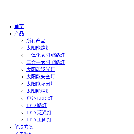
首页
产品
所有产品
太阳能路灯
一体化太阳能路灯
二合一太阳能路灯
太阳能泛光灯
太阳能安全灯
太阳能花园灯
太阳能柱灯
户外 LED 灯
LED 路灯
LED 泛光灯
LED 工矿灯
解决方案