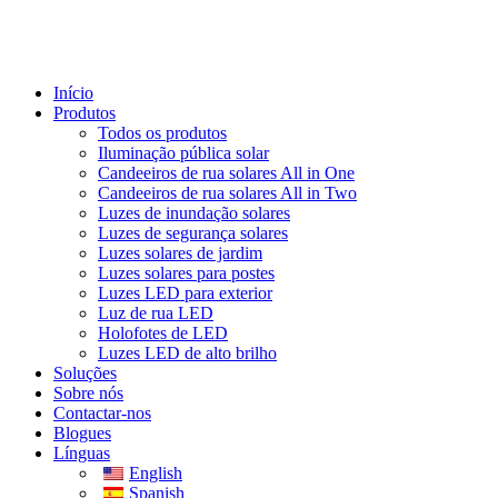
Início
Produtos
Todos os produtos
Iluminação pública solar
Candeeiros de rua solares All in One
Candeeiros de rua solares All in Two
Luzes de inundação solares
Luzes de segurança solares
Luzes solares de jardim
Luzes solares para postes
Luzes LED para exterior
Luz de rua LED
Holofotes de LED
Luzes LED de alto brilho
Soluções
Sobre nós
Contactar-nos
Blogues
Línguas
English
Spanish