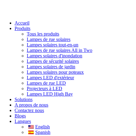
Accueil
Produits
Tous les produits
Lampes de rue solaires
Lampes solaires tout-en-un
Lampes de rue solaires All in Two
Lampes solaires d'inondation
Lampes de sécurité solaires
Lampes solaires de jardin
Lampes solaires pour poteaux
Lampes LED d'extérieur
Lampes de rue LED
Projecteurs à LED
Lampes LED High Bay
Solutions
A propos de nous
Contactez nous
Blogs
Langues
English
Spanish