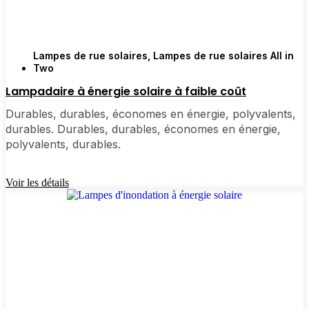
n'avez pas à vous en préoccuper. Certains sont
même équipés de détecteurs de mouvement, ce
qui est pratique pour renforcer la sécurité.
Lampes de rue solaires
,
Lampes de rue solaires All in
Two
Types de lampadaires solaires
Lampadaire à énergie solaire à faible coût
que vous verrez dans les
Durables, durables, économes en énergie, polyvalents,
environs Raleigh
durables. Durables, durables, économes en énergie,
polyvalents, durables.
Chaque jardin est différent et il est bon d'avoir le
choix. Certains optent pour des appareils tout-en-un
Voir les détails
très faciles à installer - il suffit de les installer et le
tour est joué. D'autres optent pour des projecteurs
pour les grands espaces ou des lumières à détecteur
de mouvement pour une plus grande tranquillité
d'esprit autour du garage ou de la porte arrière. Les
lampes solaires décoratives pour poteaux sont
parfaites si vous êtes soucieux de l'esthétique de
votre trottoir ou si vous souhaitez ajouter un peu de