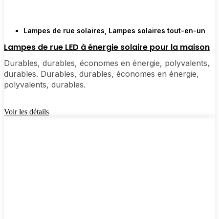
d'elles-mêmes et qui rendent votre maison un peu
plus lumineuse, à l'intérieur comme à l'extérieur.
Lampes de rue solaires
,
Lampes solaires tout-en-un
Lampes de rue LED à énergie solaire pour la maison
🛒 [Shop Now] | 📞 [Contact Customer Service] |
Durables, durables, économes en énergie, polyvalents,
📍 Service Area : [mpg_area], [mpg_city]| 📍 Zone
durables. Durables, durables, économes en énergie,
de service : [mpg_area], [mpg_city]
polyvalents, durables.
Voir les détails