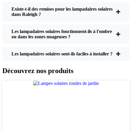
Existe-t-il des remises pour les lampadaires solaires
dans Raleigh ?
Luminosité :
Toutes les lampes solaires ne se
valent pas. Si vous voulez vraiment voir où vous
Les lampadaires solaires fonctionnent-ils à l'ombre
marchez la nuit, vérifiez les lumens. Pour les
ou dans les zones nuageuses ?
allées, une puissance de 50 à 100 lumens est
généralement suffisante. Pour les allées ou si
vous souhaitez un peu plus de sécurité, optez
Les lampadaires solaires sont-ils faciles à installer ?
pour un modèle plus lumineux. Certains modèles
atteignent 200 lumens ou plus, ce qui est idéal
Découvrez nos produits
pour les coins d'ombre.
Autonomie de la batterie :
Assurez-vous que
les lumières sont conçues pour durer toute la nuit,
même en hiver. Certaines lampes moins chères
commencent à s'éteindre au bout de quelques
heures, surtout lorsque les journées sont courtes
et nuageuses.
Qualité de construction :
Optez pour de l'acier
inoxydable ou du plastique résistant. Croyez-moi,