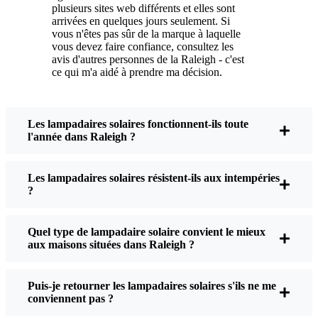
plusieurs sites web différents et elles sont
L'entretien ? Pratiquement pas. De temps en temps,
arrivées en quelques jours seulement. Si
vous n'êtes pas sûr de la marque à laquelle
j'enlève la poussière ou les feuilles du panneau
vous devez faire confiance, consultez les
solaire, mais c'est à peu près tout. Pas de fils à
avis d'autres personnes de la Raleigh - c'est
manipuler, pas d'ampoules à changer. Et
ce qui m'a aidé à prendre ma décision.
honnêtement, cela fait du bien de savoir que je ne
gaspille pas d'énergie et que je ne contribue pas à la
pollution. C'est un petit changement, mais il rend
Les lampadaires solaires fonctionnent-ils toute
mon lieu de vie plus sûr et plus accueillant, et j'aime
l'année dans Raleigh ?
savoir que je fais ma part pour l'environnement.
Les lampadaires solaires résistent-ils aux intempéries
?
Quels sont les critères à prendre en compte lors
de l'achat d'un lampadaire solaire ?
Quel type de lampadaire solaire convient le mieux
aux maisons situées dans Raleigh ?
Si vous envisagez de passer à autre chose, voici ce
Puis-je retourner les lampadaires solaires s'ils ne me
que je dis généralement à mes amis et à mes voisins
conviennent pas ?
lorsqu'ils me posent la question :