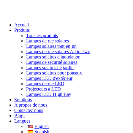
Accueil
Produits
Tous les produits
Lampes de rue solaires
Lampes solaires tout-en-un
Lampes de rue solaires All in Two
Lampes solaires d'inondation
Lampes de sécurité solaires
Lampes solaires de jardin
Lampes solaires pour poteaux
Lampes LED d'extérieur
Lampes de rue LED
Projecteurs à LED
Lampes LED High Bay
Solutions
A propos de nous
Contactez nous
Blogs
Langues
English
Spanish