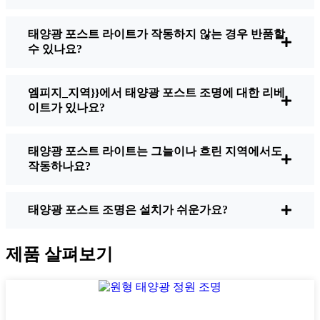
태양광 포스트 라이트가 작동하지 않는 경우 반품할
밝기:
모든 태양광 조명이 똑같이 만들어지
수 있나요?
는 것은 아닙니다. 밤에 걷고 있는 곳을 실제
로 보고 싶다면 루멘을 확인하세요. 보도의
경우 일반적으로 50~100루멘이면 충분합니
엠피지_지역}}에서 태양광 포스트 조명에 대한 리베
다. 차도나 조금 더 안전한 환경을 원한다면
이트가 있나요?
200루멘 이상의 밝은 제품을 선택하면 그늘
진 모퉁이에서 사용하기에 좋습니다.
태양광 포스트 라이트는 그늘이나 흐린 지역에서도
배터리 수명:
조명은 겨울에도 밤새도록 사
작동하나요?
용할 수 있도록 제작되었는지 확인하세요. 저
렴한 조명 중 일부는 특히 낮이 짧고 흐린 날
에는 몇 시간만 지나면 빛이 바래기 시작합니
태양광 포스트 조명은 설치가 쉬운가요?
다.
품질 구축:
스테인리스 스틸이나 튼튼한 플
제품 살펴보기
라스틱을 선택하세요. 제 말을 믿으세요. 저
렴한 물건은 Bristol 날씨에 견디지 못합니다.
저는 한 시즌을 겨우 버텨낸 세트에서 그 사
실을 뼈저리게 깨달았어요.