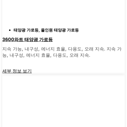
빨리 전환하지 않았는지 후회하게 될 것입니다.
비용 대비 효과가 뛰어나고 집 안팎이 조금 더
밝아지는 느낌을 주는 업그레이드 중 하나입니
다.
태양광 가로등
,
올인원 태양광 가로등
3600와트 태양광 가로등
🛒 [지금 쇼핑] | 📞 [고객 서비스 문의] | 📍 서비
지속 가능, 내구성, 에너지 효율, 다용도, 오래 지속. 지속 가
스 지역: [mpg_area], [mpg_city]| 📍 서비스 지역:
능, 내구성, 에너지 효율, 다용도, 오래 지속.
[mpg_area], [mpg_city]
세부 정보 보기