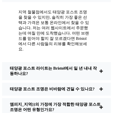
나고 있습니다.
유지보수? 거의 하지 않습니다. 가끔씩 태양 전
지역 철물점에서도 태양광 포스트 조명
지판의 먼지나 낙엽을 털어내는 정도지만, 그게
을 찾을 수 있지만, 솔직히 가장 좋은 선
전부입니다. 전선을 엉망으로 만들거나 전구를
택과 가격은 보통 온라인에서 찾을 수 있
교체할 필요가 없으니까요. 솔직히 에너지를 낭
습니다. 저는 여러 웹사이트에서 주문했
는데 며칠 만에 도착했습니다. 어떤 브랜
비하거나 공해를 가중시키지 않는다는 사실에
드를 믿어야 할지 잘 모르겠다면 Bristol
기분이 좋습니다. 작은 변화지만 집이 더 안전
에서 다른 사람들의 리뷰를 확인해보세
하고 친근하게 느껴지고, 환경을 위해 제가 할
요.
수 있는 일을 하고 있다는 사실도 마음에 들어
요.
태양광 포스트 라이트는 Bristol에서 일 년 내내 작
동하나요?
태양광 포스트 조명을 구매할 때 무엇을 살펴봐
야 하나요?
태양광 포스트 조명은 비바람에 견딜 수 있나요?
전환을 고려하고 있다면 친구나 이웃이 물어볼
엠피지_지역}}의 가정에 가장 적합한 태양광 포스트
때 제가 주로 하는 말은 다음과 같습니다:
조명은 어떤 유형인가요?