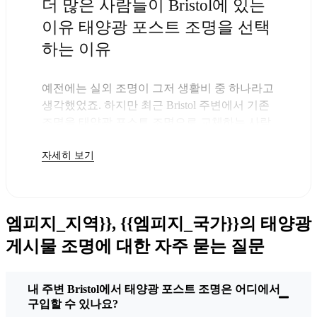
더 많은 사람들이 Bristol에 있는
이유 태양광 포스트 조명을 선택
하는 이유
예전에는 실외 조명이 그저 생활비 중 하나라고
생각했었죠. 하지만 최근 Bristol 주변에서 기존
조명을 태양광 포스트 조명으로 교체하는 사람
들이 점점 더 많아지고 있다는 것을 알게 되었
자세히 보기
고, 솔직히 말해서 당연한 일이라고 생각했습니
다. 이 조명을 구입하면 돈만 지불하면 되니까
요. 나머지는 태양이 알아서 해결해 주니 다음
전기 요금이 조금 덜 부담스러워질 거예요.
엠피지_지역}}, {{엠피지_국가}}의 태양광
하지만 단순히 몇 달러를 절약하는 것만이 능사
는 아닙니다. 이곳에서는 단순하고 효과가 있는
게시물 조명에 대한 자주 묻는 질문
것을 좋아합니다. 태양광 포스트 조명을 설치하
면 끝입니다. 비가 오든, 눈이 오든, 무더운 날에
내 주변 Bristol에서 태양광 포스트 조명은 어디에서
도 매일 밤 불이 켜지죠. 저는 몇 차례의 전형적
구입할 수 있나요?
인 Bristol 폭풍을 겪었지만 여전히 새것처럼 빛