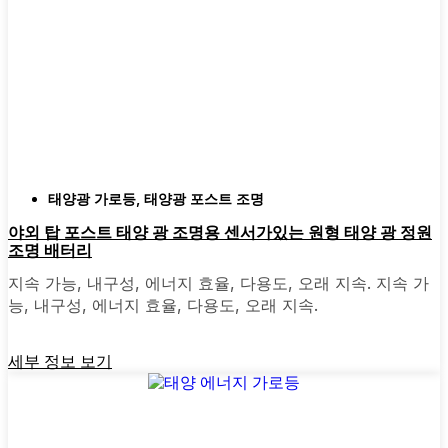
내후성:
최소 IP65 등급을 확인하세요. 이는
조명이 비, 눈, 먼지를 견딜 수 있음을 의미합
니다. 심지어 우박을 맞고도 흠집 하나 없이
살아남은 제품도 보았습니다.
스타일:
클래식한 랜턴부터 모던하고 미니멀
한 디자인까지 다양한 디자인이 시중에 나와
있습니다. 집 분위기에 맞는 것을 골라보세
요. 어떤 사람들은 마당의 다른 부분에 맞게
태양광 가로등
,
태양광 포스트 조명
믹스 앤 매치하기도 합니다.
자동 센서:
대부분의 좋은 태양광 포스트 조
야외 탑 포스트 태양 광 조명용 센서가있는 원형 태양 광 정원
조명 배터리
명은 해질녘에 켜지고 새벽에 꺼지므로 걱정
할 필요가 없습니다. 일부는 동작 센서가 있
지속 가능, 내구성, 에너지 효율, 다용도, 오래 지속. 지속 가
어 보안을 강화하는 데 유용하기도 합니다.
능, 내구성, 에너지 효율, 다용도, 오래 지속.
세부 정보 보기
주변에서 볼 수 있는 태양광 포
스트 라이트의 종류 Bristol