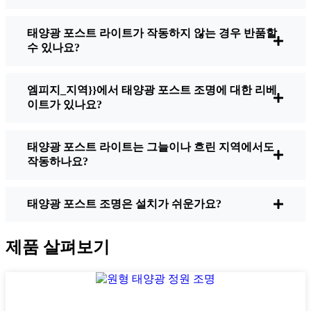
태양광 포스트 라이트가 작동하지 않는 경우 반품할
밝기:
모든 태양광 조명이 똑같이 만들어지
수 있나요?
는 것은 아닙니다. 밤에 걷고 있는 곳을 실제
로 보고 싶다면 루멘을 확인하세요. 보도의
경우 일반적으로 50~100루멘이면 충분합니
엠피지_지역}}에서 태양광 포스트 조명에 대한 리베
다. 차도나 조금 더 안전한 환경을 원한다면
이트가 있나요?
200루멘 이상의 밝은 제품을 선택하면 그늘
진 모퉁이에서 사용하기에 좋습니다.
태양광 포스트 라이트는 그늘이나 흐린 지역에서도
배터리 수명:
조명은 겨울에도 밤새도록 사
작동하나요?
용할 수 있도록 제작되었는지 확인하세요. 저
렴한 조명 중 일부는 특히 낮이 짧고 흐린 날
에는 몇 시간만 지나면 빛이 바래기 시작합니
태양광 포스트 조명은 설치가 쉬운가요?
다.
품질 구축:
스테인리스 스틸이나 튼튼한 플
제품 살펴보기
라스틱을 선택하세요. 제 말을 믿으세요. 저
렴한 물건은 Akron 날씨에 견디지 못합니다.
저는 한 시즌을 겨우 버텨낸 세트에서 그 사
실을 뼈저리게 깨달았어요.