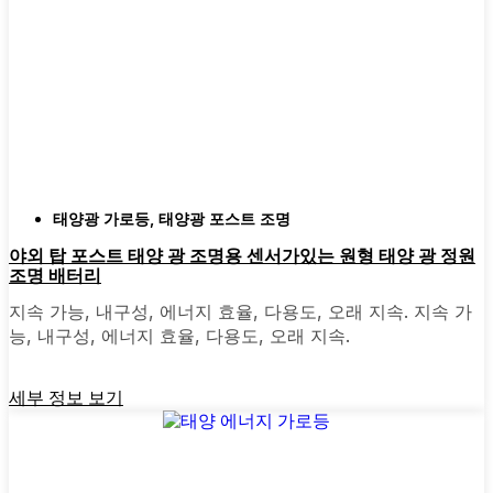
내후성:
최소 IP65 등급을 확인하세요. 이는
조명이 비, 눈, 먼지를 견딜 수 있음을 의미합
니다. 심지어 우박을 맞고도 흠집 하나 없이
살아남은 제품도 보았습니다.
스타일:
클래식한 랜턴부터 모던하고 미니멀
한 디자인까지 다양한 디자인이 시중에 나와
있습니다. 집 분위기에 맞는 것을 골라보세
요. 어떤 사람들은 마당의 다른 부분에 맞게
태양광 가로등
,
태양광 포스트 조명
믹스 앤 매치하기도 합니다.
자동 센서:
대부분의 좋은 태양광 포스트 조
야외 탑 포스트 태양 광 조명용 센서가있는 원형 태양 광 정원
조명 배터리
명은 해질녘에 켜지고 새벽에 꺼지므로 걱정
할 필요가 없습니다. 일부는 동작 센서가 있
지속 가능, 내구성, 에너지 효율, 다용도, 오래 지속. 지속 가
어 보안을 강화하는 데 유용하기도 합니다.
능, 내구성, 에너지 효율, 다용도, 오래 지속.
세부 정보 보기
주변에서 볼 수 있는 태양광 포
스트 라이트의 종류 Akron