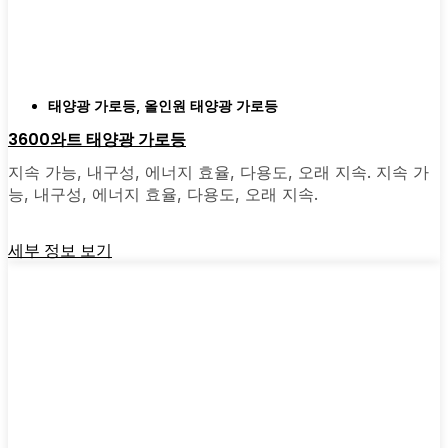
빨리 전환하지 않았는지 후회하게 될 것입니다.
비용 대비 효과가 뛰어나고 집 안팎이 조금 더
밝아지는 느낌을 주는 업그레이드 중 하나입니
다.
태양광 가로등
,
올인원 태양광 가로등
3600와트 태양광 가로등
🛒 [지금 쇼핑] | 📞 [고객 서비스 문의] | 📍 서비
지속 가능, 내구성, 에너지 효율, 다용도, 오래 지속. 지속 가
스 지역: [mpg_area], [mpg_city]| 📍 서비스 지역:
능, 내구성, 에너지 효율, 다용도, 오래 지속.
[mpg_area], [mpg_city]
세부 정보 보기