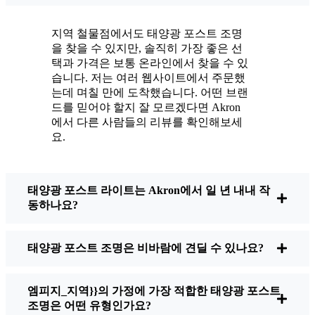
나고 있습니다.
유지보수? 거의 하지 않습니다. 가끔씩 태양 전
지역 철물점에서도 태양광 포스트 조명
지판의 먼지나 낙엽을 털어내는 정도지만, 그게
을 찾을 수 있지만, 솔직히 가장 좋은 선
전부입니다. 전선을 엉망으로 만들거나 전구를
택과 가격은 보통 온라인에서 찾을 수 있
교체할 필요가 없으니까요. 솔직히 에너지를 낭
습니다. 저는 여러 웹사이트에서 주문했
는데 며칠 만에 도착했습니다. 어떤 브랜
비하거나 공해를 가중시키지 않는다는 사실에
드를 믿어야 할지 잘 모르겠다면 Akron
기분이 좋습니다. 작은 변화지만 집이 더 안전
에서 다른 사람들의 리뷰를 확인해보세
하고 친근하게 느껴지고, 환경을 위해 제가 할
요.
수 있는 일을 하고 있다는 사실도 마음에 들어
요.
태양광 포스트 라이트는 Akron에서 일 년 내내 작
동하나요?
태양광 포스트 조명을 구매할 때 무엇을 살펴봐
야 하나요?
태양광 포스트 조명은 비바람에 견딜 수 있나요?
전환을 고려하고 있다면 친구나 이웃이 물어볼
엠피지_지역}}의 가정에 가장 적합한 태양광 포스트
때 제가 주로 하는 말은 다음과 같습니다:
조명은 어떤 유형인가요?