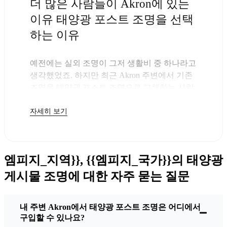
더 많은 사람들이 Akron에 있는
이유 태양광 포스트 조명을 선택
하는 이유
예전에는 실외 조명이 그저 생활비 중 하나라고
생각했었죠. 하지만 최근 Akron 주변에서 기존
조명을 태양광 포스트 조명으로 교체하는 사람
들이 점점 더 많아지고 있다는 것을 알게 되었
자세히 보기
고, 솔직히 말해서 당연한 일이라고 생각했습니
다. 이 조명을 구입하면 돈만 지불하면 되니까
요. 나머지는 태양이 알아서 해결해 주니 다음
전기 요금이 조금 덜 부담스러워질 거예요.
엠피지_지역}}, {{엠피지_국가}}의 태양광
하지만 단순히 몇 달러를 절약하는 것만이 능사
는 아닙니다. 이곳에서는 단순하고 효과가 있는
게시물 조명에 대한 자주 묻는 질문
것을 좋아합니다. 태양광 포스트 조명을 설치하
면 끝입니다. 비가 오든, 눈이 오든, 무더운 날에
내 주변 Akron에서 태양광 포스트 조명은 어디에서
도 매일 밤 불이 켜지죠. 저는 몇 차례의 전형적
구입할 수 있나요?
인 Akron 폭풍을 겪었지만 여전히 새것처럼 빛