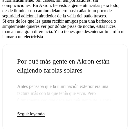
automáticamente. Sin cables, sin temporizadores, sin
complicaciones. En Akron, he visto a gente utilizarlas para todo,
desde iluminar un camino delantero hasta añadir un poco de
seguridad adicional alrededor de la valla del patio trasero.
Si eres de los que les gusta recibir amigos para una barbacoa o
simplemente quieres ver por dónde pisas de noche, estas luces
marcan una gran diferencia. Y no tienes que desenterrar tu jardín ni
llamar a un electricista.
Por qué más gente en Akron están
eligiendo farolas solares
Antes pensaba que la iluminación exterior era una
factura más con la que tenía que vivir. Pero
últimamente veo que cada vez más gente de la zona
cambia sus viejas luces por postes solares, y la
Seguir leyendo
verdad es que tiene sentido. Una vez que compras
estas luces, ya no tienes que pagar. El sol se encarga
del resto, y probablemente notarás que tu próxima