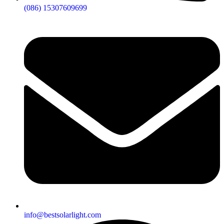
(086) 15307609699
info@bestsolarlight.com