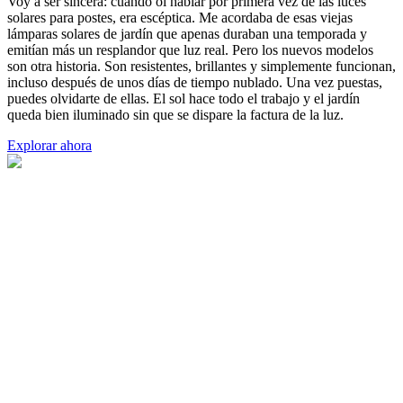
Voy a ser sincera: cuando oí hablar por primera vez de las luces
solares para postes, era escéptica. Me acordaba de esas viejas
lámparas solares de jardín que apenas duraban una temporada y
emitían más un resplandor que luz real. Pero los nuevos modelos
son otra historia. Son resistentes, brillantes y simplemente funcionan,
incluso después de unos días de tiempo nublado. Una vez puestas,
puedes olvidarte de ellas. El sol hace todo el trabajo y el jardín
queda bien iluminado sin que se dispare la factura de la luz.
Explorar ahora