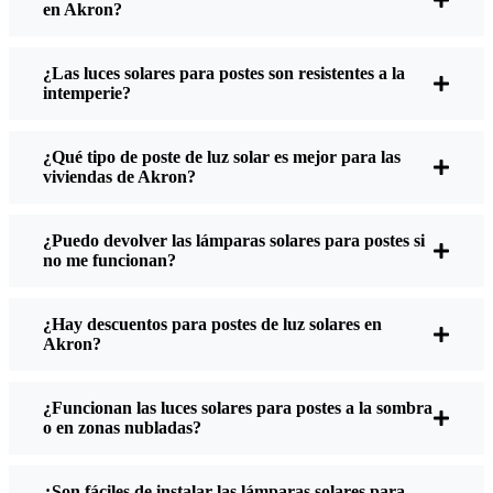
en Akron?
¿Qué debe tener en cuenta al comprar farolas
solares?
¿Las luces solares para postes son resistentes a la
intemperie?
Si estás pensando en hacer el cambio, esto es lo que
¿Qué tipo de poste de luz solar es mejor para las
suelo decir a amigos y vecinos cuando me
viviendas de Akron?
preguntan:
¿Puedo devolver las lámparas solares para postes si
no me funcionan?
Brillo:
No todas las luces solares son iguales. Si
quieres ver realmente por dónde caminas de
¿Hay descuentos para postes de luz solares en
noche, comprueba los lúmenes. Para pasillos,
Akron?
entre 50 y 100 lúmenes suelen ser suficientes.
Para entradas de vehículos o si quieres un poco
más de seguridad, elige algo más luminoso:
¿Funcionan las luces solares para postes a la sombra
o en zonas nubladas?
algunos modelos alcanzan los 200 lúmenes o
más, lo que es ideal para esos rincones sombríos.
Duración de la batería:
Asegúrate de que las
¿Son fáciles de instalar las lámparas solares para