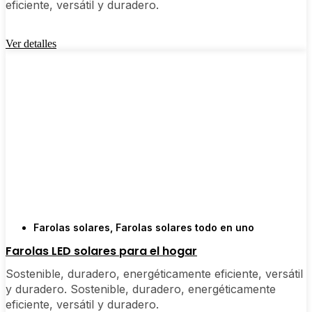
eficiente, versátil y duradero.
🛒 [Comprar ahora] | 📞 [Contactar con el servicio
de atención al cliente] | 📍 Área de servicio:
[mpg_area], [mpg_city]| 📍 Área de Servicio:
Ver detalles
[mpg_area], [mpg_city]
Farolas solares
,
Farolas solares todo en uno
Farolas LED solares para el hogar
Sostenible, duradero, energéticamente eficiente, versátil
y duradero. Sostenible, duradero, energéticamente
eficiente, versátil y duradero.