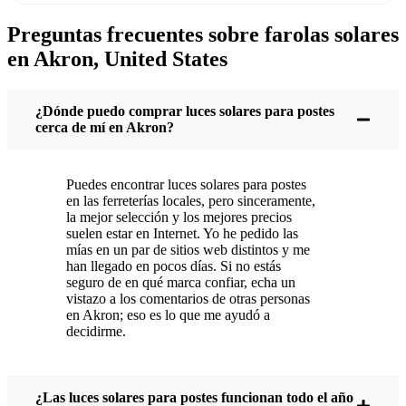
factura de la luz es un poco menos dolorosa.
Preguntas frecuentes sobre farolas solares
Pero no se trata sólo de ahorrar unos dólares. Aquí
en Akron, United States
nos gustan las cosas sencillas y que funcionan.
Pones estas farolas solares y ya está. Se encienden
todas las noches, no importa si llueve a cántaros,
¿Dónde puedo comprar luces solares para postes
nieva o hace un calor abrasador. He tenido el mío a
cerca de mí en Akron?
través de un par de esos clásicos Akron tormentas, y
siguen brillando como nuevo.
Puedes encontrar luces solares para postes
¿Mantenimiento? Apenas. De vez en cuando, quito
en las ferreterías locales, pero sinceramente,
el polvo o las hojas del panel solar, pero nada más.
la mejor selección y los mejores precios
suelen estar en Internet. Yo he pedido las
No hay cables ni bombillas que cambiar. Y,
mías en un par de sitios web distintos y me
sinceramente, me siento bien sabiendo que no
han llegado en pocos días. Si no estás
desperdicio energía ni contribuyo a la
seguro de en qué marca confiar, echa un
vistazo a los comentarios de otras personas
contaminación. Es un cambio pequeño, pero hace
en Akron; eso es lo que me ayudó a
que mi casa parezca más segura y acogedora, y me
decidirme.
gusta saber que también aporto mi granito de arena
al medio ambiente.
¿Las luces solares para postes funcionan todo el año