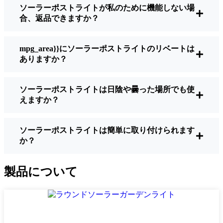
ソーラーポストライトが私のために機能しない場
明るさ：
すべてのソーラーライトが同じよ
合、返品できますか？
うに作られているわけではありません。夜
間に歩いている場所を実際に確認したい場
合は、ルーメンをチェックしよう。歩道な
mpg_area}}にソーラーポストライトのリベートは
ら50～100ルーメンで十分。車道や、もう少
ありますか？
し安全性を高めたい場合は、より明るいも
のを選ぶとよい。
ソーラーポストライトは日陰や曇った場所でも使
バッテリーの寿命：
冬でも一晩中使えるラ
えますか？
イトであることを確認すること。安価なも
のの中には、数時間で色あせ始めるものも
ある。
ソーラーポストライトは簡単に取り付けられます
か？
ビルド・クオリティ：
ステンレス製か頑丈
なプラスチック製を選ぼう。信じてほしい
のは、特価品はLeipzig天候に耐えられない
製品について
ということだ。私は、1シーズンをかろうじ
て乗り切ったセットでそのことを痛感し
た。
耐候性：
少なくともIP65等級であることを