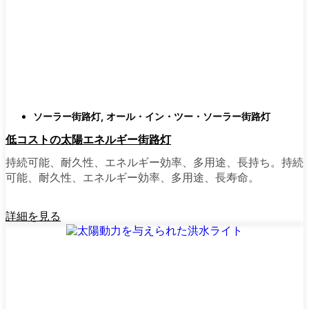
類
庭はそれぞれ違うので、選択肢があるのはい
いことだ。設置がとても簡単なオールインワ
ン・ユニットを選ぶ人もいます。また、広い
スペースにはフラッドライトを、ガレージや
裏門の周りには安心感のある人感センサーラ
ソーラー街路灯
,
オール・イン・ツー・ソーラー街路灯
イトを、という人もいる。装飾的なソーラー
低コストの太陽エネルギー街路灯
ポストライトは、景観を気にしたり、庭にち
ょっとした魅力を加えたい場合に最適だ。ご
持続可能、耐久性、エネルギー効率、多用途、長持ち。持続
近所さんが、深夜の団らんや家族団らんのた
可能、耐久性、エネルギー効率、多用途、長寿命。
めに裏庭のデッキを照らすのに使っているの
を見たこともある。どのようなニーズやスタ
詳細を見る
イルにも合うものがあります。
ソーラーポストライトをオンラインで購入す
る理由