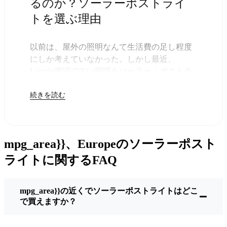
るのか？ソーラーポストライ
トを選ぶ理由
以前は、屋外の照明なんて生活費の足し程度
にしか考えていなかった。しかし最近、
Leipzig周辺で古い照明をソーラー・ポストラ
イトに交換する人が増えていることに気づい
続きを読む
た。正直なところ、これは理にかなってい
る。残りは太陽が引き受けてくれるので、き
っと次の電気代が少し安くなることに気づく
だろう。
mpg_area}}、Europeのソーラーポスト
しかし、それは単に数ドルを節約するためだ
けではない。このあたりでは、シンプルでた
ライトに関するFAQ
だ機能するものが好きなんだ。このソーラ
ー・ポスト・ライトを設置するだけでいい。
mpg_area}}の近くでソーラーポストライトはどこ
雨が降っていても、雪が降っていても、炎天
で買えますか？
下でも、毎晩点灯する。典型的なLeipzigな嵐
を何度か経験したが、まだ新品のように輝い