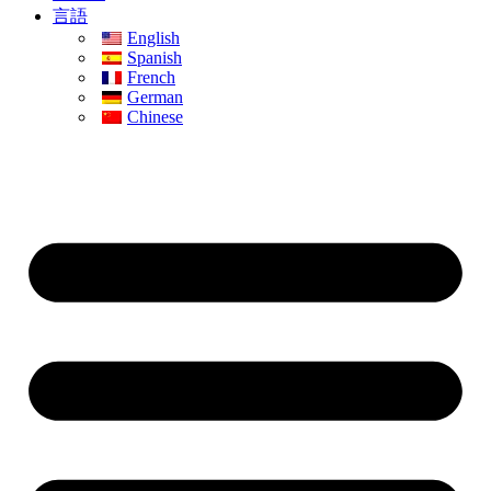
言語
English
Spanish
French
German
Chinese