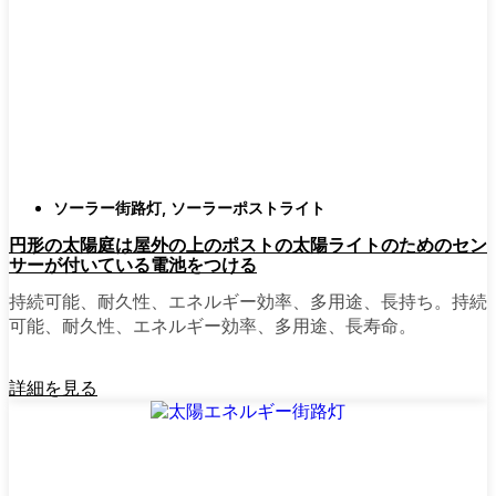
確認すること。つまり、雨や雪、ほこりに
対応できるライトということだ。雹が降っ
ても傷ひとつ付かないものも見たことがあ
る。
スタイル
クラシックなランタンからモダン
でミニマルなものまで、実に多くのデザイ
ンがあります。自分の家の雰囲気に合った
ものを選びましょう。庭のさまざまな場所
ソーラー街路灯
,
ソーラーポストライト
に組み合わせて使う人もいます。
円形の太陽庭は屋外の上のポストの太陽ライトのためのセン
自動センサー：
ほとんどのソーラーポスト
サーが付いている電池をつける
ライトは、夕暮れ時に点灯し、夜明けに消
灯する。モーション・センサーを備えてい
持続可能、耐久性、エネルギー効率、多用途、長持ち。持続
るものもあり、セキュリティを強化するの
可能、耐久性、エネルギー効率、多用途、長寿命。
に便利だ。
詳細を見る
mpg_area}}周辺で見かけるソ
ーラー・ポスト・ライトの種