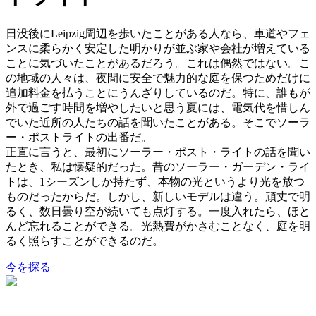
日没後にLeipzig周辺を歩いたことがある人なら、車道やフェ
ンスに柔らかく安定した明かりが並ぶ家や会社が増えている
ことに気づいたことがあるだろう。これは偶然ではない。こ
の地域の人々は、夜間に安全で魅力的な庭を保つためだけに
追加料金を払うことにうんざりしているのだ。特に、誰もが
外で過ごす時間を増やしたいと思う夏には、電気代を惜しん
でいた近所の人たちの話を聞いたことがある。そこでソーラ
ー・ポストライトの出番だ。
正直に言うと、最初にソーラー・ポスト・ライトの話を聞い
たとき、私は懐疑的だった。昔のソーラー・ガーデン・ライ
トは、1シーズンしか持たず、本物の光というより光を放つ
ものだったからだ。しかし、新しいモデルは違う。頑丈で明
るく、数日曇り空が続いても点灯する。一度入れたら、ほと
んど忘れることができる。光熱費がかさむことなく、庭を明
るく照らすことができるのだ。
今を探る