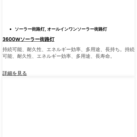
がある。私は友人や家族、そして地元の企業
にも勧めている。その手軽さを知れば、なぜ
もっと早く導入しなかったのか不思議に思う
だろう。そのアップグレードは、それだけで
ソーラー街路灯
,
オールインワンソーラー街路灯
元が取れるし、家の中も外も少し明るく感じ
3600Wソーラー街路灯
られるようになる。
持続可能、耐久性、エネルギー効率、多用途、長持ち。持続
可能、耐久性、エネルギー効率、多用途、長寿命。
🛒 [Shop Now] | [Contact Customer] | 📞 [サービ
スエリア：[mpg_area], [mpg_city]| 📍サービス
詳細を見る
エリア：[mpg_area], [mpg_city］