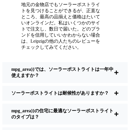
ている。
地元の金物店でもソーラーポストライ
メンテナンスは？ほとんどないよ。時々、ソ
トを見つけることができるが、正直な
ーラーパネルについたホコリや葉っぱを払う
ところ、最高の品揃えと価格はたいて
くらい。配線もいじらないし、電球も変えな
いオンラインだ。私はいくつかのサイ
トで注文し、数日で届いた。どのブラ
い。正直なところ、エネルギーを浪費したり
ンドを信用していいかわからない場合
公害を増やしたりしていないと思うと気分が
は、Leipzigの他の人たちのレビューを
いい。小さな変化ですが、私の家はより安全
チェックしてみてください。
で居心地の良い場所になりました。
mpg_area}}では、ソーラーポストライトは一年中
ソーラーポストライトを買うとき、何を見る
使えますか？
べきか？
ソーラーポストライトは耐候性がありますか？
もしあなたが切り替えを考えているのなら、
友人や近所の人に聞かれたときに私がいつも
mpg_area}}の住宅に最適なソーラーポストライト
話すことはこうだ：
のタイプは？