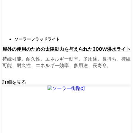
正直に言うと、以前は店から店へと車を走ら
せ、適切な照明を見つけるのに時間をかけす
ぎていた。今はオンラインで注文している。
さまざまなモデルを比較したり、Leipzigの他
ソーラーフラッドライト
の人たちのレビューを読んだりできるし、玄
屋外の使用のための太陽動力を与えられた300W洪水ライト
関まで届けてくれる。たいていの店では、迅
速な配送、簡単な返品、質問があれば実際の
持続可能、耐久性、エネルギー効率、多用途、長持ち。持続
カスタマーサポートが受けられる。さらに、
可能、耐久性、エネルギー効率、多用途、長寿命。
土曜日を無駄にして用事を済ませる必要もな
く、地元のショップよりもオンラインの方が
詳細を見る
お買い得で選択肢が多いのが普通です。
乗り換えの準備はできていますか？
高い電気代にうんざりしていたり、シンプル
で信頼できる方法で敷地を照らしたいなら、
ソーラーポストライトは間違いなく試す価値