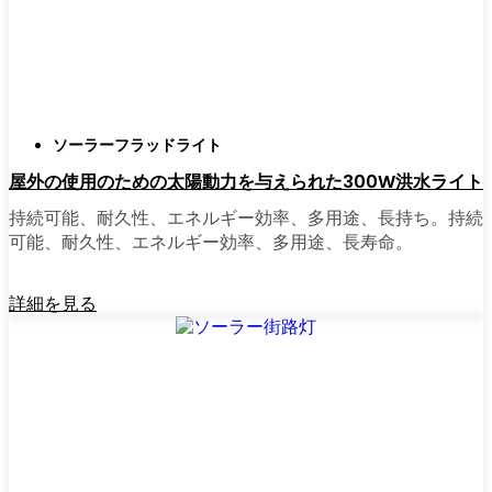
正直に言うと、以前は店から店へと車を走ら
せ、適切な照明を見つけるのに時間をかけす
ぎていた。今はオンラインで注文している。
さまざまなモデルを比較したり、Brusselsの他
ソーラーフラッドライト
の人たちのレビューを読んだりできるし、玄
屋外の使用のための太陽動力を与えられた300W洪水ライト
関まで届けてくれる。たいていの店では、迅
速な配送、簡単な返品、質問があれば実際の
持続可能、耐久性、エネルギー効率、多用途、長持ち。持続
カスタマーサポートが受けられる。さらに、
可能、耐久性、エネルギー効率、多用途、長寿命。
土曜日を無駄にして用事を済ませる必要もな
く、地元のショップよりもオンラインの方が
詳細を見る
お買い得で選択肢が多いのが普通です。
乗り換えの準備はできていますか？
高い電気代にうんざりしていたり、シンプル
で信頼できる方法で敷地を照らしたいなら、
ソーラーポストライトは間違いなく試す価値