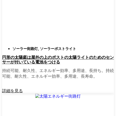
確認すること。つまり、雨や雪、ほこりに
対応できるライトということだ。雹が降っ
ても傷ひとつ付かないものも見たことがあ
る。
スタイル
クラシックなランタンからモダン
でミニマルなものまで、実に多くのデザイ
ンがあります。自分の家の雰囲気に合った
ものを選びましょう。庭のさまざまな場所
ソーラー街路灯
,
ソーラーポストライト
に組み合わせて使う人もいます。
円形の太陽庭は屋外の上のポストの太陽ライトのためのセン
自動センサー：
ほとんどのソーラーポスト
サーが付いている電池をつける
ライトは、夕暮れ時に点灯し、夜明けに消
灯する。モーション・センサーを備えてい
持続可能、耐久性、エネルギー効率、多用途、長持ち。持続
るものもあり、セキュリティを強化するの
可能、耐久性、エネルギー効率、多用途、長寿命。
に便利だ。
詳細を見る
mpg_area}}周辺で見かけるソ
ーラー・ポスト・ライトの種