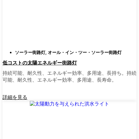
類
庭はそれぞれ違うので、選択肢があるのはい
いことだ。設置がとても簡単なオールインワ
ン・ユニットを選ぶ人もいます。また、広い
スペースにはフラッドライトを、ガレージや
裏門の周りには安心感のある人感センサーラ
ソーラー街路灯
,
オール・イン・ツー・ソーラー街路灯
イトを、という人もいる。装飾的なソーラー
低コストの太陽エネルギー街路灯
ポストライトは、景観を気にしたり、庭にち
ょっとした魅力を加えたい場合に最適だ。ご
持続可能、耐久性、エネルギー効率、多用途、長持ち。持続
近所さんが、深夜の団らんや家族団らんのた
可能、耐久性、エネルギー効率、多用途、長寿命。
めに裏庭のデッキを照らすのに使っているの
を見たこともある。どのようなニーズやスタ
詳細を見る
イルにも合うものがあります。
ソーラーポストライトをオンラインで購入す
る理由