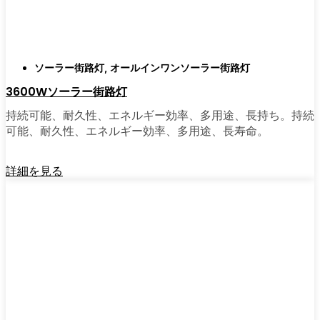
がある。私は友人や家族、そして地元の企業
にも勧めている。その手軽さを知れば、なぜ
もっと早く導入しなかったのか不思議に思う
だろう。そのアップグレードは、それだけで
ソーラー街路灯
,
オールインワンソーラー街路灯
元が取れるし、家の中も外も少し明るく感じ
3600Wソーラー街路灯
られるようになる。
持続可能、耐久性、エネルギー効率、多用途、長持ち。持続
可能、耐久性、エネルギー効率、多用途、長寿命。
🛒 [Shop Now] | [Contact Customer] | 📞 [サービ
スエリア：[mpg_area], [mpg_city]| 📍サービス
詳細を見る
エリア：[mpg_area], [mpg_city］