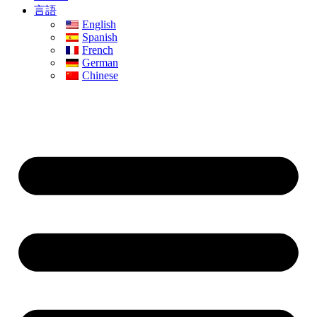
言語
English
Spanish
French
German
Chinese