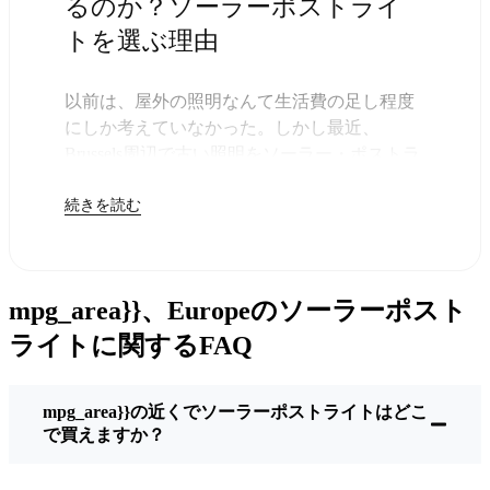
るのか？ソーラーポストライ
トを選ぶ理由
以前は、屋外の照明なんて生活費の足し程度
にしか考えていなかった。しかし最近、
Brussels周辺で古い照明をソーラー・ポストラ
イトに交換する人が増えていることに気づい
続きを読む
た。正直なところ、これは理にかなってい
る。残りは太陽が引き受けてくれるので、き
っと次の電気代が少し安くなることに気づく
だろう。
mpg_area}}、Europeのソーラーポスト
しかし、それは単に数ドルを節約するためだ
けではない。このあたりでは、シンプルでた
ライトに関するFAQ
だ機能するものが好きなんだ。このソーラ
ー・ポスト・ライトを設置するだけでいい。
mpg_area}}の近くでソーラーポストライトはどこ
雨が降っていても、雪が降っていても、炎天
で買えますか？
下でも、毎晩点灯する。典型的なBrusselsな嵐
を何度か経験したが、まだ新品のように輝い