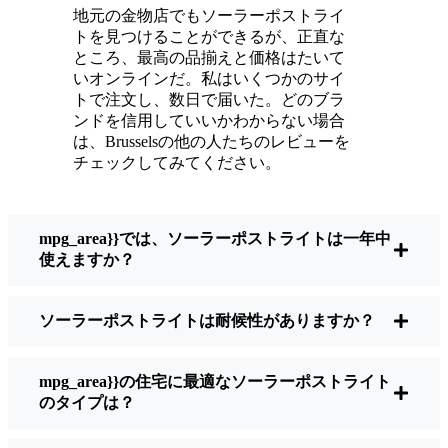
ている。
地元の金物店でもソーラーポストライ
メンテナンスは？ほとんどないよ。時々、ソ
トを見つけることができるが、正直な
ーラーパネルについたホコリや葉っぱを払う
ところ、最高の品揃えと価格はたいて
くらい。配線もいじらないし、電球も変えな
いオンラインだ。私はいくつかのサイ
トで注文し、数日で届いた。どのブラ
い。正直なところ、エネルギーを浪費したり
ンドを信用していいかわからない場合
公害を増やしたりしていないと思うと気分が
は、Brusselsの他の人たちのレビューを
いい。小さな変化ですが、私の家はより安全
チェックしてみてください。
で居心地の良い場所になりました。
mpg_area}}では、ソーラーポストライトは一年中
ソーラーポストライトを買うとき、何を見る
使えますか？
べきか？
ソーラーポストライトは耐候性がありますか？
もしあなたが切り替えを考えているのなら、
友人や近所の人に聞かれたときに私がいつも
mpg_area}}の住宅に最適なソーラーポストライト
話すことはこうだ：
のタイプは？