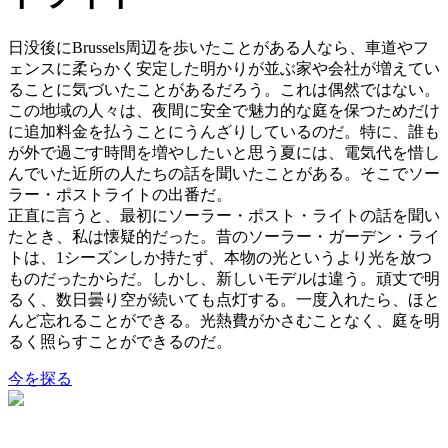
日没後にBrussels周辺を歩いたことがある人なら、車道やフ
ェンスに柔らかく安定した明かりが並ぶ家や会社が増えてい
ることに気づいたことがあるだろう。これは偶然ではない。
この地域の人々は、夜間に安全で魅力的な庭を保つためだけ
に追加料金を払うことにうんざりしているのだ。特に、誰も
が外で過ごす時間を増やしたいと思う夏には、電気代を惜し
んでいた近所の人たちの話を聞いたことがある。そこでソー
ラー・ポストライトの出番だ。
正直に言うと、最初にソーラー・ポスト・ライトの話を聞い
たとき、私は懐疑的だった。昔のソーラー・ガーデン・ライ
トは、1シーズンしか持たず、本物の光というより光を放つ
ものだったからだ。しかし、新しいモデルは違う。頑丈で明
るく、数日曇り空が続いても点灯する。一度入れたら、ほと
んど忘れることができる。光熱費がかさむことなく、庭を明
るく照らすことができるのだ。
今を探る