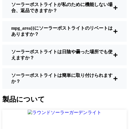
ソーラーポストライトが私のために機能しない場
明るさ：
すべてのソーラーライトが同じよ
合、返品できますか？
うに作られているわけではありません。夜
間に歩いている場所を実際に確認したい場
合は、ルーメンをチェックしよう。歩道な
mpg_area}}にソーラーポストライトのリベートは
ら50～100ルーメンで十分。車道や、もう少
ありますか？
し安全性を高めたい場合は、より明るいも
のを選ぶとよい。
ソーラーポストライトは日陰や曇った場所でも使
バッテリーの寿命：
冬でも一晩中使えるラ
えますか？
イトであることを確認すること。安価なも
のの中には、数時間で色あせ始めるものも
ある。
ソーラーポストライトは簡単に取り付けられます
か？
ビルド・クオリティ：
ステンレス製か頑丈
なプラスチック製を選ぼう。信じてほしい
のは、特価品はBrussels天候に耐えられない
製品について
ということだ。私は、1シーズンをかろうじ
て乗り切ったセットでそのことを痛感し
た。
耐候性：
少なくともIP65等級であることを