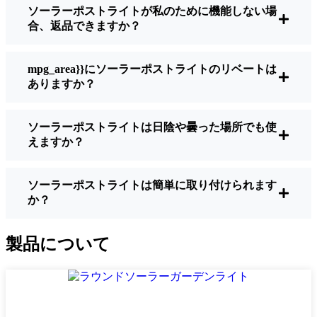
ソーラーポストライトが私のために機能しない場
明るさ：
すべてのソーラーライトが同じよ
合、返品できますか？
うに作られているわけではありません。夜
間に歩いている場所を実際に確認したい場
合は、ルーメンをチェックしよう。歩道な
mpg_area}}にソーラーポストライトのリベートは
ら50～100ルーメンで十分。車道や、もう少
ありますか？
し安全性を高めたい場合は、より明るいも
のを選ぶとよい。
ソーラーポストライトは日陰や曇った場所でも使
バッテリーの寿命：
冬でも一晩中使えるラ
えますか？
イトであることを確認すること。安価なも
のの中には、数時間で色あせ始めるものも
ある。
ソーラーポストライトは簡単に取り付けられます
か？
ビルド・クオリティ：
ステンレス製か頑丈
なプラスチック製を選ぼう。信じてほしい
のは、特価品はTromsø天候に耐えられない
製品について
ということだ。私は、1シーズンをかろうじ
て乗り切ったセットでそのことを痛感し
た。
耐候性：
少なくともIP65等級であることを