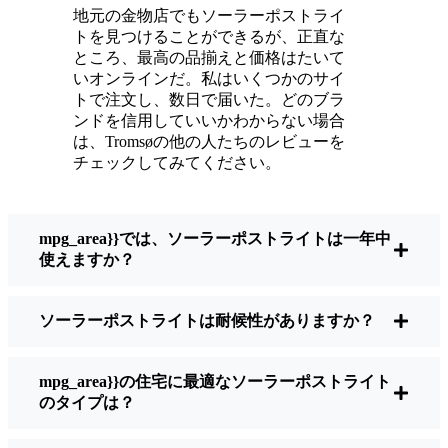
ている。
地元の金物店でもソーラーポストライ
メンテナンスは？ほとんどないよ。時々、ソ
トを見つけることができるが、正直な
ーラーパネルについたホコリや葉っぱを払う
ところ、最高の品揃えと価格はたいて
くらい。配線もいじらないし、電球も変えな
いオンラインだ。私はいくつかのサイ
トで注文し、数日で届いた。どのブラ
い。正直なところ、エネルギーを浪費したり
ンドを信用していいかわからない場合
公害を増やしたりしていないと思うと気分が
は、Tromsøの他の人たちのレビューを
いい。小さな変化ですが、私の家はより安全
チェックしてみてください。
で居心地の良い場所になりました。
mpg_area}}では、ソーラーポストライトは一年中
ソーラーポストライトを買うとき、何を見る
使えますか？
べきか？
ソーラーポストライトは耐候性がありますか？
もしあなたが切り替えを考えているのなら、
友人や近所の人に聞かれたときに私がいつも
mpg_area}}の住宅に最適なソーラーポストライト
話すことはこうだ：
のタイプは？