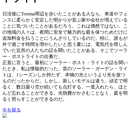
日没後にTromsø周辺を歩いたことがある人なら、車道やフェ
ンスに柔らかく安定した明かりが並ぶ家や会社が増えている
ことに気づいたことがあるだろう。これは偶然ではない。こ
の地域の人々は、夜間に安全で魅力的な庭を保つためだけに
追加料金を払うことにうんざりしているのだ。特に、誰もが
外で過ごす時間を増やしたいと思う夏には、電気代を惜しん
でいた近所の人たちの話を聞いたことがある。そこでソーラ
ー・ポストライトの出番だ。
正直に言うと、最初にソーラー・ポスト・ライトの話を聞い
たとき、私は懐疑的だった。昔のソーラー・ガーデン・ライ
トは、1シーズンしか持たず、本物の光というより光を放つ
ものだったからだ。しかし、新しいモデルは違う。頑丈で明
るく、数日曇り空が続いても点灯する。一度入れたら、ほと
んど忘れることができる。光熱費がかさむことなく、庭を明
るく照らすことができるのだ。
今を探る