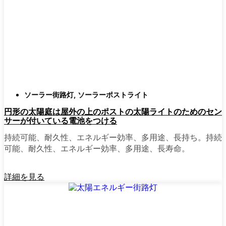
確認すること。つまり、雨や雪、ほこりに
対応できるライトということだ。雹が降っ
ても傷ひとつ付かないものも見たことがあ
る。
スタイル
クラシックなランタンからモダン
でミニマルなものまで、実に多くのデザイ
ンがあります。自分の家の雰囲気に合った
ものを選びましょう。庭のさまざまな場所
ソーラー街路灯
,
ソーラーポストライト
に組み合わせて使う人もいます。
円形の太陽庭は屋外の上のポストの太陽ライトのためのセン
自動センサー：
ほとんどのソーラーポスト
サーが付いている電池をつける
ライトは、夕暮れ時に点灯し、夜明けに消
灯する。モーション・センサーを備えてい
持続可能、耐久性、エネルギー効率、多用途、長持ち。持続
るものもあり、セキュリティを強化するの
可能、耐久性、エネルギー効率、多用途、長寿命。
に便利だ。
詳細を見る
mpg_area}}周辺で見かけるソ
ーラー・ポスト・ライトの種