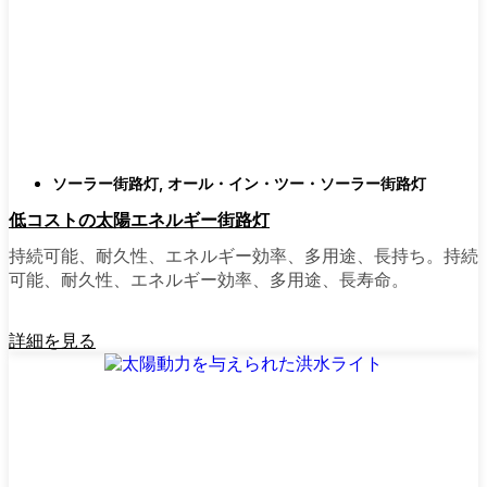
類
庭はそれぞれ違うので、選択肢があるのはい
いことだ。設置がとても簡単なオールインワ
ン・ユニットを選ぶ人もいます。また、広い
スペースにはフラッドライトを、ガレージや
裏門の周りには安心感のある人感センサーラ
ソーラー街路灯
,
オール・イン・ツー・ソーラー街路灯
イトを、という人もいる。装飾的なソーラー
低コストの太陽エネルギー街路灯
ポストライトは、景観を気にしたり、庭にち
ょっとした魅力を加えたい場合に最適だ。ご
持続可能、耐久性、エネルギー効率、多用途、長持ち。持続
近所さんが、深夜の団らんや家族団らんのた
可能、耐久性、エネルギー効率、多用途、長寿命。
めに裏庭のデッキを照らすのに使っているの
を見たこともある。どのようなニーズやスタ
詳細を見る
イルにも合うものがあります。
ソーラーポストライトをオンラインで購入す
る理由