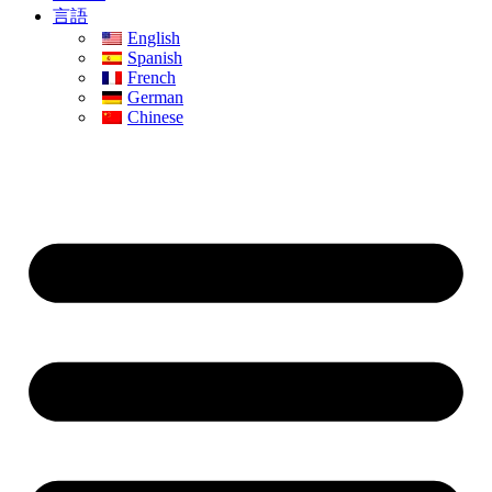
言語
English
Spanish
French
German
Chinese