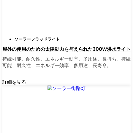
正直に言うと、以前は店から店へと車を走ら
せ、適切な照明を見つけるのに時間をかけす
ぎていた。今はオンラインで注文している。
さまざまなモデルを比較したり、Tromsøの他
ソーラーフラッドライト
の人たちのレビューを読んだりできるし、玄
屋外の使用のための太陽動力を与えられた300W洪水ライト
関まで届けてくれる。たいていの店では、迅
速な配送、簡単な返品、質問があれば実際の
持続可能、耐久性、エネルギー効率、多用途、長持ち。持続
カスタマーサポートが受けられる。さらに、
可能、耐久性、エネルギー効率、多用途、長寿命。
土曜日を無駄にして用事を済ませる必要もな
く、地元のショップよりもオンラインの方が
詳細を見る
お買い得で選択肢が多いのが普通です。
乗り換えの準備はできていますか？
高い電気代にうんざりしていたり、シンプル
で信頼できる方法で敷地を照らしたいなら、
ソーラーポストライトは間違いなく試す価値