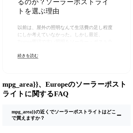
るのか？ソーラーポストライ
トを選ぶ理由
以前は、屋外の照明なんて生活費の足し程度
にしか考えていなかった。しかし最近、
Tromsø周辺で古い照明をソーラー・ポストラ
イトに交換する人が増えていることに気づい
続きを読む
た。正直なところ、これは理にかなってい
る。残りは太陽が引き受けてくれるので、き
っと次の電気代が少し安くなることに気づく
だろう。
mpg_area}}、Europeのソーラーポスト
しかし、それは単に数ドルを節約するためだ
けではない。このあたりでは、シンプルでた
ライトに関するFAQ
だ機能するものが好きなんだ。このソーラ
ー・ポスト・ライトを設置するだけでいい。
mpg_area}}の近くでソーラーポストライトはどこ
雨が降っていても、雪が降っていても、炎天
で買えますか？
下でも、毎晩点灯する。典型的なTromsøな嵐
を何度か経験したが、まだ新品のように輝い