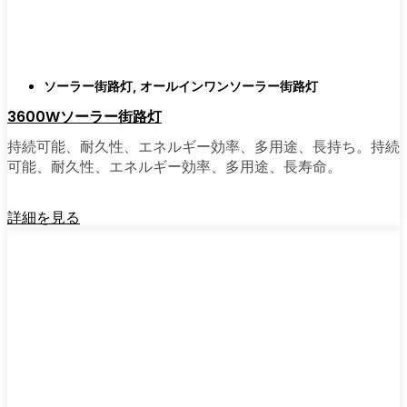
がある。私は友人や家族、そして地元の企業
にも勧めている。その手軽さを知れば、なぜ
もっと早く導入しなかったのか不思議に思う
だろう。そのアップグレードは、それだけで
ソーラー街路灯
,
オールインワンソーラー街路灯
元が取れるし、家の中も外も少し明るく感じ
3600Wソーラー街路灯
られるようになる。
持続可能、耐久性、エネルギー効率、多用途、長持ち。持続
可能、耐久性、エネルギー効率、多用途、長寿命。
🛒 [Shop Now] | [Contact Customer] | 📞 [サービ
スエリア：[mpg_area], [mpg_city]| 📍サービス
詳細を見る
エリア：[mpg_area], [mpg_city］