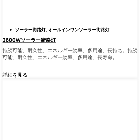
がある。私は友人や家族、そして地元の企業
にも勧めている。その手軽さを知れば、なぜ
もっと早く導入しなかったのか不思議に思う
だろう。そのアップグレードは、それだけで
ソーラー街路灯
,
オールインワンソーラー街路灯
元が取れるし、家の中も外も少し明るく感じ
3600Wソーラー街路灯
られるようになる。
持続可能、耐久性、エネルギー効率、多用途、長持ち。持続
可能、耐久性、エネルギー効率、多用途、長寿命。
🛒 [Shop Now] | [Contact Customer] | 📞 [サービ
スエリア：[mpg_area], [mpg_city]| 📍サービス
詳細を見る
エリア：[mpg_area], [mpg_city］