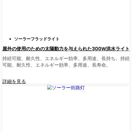
正直に言うと、以前は店から店へと車を走ら
せ、適切な照明を見つけるのに時間をかけす
ぎていた。今はオンラインで注文している。
さまざまなモデルを比較したり、Pristinaの他
ソーラーフラッドライト
の人たちのレビューを読んだりできるし、玄
屋外の使用のための太陽動力を与えられた300W洪水ライト
関まで届けてくれる。たいていの店では、迅
速な配送、簡単な返品、質問があれば実際の
持続可能、耐久性、エネルギー効率、多用途、長持ち。持続
カスタマーサポートが受けられる。さらに、
可能、耐久性、エネルギー効率、多用途、長寿命。
土曜日を無駄にして用事を済ませる必要もな
く、地元のショップよりもオンラインの方が
詳細を見る
お買い得で選択肢が多いのが普通です。
乗り換えの準備はできていますか？
高い電気代にうんざりしていたり、シンプル
で信頼できる方法で敷地を照らしたいなら、
ソーラーポストライトは間違いなく試す価値