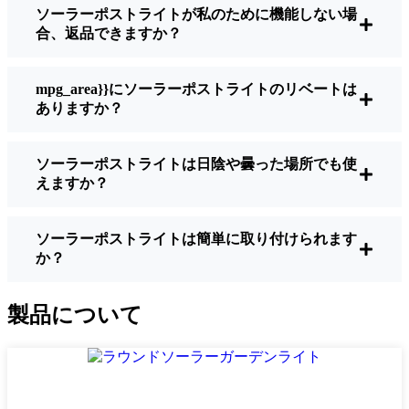
ソーラーポストライトが私のために機能しない場
明るさ：
すべてのソーラーライトが同じよ
合、返品できますか？
うに作られているわけではありません。夜
間に歩いている場所を実際に確認したい場
合は、ルーメンをチェックしよう。歩道な
mpg_area}}にソーラーポストライトのリベートは
ら50～100ルーメンで十分。車道や、もう少
ありますか？
し安全性を高めたい場合は、より明るいも
のを選ぶとよい。
ソーラーポストライトは日陰や曇った場所でも使
バッテリーの寿命：
冬でも一晩中使えるラ
えますか？
イトであることを確認すること。安価なも
のの中には、数時間で色あせ始めるものも
ある。
ソーラーポストライトは簡単に取り付けられます
か？
ビルド・クオリティ：
ステンレス製か頑丈
なプラスチック製を選ぼう。信じてほしい
のは、特価品はPristina天候に耐えられない
製品について
ということだ。私は、1シーズンをかろうじ
て乗り切ったセットでそのことを痛感し
た。
耐候性：
少なくともIP65等級であることを