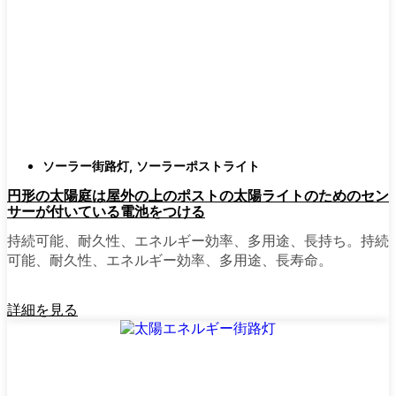
確認すること。つまり、雨や雪、ほこりに
対応できるライトということだ。雹が降っ
ても傷ひとつ付かないものも見たことがあ
る。
スタイル
クラシックなランタンからモダン
でミニマルなものまで、実に多くのデザイ
ンがあります。自分の家の雰囲気に合った
ものを選びましょう。庭のさまざまな場所
ソーラー街路灯
,
ソーラーポストライト
に組み合わせて使う人もいます。
円形の太陽庭は屋外の上のポストの太陽ライトのためのセン
自動センサー：
ほとんどのソーラーポスト
サーが付いている電池をつける
ライトは、夕暮れ時に点灯し、夜明けに消
灯する。モーション・センサーを備えてい
持続可能、耐久性、エネルギー効率、多用途、長持ち。持続
るものもあり、セキュリティを強化するの
可能、耐久性、エネルギー効率、多用途、長寿命。
に便利だ。
詳細を見る
mpg_area}}周辺で見かけるソ
ーラー・ポスト・ライトの種