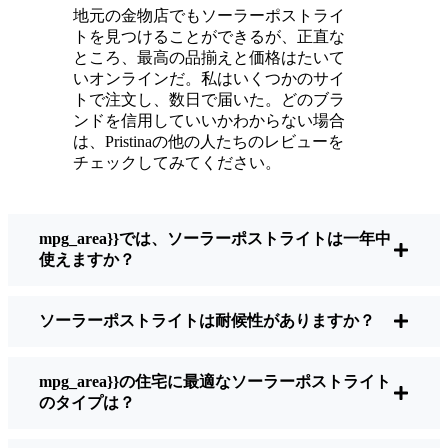
ている。
地元の金物店でもソーラーポストライ
メンテナンスは？ほとんどないよ。時々、ソ
トを見つけることができるが、正直な
ーラーパネルについたホコリや葉っぱを払う
ところ、最高の品揃えと価格はたいて
くらい。配線もいじらないし、電球も変えな
いオンラインだ。私はいくつかのサイ
トで注文し、数日で届いた。どのブラ
い。正直なところ、エネルギーを浪費したり
ンドを信用していいかわからない場合
公害を増やしたりしていないと思うと気分が
は、Pristinaの他の人たちのレビューを
いい。小さな変化ですが、私の家はより安全
チェックしてみてください。
で居心地の良い場所になりました。
mpg_area}}では、ソーラーポストライトは一年中
ソーラーポストライトを買うとき、何を見る
使えますか？
べきか？
ソーラーポストライトは耐候性がありますか？
もしあなたが切り替えを考えているのなら、
友人や近所の人に聞かれたときに私がいつも
mpg_area}}の住宅に最適なソーラーポストライト
話すことはこうだ：
のタイプは？