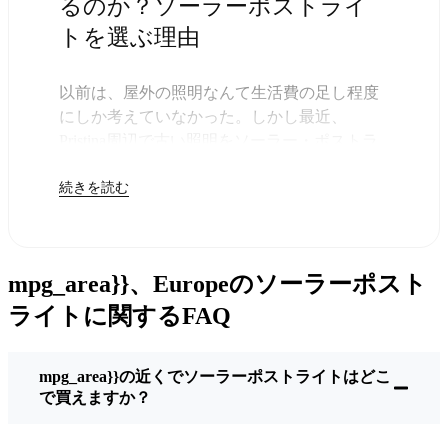
るのか？ソーラーポストライ
トを選ぶ理由
以前は、屋外の照明なんて生活費の足し程度
にしか考えていなかった。しかし最近、
Pristina周辺で古い照明をソーラー・ポストラ
イトに交換する人が増えていることに気づい
続きを読む
た。正直なところ、これは理にかなってい
る。残りは太陽が引き受けてくれるので、き
っと次の電気代が少し安くなることに気づく
だろう。
mpg_area}}、Europeのソーラーポスト
しかし、それは単に数ドルを節約するためだ
けではない。このあたりでは、シンプルでた
ライトに関するFAQ
だ機能するものが好きなんだ。このソーラ
ー・ポスト・ライトを設置するだけでいい。
mpg_area}}の近くでソーラーポストライトはどこ
雨が降っていても、雪が降っていても、炎天
で買えますか？
下でも、毎晩点灯する。典型的なPristinaな嵐
を何度か経験したが、まだ新品のように輝い