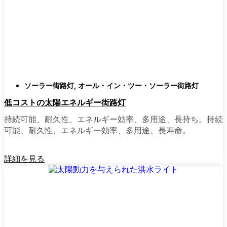
類
庭はそれぞれ違うので、選択肢があるのはい
いことだ。設置がとても簡単なオールインワ
ン・ユニットを選ぶ人もいます。また、広い
スペースにはフラッドライトを、ガレージや
裏門の周りには安心感のある人感センサーラ
ソーラー街路灯
,
オール・イン・ツー・ソーラー街路灯
イトを、という人もいる。装飾的なソーラー
低コストの太陽エネルギー街路灯
ポストライトは、景観を気にしたり、庭にち
ょっとした魅力を加えたい場合に最適だ。ご
持続可能、耐久性、エネルギー効率、多用途、長持ち。持続
近所さんが、深夜の団らんや家族団らんのた
可能、耐久性、エネルギー効率、多用途、長寿命。
めに裏庭のデッキを照らすのに使っているの
を見たこともある。どのようなニーズやスタ
詳細を見る
イルにも合うものがあります。
ソーラーポストライトをオンラインで購入す
る理由