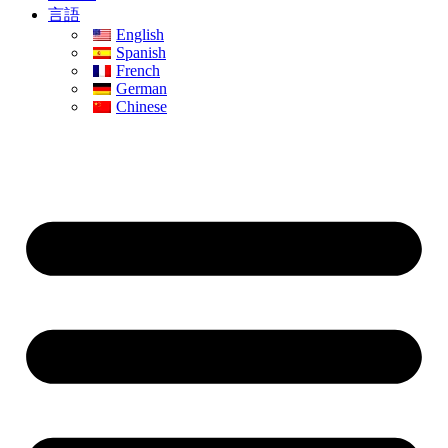
言語
English
Spanish
French
German
Chinese