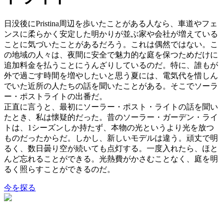
日没後にPristina周辺を歩いたことがある人なら、車道やフェ
ンスに柔らかく安定した明かりが並ぶ家や会社が増えている
ことに気づいたことがあるだろう。これは偶然ではない。こ
の地域の人々は、夜間に安全で魅力的な庭を保つためだけに
追加料金を払うことにうんざりしているのだ。特に、誰もが
外で過ごす時間を増やしたいと思う夏には、電気代を惜しん
でいた近所の人たちの話を聞いたことがある。そこでソーラ
ー・ポストライトの出番だ。
正直に言うと、最初にソーラー・ポスト・ライトの話を聞い
たとき、私は懐疑的だった。昔のソーラー・ガーデン・ライ
トは、1シーズンしか持たず、本物の光というより光を放つ
ものだったからだ。しかし、新しいモデルは違う。頑丈で明
るく、数日曇り空が続いても点灯する。一度入れたら、ほと
んど忘れることができる。光熱費がかさむことなく、庭を明
るく照らすことができるのだ。
今を探る