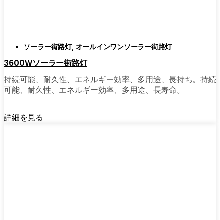
がある。私は友人や家族、そして地元の企業
にも勧めている。その手軽さを知れば、なぜ
もっと早く導入しなかったのか不思議に思う
だろう。そのアップグレードは、それだけで
ソーラー街路灯
,
オールインワンソーラー街路灯
元が取れるし、家の中も外も少し明るく感じ
3600Wソーラー街路灯
られるようになる。
持続可能、耐久性、エネルギー効率、多用途、長持ち。持続
可能、耐久性、エネルギー効率、多用途、長寿命。
🛒 [Shop Now] | [Contact Customer] | 📞 [サービ
スエリア：[mpg_area], [mpg_city]| 📍サービス
詳細を見る
エリア：[mpg_area], [mpg_city］