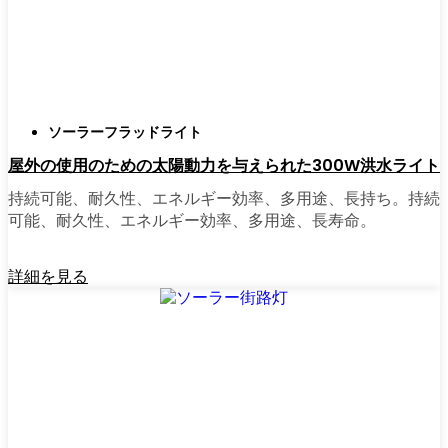
正直に言うと、以前は店から店へと車を走ら
せ、適切な照明を見つけるのに時間をかけす
ぎていた。今はオンラインで注文している。
さまざまなモデルを比較したり、Hendersonの
ソーラーフラッドライト
他の人たちのレビューを読んだりできるし、
屋外の使用のための太陽動力を与えられた300W洪水ライト
玄関まで届けてくれる。たいていの店では、
迅速な配送、簡単な返品、質問があれば実際
持続可能、耐久性、エネルギー効率、多用途、長持ち。持続
のカスタマーサポートが受けられる。さら
可能、耐久性、エネルギー効率、多用途、長寿命。
に、土曜日を無駄にして用事を済ませる必要
もなく、地元のショップよりもオンラインの
詳細を見る
方がお買い得で選択肢が多いのが普通です。
乗り換えの準備はできていますか？
高い電気代にうんざりしていたり、シンプル
で信頼できる方法で敷地を照らしたいなら、
ソーラーポストライトは間違いなく試す価値