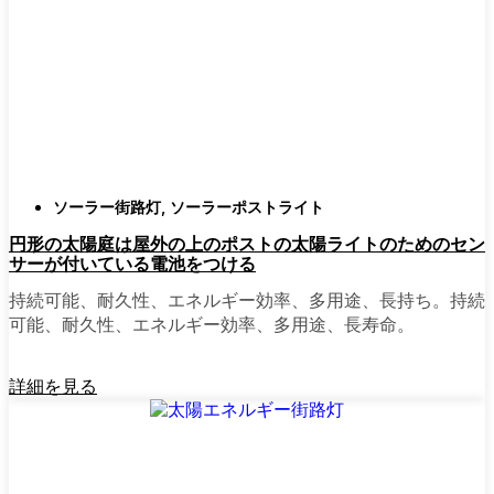
確認すること。つまり、雨や雪、ほこりに
対応できるライトということだ。雹が降っ
ても傷ひとつ付かないものも見たことがあ
る。
スタイル
クラシックなランタンからモダン
でミニマルなものまで、実に多くのデザイ
ンがあります。自分の家の雰囲気に合った
ものを選びましょう。庭のさまざまな場所
ソーラー街路灯
,
ソーラーポストライト
に組み合わせて使う人もいます。
円形の太陽庭は屋外の上のポストの太陽ライトのためのセン
自動センサー：
ほとんどのソーラーポスト
サーが付いている電池をつける
ライトは、夕暮れ時に点灯し、夜明けに消
灯する。モーション・センサーを備えてい
持続可能、耐久性、エネルギー効率、多用途、長持ち。持続
るものもあり、セキュリティを強化するの
可能、耐久性、エネルギー効率、多用途、長寿命。
に便利だ。
詳細を見る
mpg_area}}周辺で見かけるソ
ーラー・ポスト・ライトの種