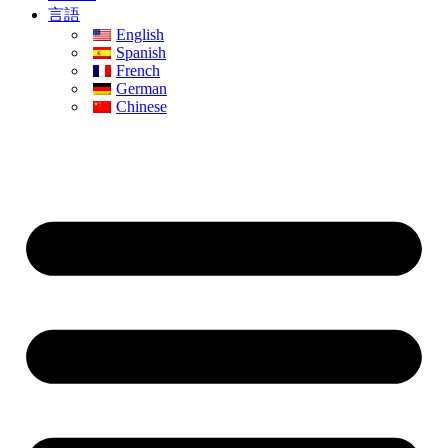
言語
English
Spanish
French
German
Chinese