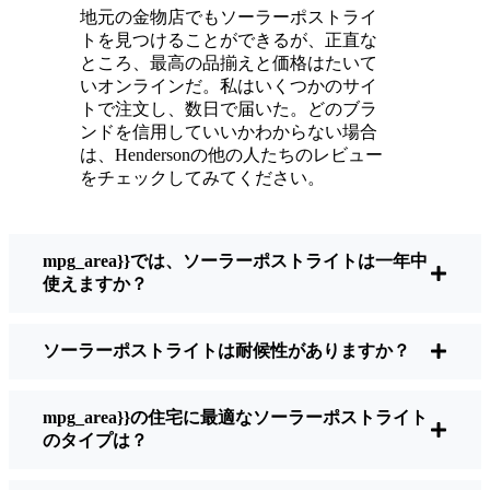
いている。
地元の金物店でもソーラーポストライ
メンテナンスは？ほとんどないよ。時々、ソ
トを見つけることができるが、正直な
ーラーパネルについたホコリや葉っぱを払う
ところ、最高の品揃えと価格はたいて
くらい。配線もいじらないし、電球も変えな
いオンラインだ。私はいくつかのサイ
トで注文し、数日で届いた。どのブラ
い。正直なところ、エネルギーを浪費したり
ンドを信用していいかわからない場合
公害を増やしたりしていないと思うと気分が
は、Hendersonの他の人たちのレビュー
いい。小さな変化ですが、私の家はより安全
をチェックしてみてください。
で居心地の良い場所になりました。
mpg_area}}では、ソーラーポストライトは一年中
ソーラーポストライトを買うとき、何を見る
使えますか？
べきか？
ソーラーポストライトは耐候性がありますか？
もしあなたが切り替えを考えているのなら、
友人や近所の人に聞かれたときに私がいつも
mpg_area}}の住宅に最適なソーラーポストライト
話すことはこうだ：
のタイプは？