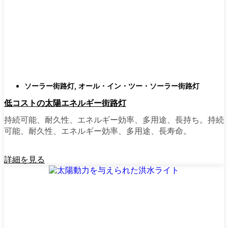
類
庭はそれぞれ違うので、選択肢があるのはい
いことだ。設置がとても簡単なオールインワ
ン・ユニットを選ぶ人もいます。また、広い
スペースにはフラッドライトを、ガレージや
裏門の周りには安心感のある人感センサーラ
ソーラー街路灯
,
オール・イン・ツー・ソーラー街路灯
イトを、という人もいる。装飾的なソーラー
低コストの太陽エネルギー街路灯
ポストライトは、景観を気にしたり、庭にち
ょっとした魅力を加えたい場合に最適だ。ご
持続可能、耐久性、エネルギー効率、多用途、長持ち。持続
近所さんが、深夜の団らんや家族団らんのた
可能、耐久性、エネルギー効率、多用途、長寿命。
めに裏庭のデッキを照らすのに使っているの
を見たこともある。どのようなニーズやスタ
詳細を見る
イルにも合うものがあります。
ソーラーポストライトをオンラインで購入す
る理由