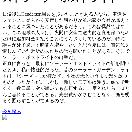
日没後にHenderson周辺を歩いたことがある人なら、車道や
フェンスに柔らかく安定した明かりが並ぶ家や会社が増えて
いることに気づいたことがあるだろう。これは偶然ではな
い。この地域の人々は、夜間に安全で魅力的な庭を保つため
だけに追加料金を払うことにうんざりしているのだ。特に、
誰もが外で過ごす時間を増やしたいと思う夏には、電気代を
惜しんでいた近所の人たちの話を聞いたことがある。そこで
ソーラー・ポストライトの出番だ。
正直に言うと、最初にソーラー・ポスト・ライトの話を聞い
たとき、私は懐疑的だった。昔のソーラー・ガーデン・ライ
トは、1シーズンしか持たず、本物の光というより光を放つ
ものだったからだ。しかし、新しいモデルは違う。頑丈で明
るく、数日曇り空が続いても点灯する。一度入れたら、ほと
んど忘れることができる。光熱費がかさむことなく、庭を明
るく照らすことができるのだ。
今を探る