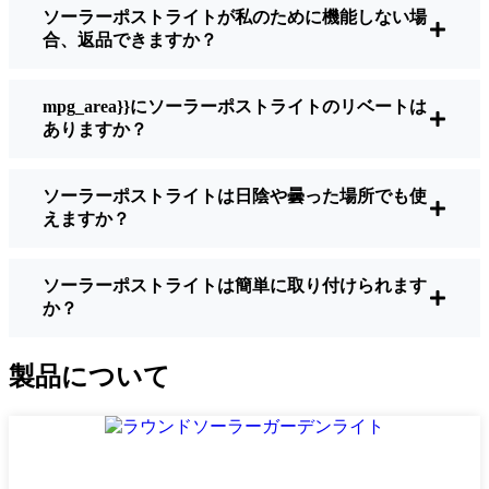
ソーラーポストライトが私のために機能しない場
明るさ：
すべてのソーラーライトが同じよ
合、返品できますか？
うに作られているわけではありません。夜
間に歩いている場所を実際に確認したい場
合は、ルーメンをチェックしよう。歩道な
mpg_area}}にソーラーポストライトのリベートは
ら50～100ルーメンで十分。車道や、もう少
ありますか？
し安全性を高めたい場合は、より明るいも
のを選ぶとよい。
ソーラーポストライトは日陰や曇った場所でも使
バッテリーの寿命：
冬でも一晩中使えるラ
えますか？
イトであることを確認すること。安価なも
のの中には、数時間で色あせ始めるものも
ある。
ソーラーポストライトは簡単に取り付けられます
か？
ビルド・クオリティ：
ステンレス製か頑丈
なプラスチック製を選ぼう。信じてほしい
のは、特価品はHenderson天候に耐えられな
製品について
いということだ。私は、1シーズンをかろう
じて乗り切ったセットでそのことを痛感し
た。
耐候性：
少なくともIP65等級であることを