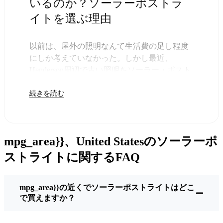
いるのか？ソーラーポストラ
イトを選ぶ理由
以前は、屋外の照明なんて生活費の足し程度
にしか考えていなかった。しかし最近、
Henderson周辺で古い照明をソーラー・ポスト
ライトに交換する人が増えていることに気づ
続きを読む
いた。正直なところ、これは理にかなってい
る。残りは太陽が引き受けてくれるので、き
っと次の電気代が少し安くなることに気づく
だろう。
mpg_area}}、United Statesのソーラーポ
しかし、それは単に数ドルを節約するためだ
けではない。このあたりでは、シンプルでた
ストライトに関するFAQ
だ機能するものが好きなんだ。このソーラ
ー・ポスト・ライトを設置するだけでいい。
mpg_area}}の近くでソーラーポストライトはどこ
雨が降っていても、雪が降っていても、炎天
で買えますか？
下でも、毎晩点灯する。典型的なHendersonな
嵐を何度か経験したが、まだ新品のように輝