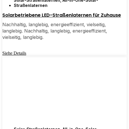
Solar-Straßenlaternen
,
All-in-One-Solar-
Straßenlaternen
Nachrüstungen, die sich von selbst bezahlt macht
und Ihr Haus einfach ein wenig heller erscheinen
Solarbetriebene LED-Straßenlaternen für Zuhause
lässt - innen und außen.
Nachhaltig, langlebig, energieeffizient, vielseitig,
langlebig. Nachhaltig, langlebig, energieeffizient,
vielseitig, langlebig.
🛒 [Jetzt einkaufen] | 📞 [Kundendienst
kontaktieren] | 📍 Servicebereich: [mpg_area],
Siehe Details
[mpg_city]| 📍 Service Area: [mpg_area],
[mpg_city]