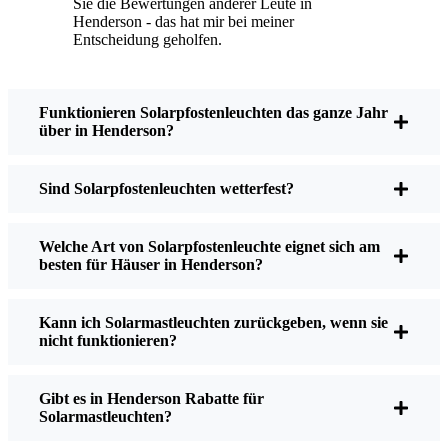
Sie die Bewertungen anderer Leute in
etwas Staub oder Blätter vom Solarpanel ab, aber
Henderson - das hat mir bei meiner
das war's auch schon. Keine Kabel, mit denen man
Entscheidung geholfen.
herumspielen muss, keine Glühbirnen, die man
auswechseln muss. Und ehrlich gesagt, es ist ein
gutes Gefühl zu wissen, dass ich keine Energie
Funktionieren Solarpfostenleuchten das ganze Jahr
verschwende oder zur Umweltverschmutzung
über in Henderson?
beitrage. Es ist nur eine kleine Veränderung, aber
dadurch fühlt sich meine Wohnung sicherer und
Sind Solarpfostenleuchten wetterfest?
einladender an - und es gefällt mir zu wissen, dass
ich auch etwas für die Umwelt tue.
Welche Art von Solarpfostenleuchte eignet sich am
besten für Häuser in Henderson?
Worauf sollten Sie beim Kauf von
Solarpfostenleuchten achten?
Kann ich Solarmastleuchten zurückgeben, wenn sie
nicht funktionieren?
Wenn Sie mit dem Gedanken spielen, umzusteigen,
Gibt es in Henderson Rabatte für
sage ich Freunden und Nachbarn Folgendes, wenn
Solarmastleuchten?
sie mich fragen: