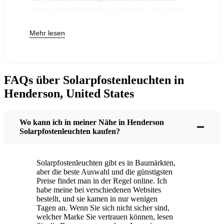
Aber in letzter Zeit habe ich bemerkt, dass immer
mehr Leute in der Umgebung von Henderson ihre
Mehr lesen
alten Lampen gegen Solarpfostenleuchten
austauschen - und ehrlich gesagt, macht das einfach
Sinn. Wenn man diese Lampen einmal gekauft hat,
muss man nichts mehr bezahlen. Die Sonne
FAQs über Solarpfostenleuchten in
kümmert sich um den Rest, und Sie werden
Henderson, United States
wahrscheinlich feststellen, dass Ihre nächste
Stromrechnung etwas weniger schmerzhaft ausfällt.
Aber es geht nicht nur darum, ein paar Kröten zu
Wo kann ich in meiner Nähe in Henderson
sparen. Wir mögen hier Dinge, die einfach sind und
Solarpfostenleuchten kaufen?
einfach funktionieren. Man stellt diese
Solarpfostenlampen auf, und das war's. Sie schalten
Solarpfostenleuchten gibt es in Baumärkten,
sich jede Nacht ein, egal ob es regnet, schneit oder
aber die beste Auswahl und die günstigsten
brütend heiß ist. Ich habe meine schon ein paar
Preise findet man in der Regel online. Ich
habe meine bei verschiedenen Websites
dieser klassischen Henderson Stürme überstanden,
bestellt, und sie kamen in nur wenigen
und sie leuchten immer noch wie neu.
Tagen an. Wenn Sie sich nicht sicher sind,
Wartung? So gut wie keine. Ab und zu bürste ich
welcher Marke Sie vertrauen können, lesen