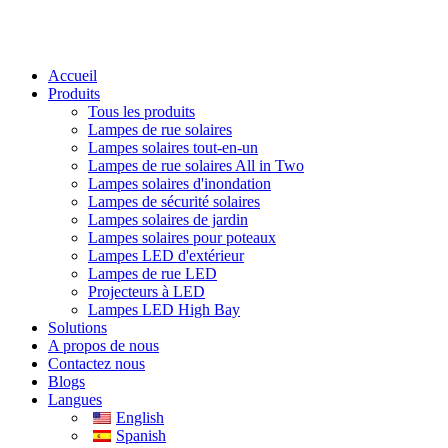
Accueil
Produits
Tous les produits
Lampes de rue solaires
Lampes solaires tout-en-un
Lampes de rue solaires All in Two
Lampes solaires d'inondation
Lampes de sécurité solaires
Lampes solaires de jardin
Lampes solaires pour poteaux
Lampes LED d'extérieur
Lampes de rue LED
Projecteurs à LED
Lampes LED High Bay
Solutions
A propos de nous
Contactez nous
Blogs
Langues
English
Spanish