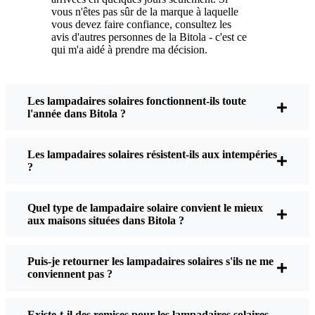
vous n'êtes pas sûr de la marque à laquelle
j'enlève la poussière ou les feuilles du panneau
vous devez faire confiance, consultez les
solaire, mais c'est à peu près tout. Pas de fils à
avis d'autres personnes de la Bitola - c'est ce
manipuler, pas d'ampoules à changer. Et
qui m'a aidé à prendre ma décision.
honnêtement, cela fait du bien de savoir que je ne
gaspille pas d'énergie et que je ne contribue pas à la
pollution. C'est un petit changement, mais il rend
Les lampadaires solaires fonctionnent-ils toute
mon lieu de vie plus sûr et plus accueillant, et j'aime
l'année dans Bitola ?
savoir que je fais ma part pour l'environnement.
Les lampadaires solaires résistent-ils aux intempéries
?
Quels sont les critères à prendre en compte lors
de l'achat d'un lampadaire solaire ?
Quel type de lampadaire solaire convient le mieux
aux maisons situées dans Bitola ?
Si vous envisagez de passer à autre chose, voici ce
Puis-je retourner les lampadaires solaires s'ils ne me
que je dis généralement à mes amis et à mes voisins
conviennent pas ?
lorsqu'ils me posent la question :
Existe-t-il des remises pour les lampadaires solaires