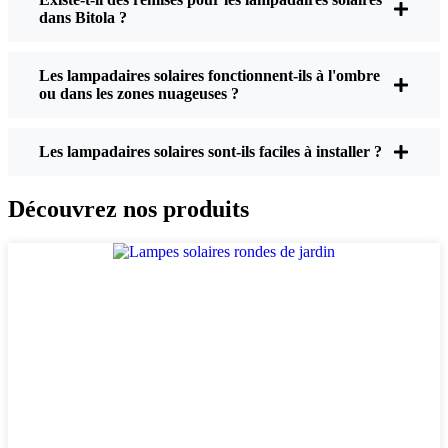
dans Bitola ?
Luminosité :
Toutes les lampes solaires ne se
valent pas. Si vous voulez vraiment voir où vous
Les lampadaires solaires fonctionnent-ils à l'ombre
marchez la nuit, vérifiez les lumens. Pour les
ou dans les zones nuageuses ?
allées, une puissance de 50 à 100 lumens est
généralement suffisante. Pour les allées ou si
vous souhaitez un peu plus de sécurité, optez
Les lampadaires solaires sont-ils faciles à installer ?
pour un modèle plus lumineux. Certains modèles
atteignent 200 lumens ou plus, ce qui est idéal
Découvrez nos produits
pour les coins d'ombre.
Autonomie de la batterie :
Assurez-vous que
les lumières sont conçues pour durer toute la nuit,
même en hiver. Certaines lampes moins chères
commencent à s'éteindre au bout de quelques
heures, surtout lorsque les journées sont courtes
et nuageuses.
Qualité de construction :
Optez pour de l'acier
inoxydable ou du plastique résistant. Croyez-moi,
les produits à prix cassés ne tiennent pas le coup