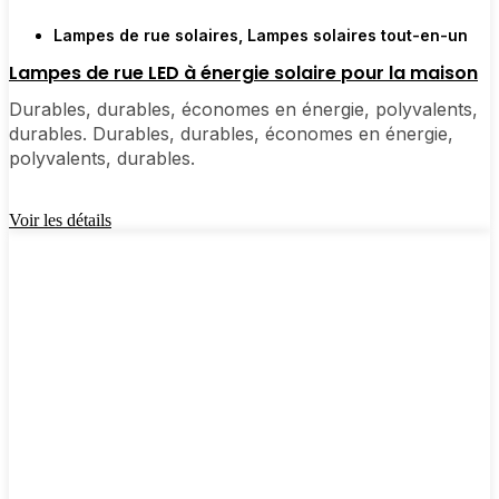
Lampes de rue solaires
,
Lampes solaires tout-en-un
🛒 [Shop Now] | 📞 [Contact Customer Service] |
Lampes de rue LED à énergie solaire pour la maison
📍 Service Area : [mpg_area], [mpg_city]| 📍 Zone
Durables, durables, économes en énergie, polyvalents,
de service : [mpg_area], [mpg_city]
durables. Durables, durables, économes en énergie,
polyvalents, durables.
Voir les détails