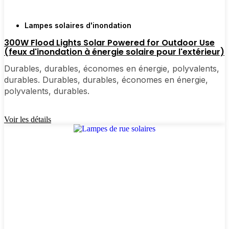
d'y passer la nuit ou d'y organiser des réunions de
famille. Il y en a vraiment pour tous les besoins et
Lampes solaires d'inondation
tous les styles.
300W Flood Lights Solar Powered for Outdoor Use
(feux d'inondation à énergie solaire pour l'extérieur)
Durables, durables, économes en énergie, polyvalents,
Pourquoi acheter des lampadaires solaires en
durables. Durables, durables, économes en énergie,
ligne ?
polyvalents, durables.
Voir les détails
Pour être honnête, j'avais l'habitude de passer
beaucoup trop de temps à aller d'un magasin à
l'autre dans l'espoir de trouver les bonnes lampes.
Aujourd'hui, je commande en ligne. C'est tellement
plus simple : vous pouvez comparer différents
modèles, lire les avis d'autres personnes de Bitola et
vous faire livrer à domicile. La plupart des sites
proposent une livraison rapide, des retours faciles et
un véritable service clientèle si vous avez des