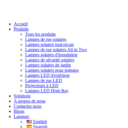
Accueil
Produits
Tous les produits
Lampes de rue solaires
Lampes solaires tout-en-un
Lampes de rue solaires All in Two
Lampes solaires d'inondation
Lampes de sécurité solaires
Lampes solaires de jardin
Lampes solaires pour poteaux
Lampes LED d'extérieur
Lampes de rue LED
Projecteurs à LED
Lampes LED High Bay
Solutions
A propos de nous
Contactez nous
Blogs
Langues
English
Spanish