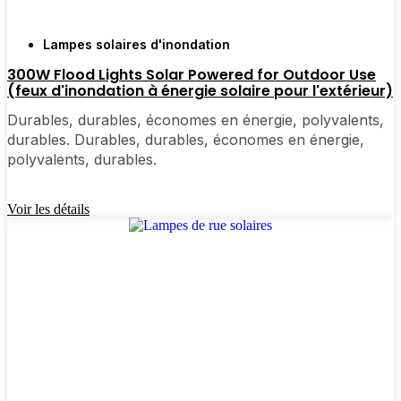
d'y passer la nuit ou d'y organiser des réunions de
famille. Il y en a vraiment pour tous les besoins et
Lampes solaires d'inondation
tous les styles.
300W Flood Lights Solar Powered for Outdoor Use
(feux d'inondation à énergie solaire pour l'extérieur)
Durables, durables, économes en énergie, polyvalents,
Pourquoi acheter des lampadaires solaires en
durables. Durables, durables, économes en énergie,
ligne ?
polyvalents, durables.
Voir les détails
Pour être honnête, j'avais l'habitude de passer
beaucoup trop de temps à aller d'un magasin à
l'autre dans l'espoir de trouver les bonnes lampes.
Aujourd'hui, je commande en ligne. C'est tellement
plus simple : vous pouvez comparer différents
modèles, lire les avis d'autres personnes de Bern et
vous faire livrer à domicile. La plupart des sites
proposent une livraison rapide, des retours faciles et
un véritable service clientèle si vous avez des