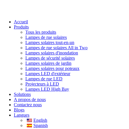
Accueil
Produits
Tous les produits
Lampes de rue solaires
Lampes solaires tout-en-un
Lampes de rue solaires All in Two
Lampes solaires d'inondation
Lampes de sécurité solaires
Lampes solaires de jardin
Lampes solaires pour poteaux
Lampes LED d'extérieur
Lampes de rue LED
Projecteurs à LED
Lampes LED High Bay
Solutions
A propos de nous
Contactez nous
Blogs
Langues
English
Spanish