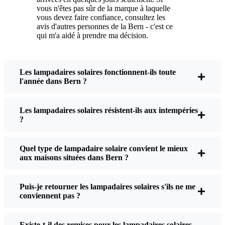
vous n'êtes pas sûr de la marque à laquelle
j'enlève la poussière ou les feuilles du panneau
vous devez faire confiance, consultez les
solaire, mais c'est à peu près tout. Pas de fils à
avis d'autres personnes de la Bern - c'est ce
manipuler, pas d'ampoules à changer. Et
qui m'a aidé à prendre ma décision.
honnêtement, cela fait du bien de savoir que je ne
gaspille pas d'énergie et que je ne contribue pas à la
pollution. C'est un petit changement, mais il rend
Les lampadaires solaires fonctionnent-ils toute
mon lieu de vie plus sûr et plus accueillant, et j'aime
l'année dans Bern ?
savoir que je fais ma part pour l'environnement.
Les lampadaires solaires résistent-ils aux intempéries
?
Quels sont les critères à prendre en compte lors
de l'achat d'un lampadaire solaire ?
Quel type de lampadaire solaire convient le mieux
aux maisons situées dans Bern ?
Si vous envisagez de passer à autre chose, voici ce
Puis-je retourner les lampadaires solaires s'ils ne me
que je dis généralement à mes amis et à mes voisins
conviennent pas ?
lorsqu'ils me posent la question :
Existe-t-il des remises pour les lampadaires solaires