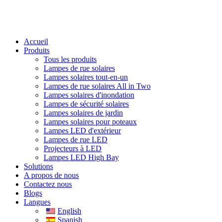
Accueil
Produits
Tous les produits
Lampes de rue solaires
Lampes solaires tout-en-un
Lampes de rue solaires All in Two
Lampes solaires d'inondation
Lampes de sécurité solaires
Lampes solaires de jardin
Lampes solaires pour poteaux
Lampes LED d'extérieur
Lampes de rue LED
Projecteurs à LED
Lampes LED High Bay
Solutions
A propos de nous
Contactez nous
Blogs
Langues
English
Spanish