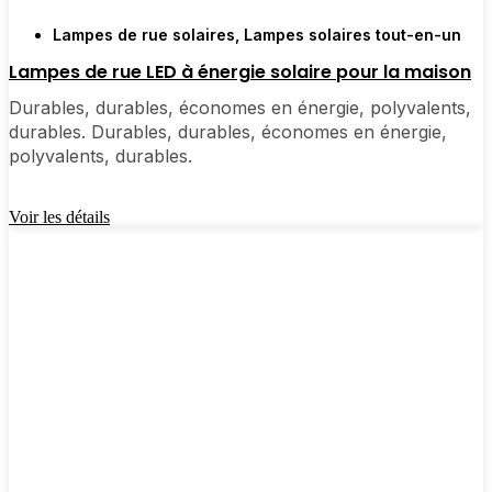
Lampes de rue solaires
,
Lampes solaires tout-en-un
🛒 [Shop Now] | 📞 [Contact Customer Service] |
Lampes de rue LED à énergie solaire pour la maison
📍 Service Area : [mpg_area], [mpg_city]| 📍 Zone
Durables, durables, économes en énergie, polyvalents,
de service : [mpg_area], [mpg_city]
durables. Durables, durables, économes en énergie,
polyvalents, durables.
Voir les détails