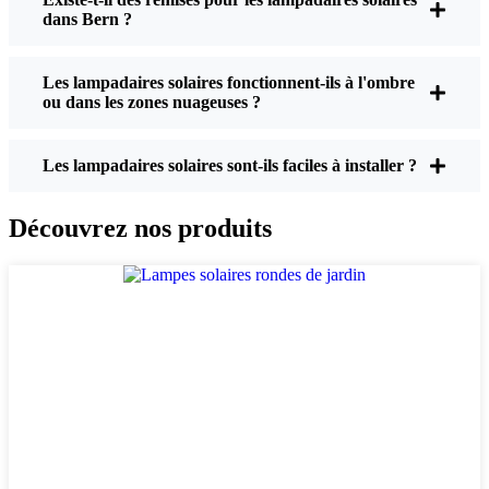
dans Bern ?
Luminosité :
Toutes les lampes solaires ne se
valent pas. Si vous voulez vraiment voir où vous
Les lampadaires solaires fonctionnent-ils à l'ombre
marchez la nuit, vérifiez les lumens. Pour les
ou dans les zones nuageuses ?
allées, une puissance de 50 à 100 lumens est
généralement suffisante. Pour les allées ou si
vous souhaitez un peu plus de sécurité, optez
Les lampadaires solaires sont-ils faciles à installer ?
pour un modèle plus lumineux. Certains modèles
atteignent 200 lumens ou plus, ce qui est idéal
Découvrez nos produits
pour les coins d'ombre.
Autonomie de la batterie :
Assurez-vous que
les lumières sont conçues pour durer toute la nuit,
même en hiver. Certaines lampes moins chères
commencent à s'éteindre au bout de quelques
heures, surtout lorsque les journées sont courtes
et nuageuses.
Qualité de construction :
Optez pour de l'acier
inoxydable ou du plastique résistant. Croyez-moi,
les produits à prix cassés ne tiennent pas le coup