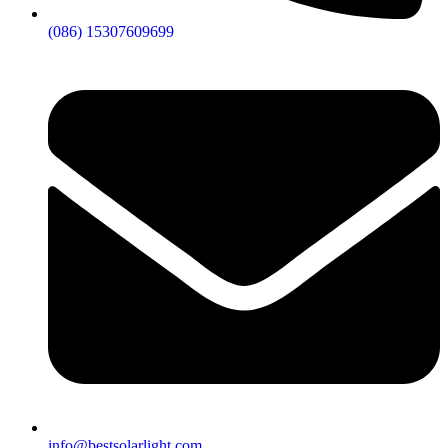
(086) 15307609699
info@bestsolarlight.com