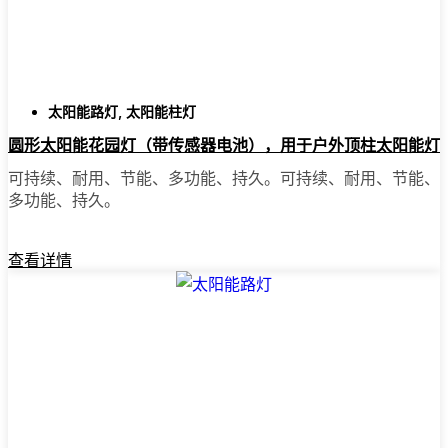
您在 Sacramento 附近看到的太
阳能柱灯类型
太阳能路灯
,
太阳能柱灯
圆形太阳能花园灯（带传感器电池），用于户外顶柱太阳能灯
每个院子的情况都不一样，有选择是件好事。
可持续、耐用、节能、多功能、持久。可持续、耐用、节能、
有些人选择安装超级简单的一体化装置，只需
多功能、持久。
把它们装上就大功告成了。有些人则希望在更
大的空间安装泛光灯，或者在车库或后门安装
运动感应灯，这样就能更加安心。如果您在意
查看详情
路边的吸引力，或者想为花园增添一点魅力，
那么装饰性的太阳能柱灯就再合适不过了。我
甚至见过邻居用它们照亮后院露台，供深夜闲
逛或家庭聚会之用。各种需求和风格应有尽
有。
为什么要在网上购买太阳能柱灯？