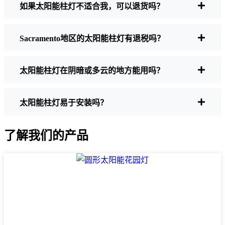
的角落。
如果太阳能柱灯不适合我，可以退货吗？
电池寿命
确保灯具能持续整晚，即使在冬天
也是如此。有些便宜的灯几个小时后就会开
Sacramento地区的太阳能柱灯有退税吗？
始褪色，尤其是在天短多云的时候。
制造质量
选择不锈钢或重型塑料。相信我，
便宜货在Sacramento天气下根本就撑不住。
太阳能柱灯在阴暗或多云的地方能用吗？
我就是用一套勉强撑过了一个季节的东西惨
痛地认识到了这一点。
防风雨：
至少要达到 IP65 等级。这意味着
太阳能柱灯易于安装吗？
这些灯可以应对雨雪和灰尘。我甚至见过一
些灯在冰雹中毫发无损。
了解我们的产品
风格
从经典的灯笼到现代简约的外观，有太
多的设计可供选择。选择适合您家氛围的设
计。有些人甚至会在院子的不同地方混合搭
配。
自动传感器：
大多数好的太阳能柱灯都是黄
昏时开启，黎明时关闭，所以你根本不用考
虑。有的甚至还有运动传感器，这对提高安
全性非常方便。