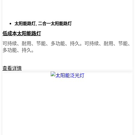
老实说，我以前花了太多时间开车一家一家商
太阳能路灯
,
二合一太阳能路灯
店地跑，希望能找到合适的灯。现在，我只需
低成本太阳能路灯
在网上订购。这样方便多了--你可以比较不同的
可持续、耐用、节能、多功能、持久。可持续、耐用、节能、
型号，阅读Sacramento地区其他人的评论，还可
多功能、持久。
以直接送货上门。大多数地方都提供快速送
货、方便退货以及真正的客户支持（如果您有
问题）。此外，您不必浪费周六的时间去跑
查看详情
腿，而且在网上通常能找到比本地商店更优惠
的价格和更多的选择。
准备好进行转换了吗？
如果您厌倦了高昂的电费，或者只是想用一种
简单可靠的方式照亮您的房产，太阳能柱灯绝
对值得一试。我已经向朋友、家人甚至一些当
地企业推荐了它们。一旦你看到它们是如此简