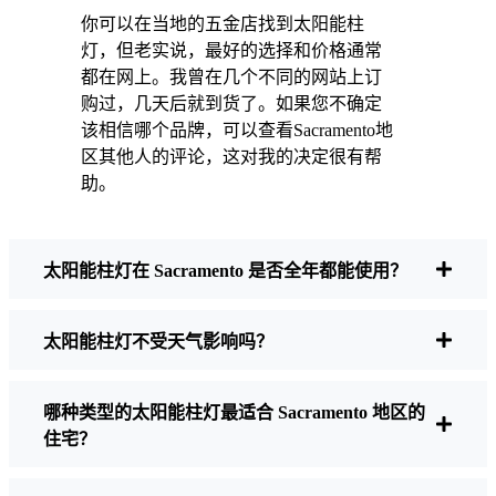
没有浪费能源或增加污染，感觉很好。这只是
你可以在当地的五金店找到太阳能柱
一个小小的改变，但它让我的家感觉更安全、
灯，但老实说，最好的选择和价格通常
更温馨--我也喜欢知道自己在为环保尽一份力。
都在网上。我曾在几个不同的网站上订
购过，几天后就到货了。如果您不确定
该相信哪个品牌，可以查看Sacramento地
购买太阳能柱灯时应注意什么？
区其他人的评论，这对我的决定很有帮
助。
如果您正在考虑进行转换，当朋友和邻居问起
时，我通常会这样回答：
太阳能柱灯在 Sacramento 是否全年都能使用？
太阳能柱灯不受天气影响吗？
亮度
并非所有的太阳能灯都是一样的。如果
你想真正看清夜间行走的位置，就要检查流
明。对于人行道，50-100 流明通常就足够
哪种类型的太阳能柱灯最适合 Sacramento 地区的
了。如果是车道，或者您想要多一些安全
住宅？
感，那就选择亮度更高的灯--有些型号的亮
度可达 200 流明或更高，非常适合那些阴暗