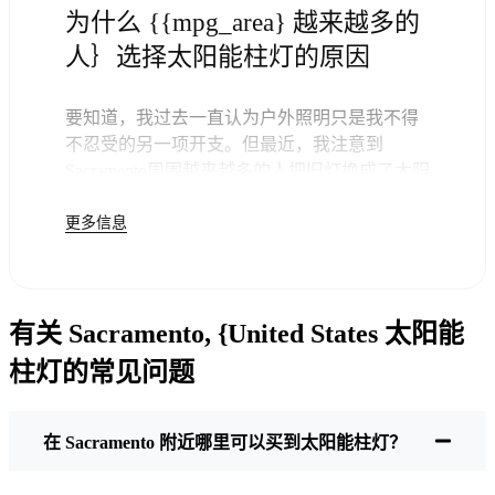
为什么 {{mpg_area} 越来越多的
人｝选择太阳能柱灯的原因
要知道，我过去一直认为户外照明只是我不得
不忍受的另一项开支。但最近，我注意到
Sacramento周围越来越多的人把旧灯换成了太阳
能柱灯--老实说，这样做很合理。一旦你买了这
更多信息
些灯，你就不用再付钱了。剩下的就交给太阳
吧，你可能会发现下一次的电费账单就不会那
么令人头疼了。
但这不仅仅是为了省几个钱。在这里，我们喜
有关 Sacramento, {United States 太阳能
欢简单实用的东西。把这些太阳能柱灯安装上
去，就可以了。无论下大雨、下雪还是酷暑，
柱灯的常见问题
它们每晚都会亮起。我的灯经历了几次典型的
Sacramento暴风雨，依然闪亮如新。
维护？几乎没有。每隔一段时间，我会刷掉太
在 Sacramento 附近哪里可以买到太阳能柱灯？
阳能电池板上的灰尘或树叶，但仅此而已。没
有电线要弄，没有灯泡要换。老实说，知道我