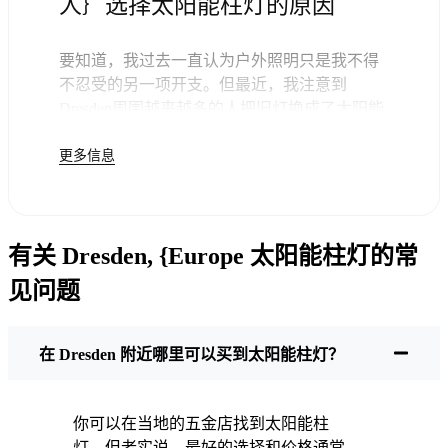
人｝选择太阳能柱灯的原因
要知道，我过去一直认为户外照明只是我不得
不忍受的另一项开支。但最近，我注意到
Dresden周围越来越多的人把旧灯换成了太阳能
柱灯--老实说，这样做很合理。一旦你买了这些
更多信息
灯，你就不用再付钱了。剩下的就交给太阳
吧，你可能会发现下一次的电费账单就不会那
么令人头疼了。
但这不仅仅是为了省几个钱。在这里，我们喜
有关 Dresden, {Europe 太阳能柱灯的常
欢简单实用的东西。把这些太阳能柱灯安装上
去，就可以了。无论下大雨、下雪还是酷暑，
见问题
它们每晚都会亮起。我的灯经历了几次典型的
Dresden暴风雨，依然闪亮如新。
维护？几乎没有。每隔一段时间，我会刷掉太
在 Dresden 附近哪里可以买到太阳能柱灯？
阳能电池板上的灰尘或树叶，但仅此而已。没
有电线要弄，没有灯泡要换。老实说，知道我
没有浪费能源或增加污染，感觉很好。这只是
你可以在当地的五金店找到太阳能柱
一个小小的改变，但它让我的家感觉更安全、
灯，但老实说，最好的选择和价格通常