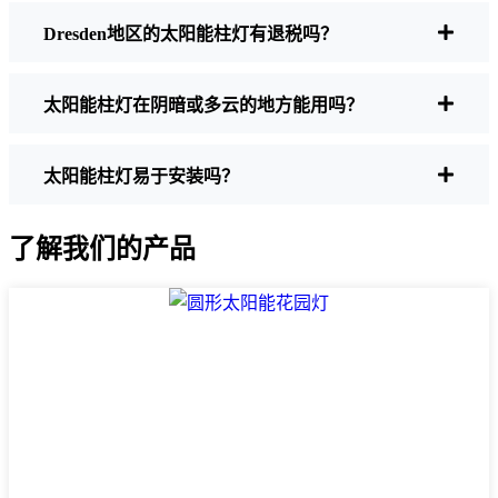
也是如此。有些便宜的灯几个小时后就会开
Dresden地区的太阳能柱灯有退税吗？
始褪色，尤其是在天短多云的时候。
制造质量
选择不锈钢或重型塑料。相信我，
便宜货在Dresden天气下根本就撑不住。我就
太阳能柱灯在阴暗或多云的地方能用吗？
是用一套勉强撑过了一个季节的东西惨痛地
认识到了这一点。
防风雨：
至少要达到 IP65 等级。这意味着
太阳能柱灯易于安装吗？
这些灯可以应对雨雪和灰尘。我甚至见过一
些灯在冰雹中毫发无损。
了解我们的产品
风格
从经典的灯笼到现代简约的外观，有太
多的设计可供选择。选择适合您家氛围的设
计。有些人甚至会在院子的不同地方混合搭
配。
自动传感器：
大多数好的太阳能柱灯都是黄
昏时开启，黎明时关闭，所以你根本不用考
虑。有的甚至还有运动传感器，这对提高安
全性非常方便。