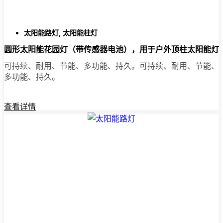
您在 Dresden 附近看到的太阳
能柱灯类型
太阳能路灯
,
太阳能柱灯
圆形太阳能花园灯（带传感器电池），用于户外顶柱太阳能灯
每个院子的情况都不一样，有选择是件好事。
可持续、耐用、节能、多功能、持久。可持续、耐用、节能、
有些人选择安装超级简单的一体化装置，只需
多功能、持久。
把它们装上就大功告成了。有些人则希望在更
大的空间安装泛光灯，或者在车库或后门安装
运动感应灯，这样就能更加安心。如果您在意
查看详情
路边的吸引力，或者想为花园增添一点魅力，
那么装饰性的太阳能柱灯就再合适不过了。我
甚至见过邻居用它们照亮后院露台，供深夜闲
逛或家庭聚会之用。各种需求和风格应有尽
有。
为什么要在网上购买太阳能柱灯？