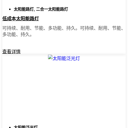
老实说，我以前花了太多时间开车一家一家商
太阳能路灯
,
二合一太阳能路灯
店地跑，希望能找到合适的灯。现在，我只需
低成本太阳能路灯
在网上订购。这样方便多了--你可以比较不同的
可持续、耐用、节能、多功能、持久。可持续、耐用、节能、
型号，阅读Dresden地区其他人的评论，还可以
多功能、持久。
直接送货上门。大多数地方都提供快速送货、
方便退货以及真正的客户支持（如果您有问
题）。此外，您不必浪费周六的时间去跑腿，
查看详情
而且在网上通常能找到比本地商店更优惠的价
格和更多的选择。
准备好进行转换了吗？
如果您厌倦了高昂的电费，或者只是想用一种
简单可靠的方式照亮您的房产，太阳能柱灯绝
对值得一试。我已经向朋友、家人甚至一些当
地企业推荐了它们。一旦你看到它们是如此简
单，你可能会想，为什么不早点换上呢？这是
一种物有所值的升级，它能让你的家从里到外
太阳能泛光灯