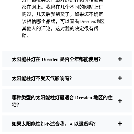
更温馨--我也喜欢知道自己在为环保尽一份力。
都在网上。我曾在几个不同的网站上订
购过，几天后就到货了。如果您不确定
该相信哪个品牌，可以查看Dresden地区
购买太阳能柱灯时应注意什么？
其他人的评论，这对我的决定很有帮
助。
如果您正在考虑进行转换，当朋友和邻居问起
时，我通常会这样回答：
太阳能柱灯在 Dresden 是否全年都能使用？
太阳能柱灯不受天气影响吗？
亮度
并非所有的太阳能灯都是一样的。如果
你想真正看清夜间行走的位置，就要检查流
明。对于人行道，50-100 流明通常就足够
哪种类型的太阳能柱灯最适合 Dresden 地区的住
了。如果是车道，或者您想要多一些安全
宅？
感，那就选择亮度更高的灯--有些型号的亮
度可达 200 流明或更高，非常适合那些阴暗
的角落。
如果太阳能柱灯不适合我，可以退货吗？
电池寿命
确保灯具能持续整晚，即使在冬天