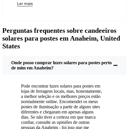
Ler mais
trocar as suas luzes antigas por luzes solares para
postes - e, sinceramente, faz todo o sentido. Quando
se compram estas luzes, não se paga mais nada. O
sol trata do resto e, provavelmente, vai notar que a
Perguntas frequentes sobre candeeiros
sua próxima fatura de eletricidade é um pouco
solares para postes em Anaheim, United
menos dolorosa.
States
Mas não se trata apenas de poupar uns trocos. Por
cá, gostamos de coisas simples e que funcionem.
Colocamos estas luzes solares nos postes e já está.
Onde posso comprar luzes solares para postes perto
Acendem-se todas as noites, independentemente de
de mim em Anaheim?
estar a chover, a nevar ou a fazer muito calor. Já tive
as minhas durante algumas daquelas tempestades
Pode encontrar luzes solares para postes em
clássicas e ainda estão a brilhar como novas.
lojas de ferragens locais, mas, honestamente,
Manutenção? Quase nenhuma. De vez em quando,
a melhor seleção e os melhores preços estão
tiro algum pó ou folhas do painel solar, mas é só
normalmente online. Encomendei os meus
postes de iluminação a partir de alguns sites
isso. Não há fios para mexer, nem lâmpadas para
diferentes e chegaram em apenas alguns
mudar. E, sinceramente, sabe bem saber que não
dias. Se não tiver a certeza em que marca
estou a desperdiçar energia nem a aumentar a
confiar, consulte as opiniões de outras
pessoas da Anaheim - foi isso que me
poluição. É uma pequena mudança, mas faz com