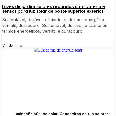
as luzes podem suportar chuva, neve e poeira.
Luzes de jardim solares redondas com bateria e
sensor para luz solar de poste superior exterior
Até já vi algumas sobreviverem a uma
tempestade de granizo sem um arranhão.
Sustentável, durável, eficiente em termos energéticos,
Estilo:
Existem muitos designs por aí, desde
versátil, duradouro. Sustentável, durável, eficiente em
lanternas clássicas a visuais modernos e
termos energéticos, versátil e duradouro.
minimalistas. Escolha o que se adequa ao
ambiente da sua casa. Algumas pessoas até
Ver detalhes
misturam e combinam diferentes partes do seu
jardim.
Sensores automáticos:
A maioria das boas luzes
solares para postes liga-se ao anoitecer e desliga-
se ao amanhecer, para que nunca tenha de se
preocupar com isso. Alguns até têm sensores de
movimento, o que é útil para uma segurança
extra.
Tipos de candeeiros solares
Iluminação pública solar
,
Candeeiros de rua solares