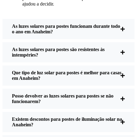
ajudou a decidir.
que a minha casa se sinta mais segura e mais
acolhedora - e também gosto de saber que estou a
fazer a minha parte pelo ambiente.
As luzes solares para postes funcionam durante todo
o ano em Anaheim?
O que deve procurar ao comprar candeeiros
As luzes solares para postes são resistentes às
solares para postes?
intempéries?
Que tipo de luz solar para postes é melhor para casas
Se está a pensar fazer a mudança, eis o que costumo
em Anaheim?
dizer aos meus amigos e vizinhos quando me
perguntam:
Posso devolver as luzes solares para postes se não
funcionarem?
Brilho:
Nem todas as luzes solares são criadas da
mesma forma. Se quiser ver realmente onde está
Existem descontos para postes de iluminação solar na
Anaheim?
a andar à noite, verifique os lúmens. Para
passadeiras, 50-100 lúmens são normalmente