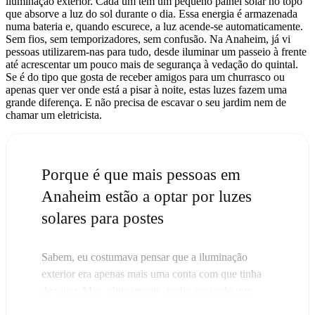
iluminação exterior. Cada um tem um pequeno painel solar no topo
que absorve a luz do sol durante o dia. Essa energia é armazenada
numa bateria e, quando escurece, a luz acende-se automaticamente.
Sem fios, sem temporizadores, sem confusão. Na Anaheim, já vi
pessoas utilizarem-nas para tudo, desde iluminar um passeio à frente
até acrescentar um pouco mais de segurança à vedação do quintal.
Se é do tipo que gosta de receber amigos para um churrasco ou
apenas quer ver onde está a pisar à noite, estas luzes fazem uma
grande diferença. E não precisa de escavar o seu jardim nem de
chamar um eletricista.
Porque é que mais pessoas em
Anaheim estão a optar por luzes
solares para postes
Sabem, eu costumava pensar que a iluminação
exterior era apenas mais uma conta com que tinha
de viver. Mas, ultimamente, tenho reparado que
cada vez mais pessoas na zona Anaheim estão a