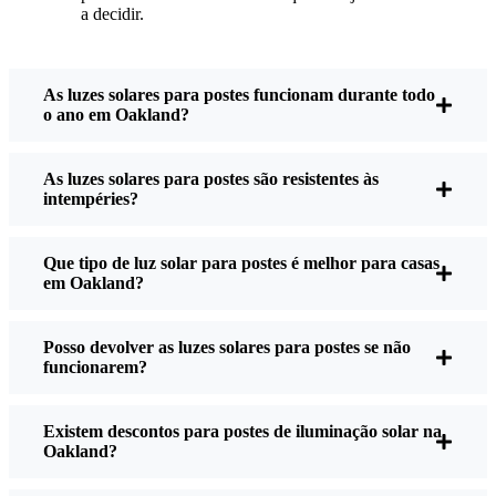
a decidir.
que a minha casa se sinta mais segura e mais
acolhedora - e também gosto de saber que estou a
fazer a minha parte pelo ambiente.
As luzes solares para postes funcionam durante todo
o ano em Oakland?
O que deve procurar ao comprar candeeiros
As luzes solares para postes são resistentes às
solares para postes?
intempéries?
Que tipo de luz solar para postes é melhor para casas
Se está a pensar fazer a mudança, eis o que costumo
em Oakland?
dizer aos meus amigos e vizinhos quando me
perguntam:
Posso devolver as luzes solares para postes se não
funcionarem?
Brilho:
Nem todas as luzes solares são criadas da
mesma forma. Se quiser ver realmente onde está
Existem descontos para postes de iluminação solar na
Oakland?
a andar à noite, verifique os lúmens. Para
passadeiras, 50-100 lúmens são normalmente