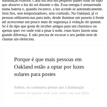
iluminação exterior. Cada um tem um pequeno painel solar no topo
que absorve a luz do sol durante o dia. Essa energia é armazenada
numa bateria e, quando escurece, a luz acende-se automaticamente.
Sem fios, sem temporizadores, sem confusão. Na Oakland, já vi
pessoas utilizarem-nas para tudo, desde iluminar um passeio à frente
até acrescentar um pouco mais de segurança à vedação do quintal.
Se é do tipo que gosta de receber amigos para um churrasco ou
apenas quer ver onde está a pisar à noite, estas luzes fazem uma
grande diferença. E não precisa de escavar o seu jardim nem de
chamar um eletricista.
Porque é que mais pessoas em
Oakland estão a optar por luzes
solares para postes
Sabem, eu costumava pensar que a iluminação
exterior era apenas mais uma conta com que tinha
de viver. Mas, ultimamente, tenho reparado que
cada vez mais pessoas na zona Oakland estão a