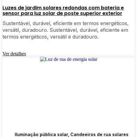
as luzes podem suportar chuva, neve e poeira.
Luzes de jardim solares redondas com bateria e
sensor para luz solar de poste superior exterior
Até já vi algumas sobreviverem a uma
tempestade de granizo sem um arranhão.
Sustentável, durável, eficiente em termos energéticos,
Estilo:
Existem muitos designs por aí, desde
versátil, duradouro. Sustentável, durável, eficiente em
lanternas clássicas a visuais modernos e
termos energéticos, versátil e duradouro.
minimalistas. Escolha o que se adequa ao
ambiente da sua casa. Algumas pessoas até
Ver detalhes
misturam e combinam diferentes partes do seu
jardim.
Sensores automáticos:
A maioria das boas luzes
solares para postes liga-se ao anoitecer e desliga-
se ao amanhecer, para que nunca tenha de se
preocupar com isso. Alguns até têm sensores de
movimento, o que é útil para uma segurança
extra.
Tipos de candeeiros solares
Iluminação pública solar
,
Candeeiros de rua solares