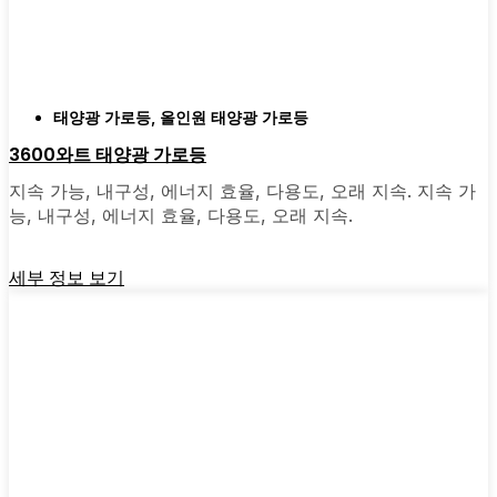
빨리 전환하지 않았는지 후회하게 될 것입니다.
비용 대비 효과가 뛰어나고 집 안팎이 조금 더
밝아지는 느낌을 주는 업그레이드 중 하나입니
다.
태양광 가로등
,
올인원 태양광 가로등
3600와트 태양광 가로등
🛒 [지금 쇼핑] | 📞 [고객 서비스 문의] | 📍 서비
지속 가능, 내구성, 에너지 효율, 다용도, 오래 지속. 지속 가
스 지역: [mpg_area], [mpg_city]| 📍 서비스 지역:
능, 내구성, 에너지 효율, 다용도, 오래 지속.
[mpg_area], [mpg_city]
세부 정보 보기