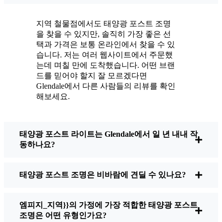
빛나고 있습니다.
유지보수? 거의 하지 않습니다. 가끔씩 태양 전
지역 철물점에서도 태양광 포스트 조명
지판의 먼지나 낙엽을 털어내는 정도지만, 그게
을 찾을 수 있지만, 솔직히 가장 좋은 선
전부입니다. 전선을 엉망으로 만들거나 전구를
택과 가격은 보통 온라인에서 찾을 수 있
교체할 필요가 없으니까요. 솔직히 에너지를 낭
습니다. 저는 여러 웹사이트에서 주문했
는데 며칠 만에 도착했습니다. 어떤 브랜
비하거나 공해를 가중시키지 않는다는 사실에
드를 믿어야 할지 잘 모르겠다면
기분이 좋습니다. 작은 변화지만 집이 더 안전
Glendale에서 다른 사람들의 리뷰를 확인
하고 친근하게 느껴지고, 환경을 위해 제가 할
해보세요.
수 있는 일을 하고 있다는 사실도 마음에 들어
요.
태양광 포스트 라이트는 Glendale에서 일 년 내내 작
동하나요?
태양광 포스트 조명을 구매할 때 무엇을 살펴봐
야 하나요?
태양광 포스트 조명은 비바람에 견딜 수 있나요?
전환을 고려하고 있다면 친구나 이웃이 물어볼
엠피지_지역}}의 가정에 가장 적합한 태양광 포스트
때 제가 주로 하는 말은 다음과 같습니다:
조명은 어떤 유형인가요?