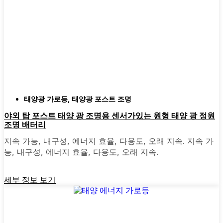
내후성:
최소 IP65 등급을 확인하세요. 이는
조명이 비, 눈, 먼지를 견딜 수 있음을 의미합
니다. 심지어 우박을 맞고도 흠집 하나 없이
살아남은 제품도 보았습니다.
스타일:
클래식한 랜턴부터 모던하고 미니멀
한 디자인까지 다양한 디자인이 시중에 나와
있습니다. 집 분위기에 맞는 것을 골라보세
요. 어떤 사람들은 마당의 다른 부분에 맞게
태양광 가로등
,
태양광 포스트 조명
믹스 앤 매치하기도 합니다.
자동 센서:
대부분의 좋은 태양광 포스트 조
야외 탑 포스트 태양 광 조명용 센서가있는 원형 태양 광 정원
조명 배터리
명은 해질녘에 켜지고 새벽에 꺼지므로 걱정
할 필요가 없습니다. 일부는 동작 센서가 있
지속 가능, 내구성, 에너지 효율, 다용도, 오래 지속. 지속 가
어 보안을 강화하는 데 유용하기도 합니다.
능, 내구성, 에너지 효율, 다용도, 오래 지속.
세부 정보 보기
주변에서 볼 수 있는 태양광 포
스트 라이트의 종류 Glendale