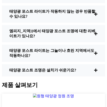
태양광 포스트 라이트가 작동하지 않는 경우 반품할
밝기:
모든 태양광 조명이 똑같이 만들어지
수 있나요?
는 것은 아닙니다. 밤에 걷고 있는 곳을 실제
로 보고 싶다면 루멘을 확인하세요. 보도의
경우 일반적으로 50~100루멘이면 충분합니
엠피지_지역}}에서 태양광 포스트 조명에 대한 리베
다. 차도나 조금 더 안전한 환경을 원한다면
이트가 있나요?
200루멘 이상의 밝은 제품을 선택하면 그늘
진 모퉁이에서 사용하기에 좋습니다.
태양광 포스트 라이트는 그늘이나 흐린 지역에서도
배터리 수명:
조명은 겨울에도 밤새도록 사
작동하나요?
용할 수 있도록 제작되었는지 확인하세요. 저
렴한 조명 중 일부는 특히 낮이 짧고 흐린 날
에는 몇 시간만 지나면 빛이 바래기 시작합니
태양광 포스트 조명은 설치가 쉬운가요?
다.
품질 구축:
스테인리스 스틸이나 튼튼한 플
제품 살펴보기
라스틱을 선택하세요. 제 말을 믿으세요. 저
렴한 물건은 Glendale 날씨에 견디지 못합니
다. 저는 한 시즌을 겨우 버텨낸 세트에서 그
사실을 뼈저리게 깨달았어요.