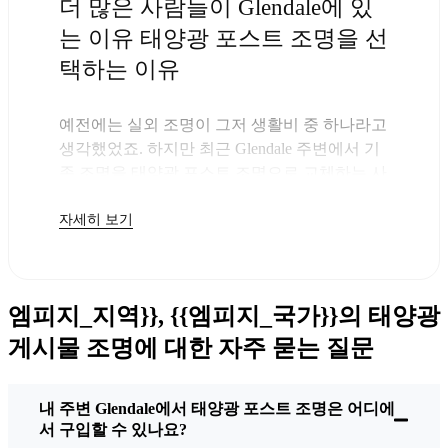
더 많은 사람들이 Glendale에 있
는 이유 태양광 포스트 조명을 선
택하는 이유
예전에는 실외 조명이 그저 생활비 중 하나라고
생각했었죠. 하지만 최근 Glendale 주변에서 기
존 조명을 태양광 포스트 조명으로 교체하는 사
람들이 점점 더 많아지고 있다는 것을 알게 되
자세히 보기
었고, 솔직히 말해서 당연한 일이라고 생각했습
니다. 이 조명을 구입하면 돈만 지불하면 되니
까요. 나머지는 태양이 알아서 해결해 주니 다
음 전기 요금이 조금 덜 부담스러워질 거예요.
엠피지_지역}}, {{엠피지_국가}}의 태양광
하지만 단순히 몇 달러를 절약하는 것만이 능사
는 아닙니다. 이곳에서는 단순하고 효과가 있는
게시물 조명에 대한 자주 묻는 질문
것을 좋아합니다. 태양광 포스트 조명을 설치하
면 끝입니다. 비가 오든, 눈이 오든, 무더운 날에
내 주변 Glendale에서 태양광 포스트 조명은 어디에
도 매일 밤 불이 켜지죠. 저는 몇 차례의 전형적
서 구입할 수 있나요?
인 Glendale 폭풍을 겪었지만 여전히 새것처럼