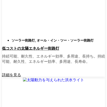
類
庭はそれぞれ違うので、選択肢があるのはい
いことだ。設置がとても簡単なオールインワ
ン・ユニットを選ぶ人もいます。また、広い
スペースにはフラッドライトを、ガレージや
裏門の周りには安心感のある人感センサーラ
ソーラー街路灯
,
オール・イン・ツー・ソーラー街路灯
イトを、という人もいる。装飾的なソーラー
低コストの太陽エネルギー街路灯
ポストライトは、景観を気にしたり、庭にち
ょっとした魅力を加えたい場合に最適だ。ご
持続可能、耐久性、エネルギー効率、多用途、長持ち。持続
近所さんが、深夜の団らんや家族団らんのた
可能、耐久性、エネルギー効率、多用途、長寿命。
めに裏庭のデッキを照らすのに使っているの
を見たこともある。どのようなニーズやスタ
詳細を見る
イルにも合うものがあります。
ソーラーポストライトをオンラインで購入す
る理由