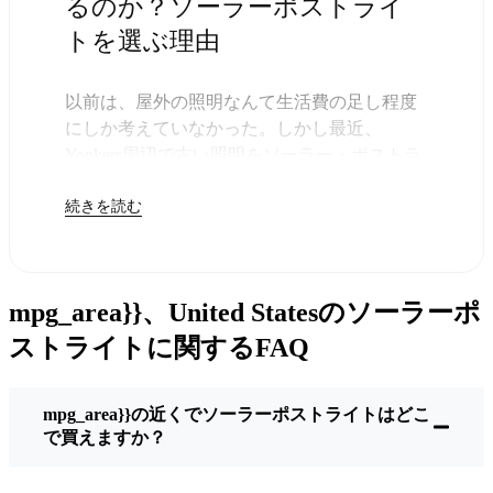
るのか？ソーラーポストライ
トを選ぶ理由
以前は、屋外の照明なんて生活費の足し程度
にしか考えていなかった。しかし最近、
Yonkers周辺で古い照明をソーラー・ポストラ
イトに交換する人が増えていることに気づい
続きを読む
た。正直なところ、これは理にかなってい
る。残りは太陽が引き受けてくれるので、き
っと次の電気代が少し安くなることに気づく
だろう。
mpg_area}}、United Statesのソーラーポ
しかし、それは単に数ドルを節約するためだ
けではない。このあたりでは、シンプルでた
ストライトに関するFAQ
だ機能するものが好きなんだ。このソーラ
ー・ポスト・ライトを設置するだけでいい。
mpg_area}}の近くでソーラーポストライトはどこ
雨が降っていても、雪が降っていても、炎天
で買えますか？
下でも、毎晩点灯する。典型的なYonkersな嵐
を何度か経験したが、まだ新品のように輝い