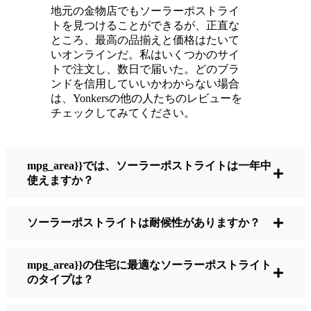
ている。
地元の金物店でもソーラーポストライ
メンテナンスは？ほとんどないよ。時々、ソ
トを見つけることができるが、正直な
ーラーパネルについたホコリや葉っぱを払う
ところ、最高の品揃えと価格はたいて
くらい。配線もいじらないし、電球も変えな
いオンラインだ。私はいくつかのサイ
トで注文し、数日で届いた。どのブラ
い。正直なところ、エネルギーを浪費したり
ンドを信用していいかわからない場合
公害を増やしたりしていないと思うと気分が
は、Yonkersの他の人たちのレビューを
いい。小さな変化ですが、私の家はより安全
チェックしてみてください。
で居心地の良い場所になりました。
mpg_area}}では、ソーラーポストライトは一年中
ソーラーポストライトを買うとき、何を見る
使えますか？
べきか？
ソーラーポストライトは耐候性がありますか？
もしあなたが切り替えを考えているのなら、
友人や近所の人に聞かれたときに私がいつも
mpg_area}}の住宅に最適なソーラーポストライト
話すことはこうだ：
のタイプは？