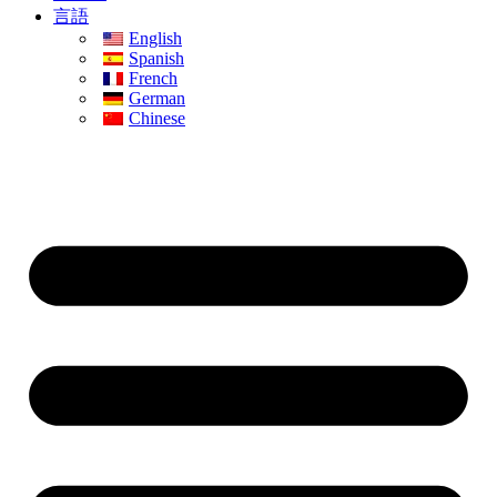
言語
English
Spanish
French
German
Chinese