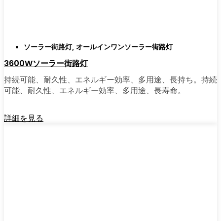
がある。私は友人や家族、そして地元の企業
にも勧めている。その手軽さを知れば、なぜ
もっと早く導入しなかったのか不思議に思う
だろう。そのアップグレードは、それだけで
ソーラー街路灯
,
オールインワンソーラー街路灯
元が取れるし、家の中も外も少し明るく感じ
3600Wソーラー街路灯
られるようになる。
持続可能、耐久性、エネルギー効率、多用途、長持ち。持続
可能、耐久性、エネルギー効率、多用途、長寿命。
🛒 [Shop Now] | [Contact Customer] | 📞 [サービ
スエリア：[mpg_area], [mpg_city]| 📍サービス
詳細を見る
エリア：[mpg_area], [mpg_city］