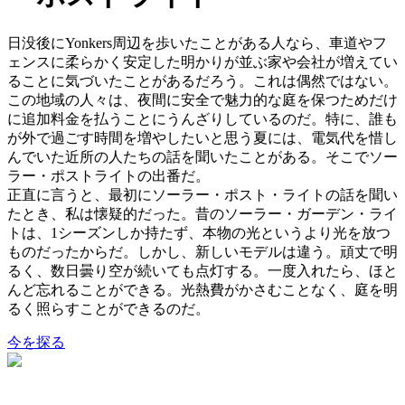
日没後にYonkers周辺を歩いたことがある人なら、車道やフ
ェンスに柔らかく安定した明かりが並ぶ家や会社が増えてい
ることに気づいたことがあるだろう。これは偶然ではない。
この地域の人々は、夜間に安全で魅力的な庭を保つためだけ
に追加料金を払うことにうんざりしているのだ。特に、誰も
が外で過ごす時間を増やしたいと思う夏には、電気代を惜し
んでいた近所の人たちの話を聞いたことがある。そこでソー
ラー・ポストライトの出番だ。
正直に言うと、最初にソーラー・ポスト・ライトの話を聞い
たとき、私は懐疑的だった。昔のソーラー・ガーデン・ライ
トは、1シーズンしか持たず、本物の光というより光を放つ
ものだったからだ。しかし、新しいモデルは違う。頑丈で明
るく、数日曇り空が続いても点灯する。一度入れたら、ほと
んど忘れることができる。光熱費がかさむことなく、庭を明
るく照らすことができるのだ。
今を探る