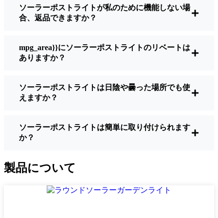
ソーラーポストライトが私のために機能しない場
明るさ：
すべてのソーラーライトが同じよ
合、返品できますか？
うに作られているわけではありません。夜
間に歩いている場所を実際に確認したい場
合は、ルーメンをチェックしよう。歩道な
mpg_area}}にソーラーポストライトのリベートは
ら50～100ルーメンで十分。車道や、もう少
ありますか？
し安全性を高めたい場合は、より明るいも
のを選ぶとよい。
ソーラーポストライトは日陰や曇った場所でも使
バッテリーの寿命：
冬でも一晩中使えるラ
えますか？
イトであることを確認すること。安価なも
のの中には、数時間で色あせ始めるものも
ある。
ソーラーポストライトは簡単に取り付けられます
か？
ビルド・クオリティ：
ステンレス製か頑丈
なプラスチック製を選ぼう。信じてほしい
のは、特価品はYonkers天候に耐えられない
製品について
ということだ。私は、1シーズンをかろうじ
て乗り切ったセットでそのことを痛感し
た。
耐候性：
少なくともIP65等級であることを