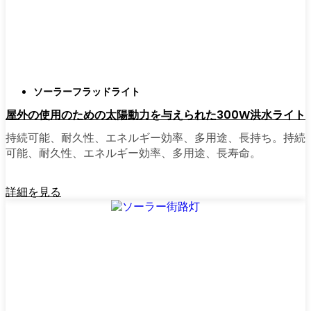
正直に言うと、以前は店から店へと車を走ら
せ、適切な照明を見つけるのに時間をかけす
ぎていた。今はオンラインで注文している。
さまざまなモデルを比較したり、Yonkersの他
ソーラーフラッドライト
の人たちのレビューを読んだりできるし、玄
屋外の使用のための太陽動力を与えられた300W洪水ライト
関まで届けてくれる。たいていの店では、迅
速な配送、簡単な返品、質問があれば実際の
持続可能、耐久性、エネルギー効率、多用途、長持ち。持続
カスタマーサポートが受けられる。さらに、
可能、耐久性、エネルギー効率、多用途、長寿命。
土曜日を無駄にして用事を済ませる必要もな
く、地元のショップよりもオンラインの方が
詳細を見る
お買い得で選択肢が多いのが普通です。
乗り換えの準備はできていますか？
高い電気代にうんざりしていたり、シンプル
で信頼できる方法で敷地を照らしたいなら、
ソーラーポストライトは間違いなく試す価値