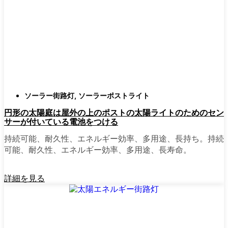
確認すること。つまり、雨や雪、ほこりに
対応できるライトということだ。雹が降っ
ても傷ひとつ付かないものも見たことがあ
る。
スタイル
クラシックなランタンからモダン
でミニマルなものまで、実に多くのデザイ
ンがあります。自分の家の雰囲気に合った
ものを選びましょう。庭のさまざまな場所
ソーラー街路灯
,
ソーラーポストライト
に組み合わせて使う人もいます。
円形の太陽庭は屋外の上のポストの太陽ライトのためのセン
自動センサー：
ほとんどのソーラーポスト
サーが付いている電池をつける
ライトは、夕暮れ時に点灯し、夜明けに消
灯する。モーション・センサーを備えてい
持続可能、耐久性、エネルギー効率、多用途、長持ち。持続
るものもあり、セキュリティを強化するの
可能、耐久性、エネルギー効率、多用途、長寿命。
に便利だ。
詳細を見る
mpg_area}}周辺で見かけるソ
ーラー・ポスト・ライトの種