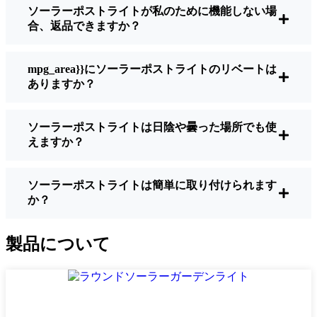
ソーラーポストライトが私のために機能しない場
明るさ：
すべてのソーラーライトが同じよ
合、返品できますか？
うに作られているわけではありません。夜
間に歩いている場所を実際に確認したい場
合は、ルーメンをチェックしよう。歩道な
mpg_area}}にソーラーポストライトのリベートは
ら50～100ルーメンで十分。車道や、もう少
ありますか？
し安全性を高めたい場合は、より明るいも
のを選ぶとよい。
ソーラーポストライトは日陰や曇った場所でも使
バッテリーの寿命：
冬でも一晩中使えるラ
えますか？
イトであることを確認すること。安価なも
のの中には、数時間で色あせ始めるものも
ある。
ソーラーポストライトは簡単に取り付けられます
か？
ビルド・クオリティ：
ステンレス製か頑丈
なプラスチック製を選ぼう。信じてほしい
のは、特価品はTacoma天候に耐えられない
製品について
ということだ。私は、1シーズンをかろうじ
て乗り切ったセットでそのことを痛感し
た。
耐候性：
少なくともIP65等級であることを