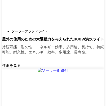
正直に言うと、以前は店から店へと車を走ら
せ、適切な照明を見つけるのに時間をかけす
ぎていた。今はオンラインで注文している。
さまざまなモデルを比較したり、Tacomaの他
ソーラーフラッドライト
の人たちのレビューを読んだりできるし、玄
屋外の使用のための太陽動力を与えられた300W洪水ライト
関まで届けてくれる。たいていの店では、迅
速な配送、簡単な返品、質問があれば実際の
持続可能、耐久性、エネルギー効率、多用途、長持ち。持続
カスタマーサポートが受けられる。さらに、
可能、耐久性、エネルギー効率、多用途、長寿命。
土曜日を無駄にして用事を済ませる必要もな
く、地元のショップよりもオンラインの方が
詳細を見る
お買い得で選択肢が多いのが普通です。
乗り換えの準備はできていますか？
高い電気代にうんざりしていたり、シンプル
で信頼できる方法で敷地を照らしたいなら、
ソーラーポストライトは間違いなく試す価値