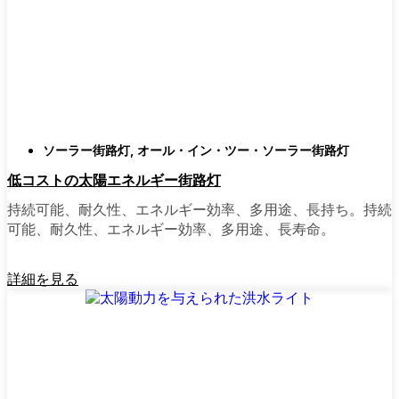
類
庭はそれぞれ違うので、選択肢があるのはい
いことだ。設置がとても簡単なオールインワ
ン・ユニットを選ぶ人もいます。また、広い
スペースにはフラッドライトを、ガレージや
裏門の周りには安心感のある人感センサーラ
ソーラー街路灯
,
オール・イン・ツー・ソーラー街路灯
イトを、という人もいる。装飾的なソーラー
低コストの太陽エネルギー街路灯
ポストライトは、景観を気にしたり、庭にち
ょっとした魅力を加えたい場合に最適だ。ご
持続可能、耐久性、エネルギー効率、多用途、長持ち。持続
近所さんが、深夜の団らんや家族団らんのた
可能、耐久性、エネルギー効率、多用途、長寿命。
めに裏庭のデッキを照らすのに使っているの
を見たこともある。どのようなニーズやスタ
詳細を見る
イルにも合うものがあります。
ソーラーポストライトをオンラインで購入す
る理由