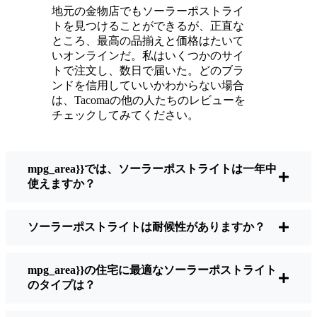
ている。
地元の金物店でもソーラーポストライ
メンテナンスは？ほとんどないよ。時々、ソ
トを見つけることができるが、正直な
ーラーパネルについたホコリや葉っぱを払う
ところ、最高の品揃えと価格はたいて
くらい。配線もいじらないし、電球も変えな
いオンラインだ。私はいくつかのサイ
トで注文し、数日で届いた。どのブラ
い。正直なところ、エネルギーを浪費したり
ンドを信用していいかわからない場合
公害を増やしたりしていないと思うと気分が
は、Tacomaの他の人たちのレビューを
いい。小さな変化ですが、私の家はより安全
チェックしてみてください。
で居心地の良い場所になりました。
mpg_area}}では、ソーラーポストライトは一年中
ソーラーポストライトを買うとき、何を見る
使えますか？
べきか？
ソーラーポストライトは耐候性がありますか？
もしあなたが切り替えを考えているのなら、
友人や近所の人に聞かれたときに私がいつも
mpg_area}}の住宅に最適なソーラーポストライト
話すことはこうだ：
のタイプは？