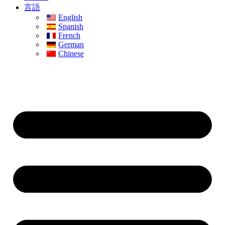
言語
English
Spanish
French
German
Chinese