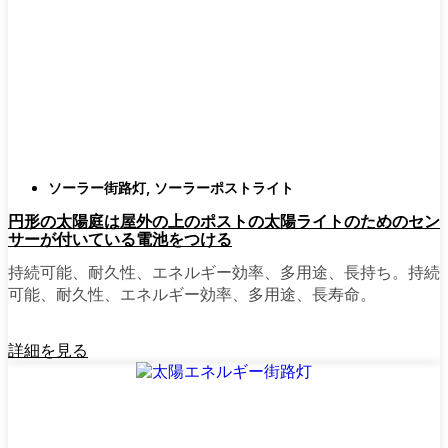
確認すること。つまり、雨や雪、ほこりに
対応できるライトということだ。雹が降っ
ても傷ひとつ付かないものも見たことがあ
る。
スタイル
クラシックなランタンからモダン
でミニマルなものまで、実に多くのデザイ
ンがあります。自分の家の雰囲気に合った
ものを選びましょう。庭のさまざまな場所
ソーラー街路灯
,
ソーラーポストライト
に組み合わせて使う人もいます。
円形の太陽庭は屋外の上のポストの太陽ライトのためのセン
自動センサー：
ほとんどのソーラーポスト
サーが付いている電池をつける
ライトは、夕暮れ時に点灯し、夜明けに消
灯する。モーション・センサーを備えてい
持続可能、耐久性、エネルギー効率、多用途、長持ち。持続
るものもあり、セキュリティを強化するの
可能、耐久性、エネルギー効率、多用途、長寿命。
に便利だ。
詳細を見る
mpg_area}}周辺で見かけるソ
ーラー・ポスト・ライトの種