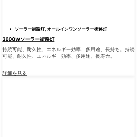
がある。私は友人や家族、そして地元の企業
にも勧めている。その手軽さを知れば、なぜ
もっと早く導入しなかったのか不思議に思う
だろう。そのアップグレードは、それだけで
ソーラー街路灯
,
オールインワンソーラー街路灯
元が取れるし、家の中も外も少し明るく感じ
3600Wソーラー街路灯
られるようになる。
持続可能、耐久性、エネルギー効率、多用途、長持ち。持続
可能、耐久性、エネルギー効率、多用途、長寿命。
🛒 [Shop Now] | [Contact Customer] | 📞 [サービ
スエリア：[mpg_area], [mpg_city]| 📍サービス
詳細を見る
エリア：[mpg_area], [mpg_city］