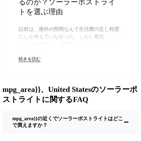
るのか？ソーラーポストライ
トを選ぶ理由
以前は、屋外の照明なんて生活費の足し程度
にしか考えていなかった。しかし最近、
Tacoma周辺で古い照明をソーラー・ポストラ
イトに交換する人が増えていることに気づい
続きを読む
た。正直なところ、これは理にかなってい
る。残りは太陽が引き受けてくれるので、き
っと次の電気代が少し安くなることに気づく
だろう。
mpg_area}}、United Statesのソーラーポ
しかし、それは単に数ドルを節約するためだ
けではない。このあたりでは、シンプルでた
ストライトに関するFAQ
だ機能するものが好きなんだ。このソーラ
ー・ポスト・ライトを設置するだけでいい。
mpg_area}}の近くでソーラーポストライトはどこ
雨が降っていても、雪が降っていても、炎天
で買えますか？
下でも、毎晩点灯する。典型的なTacomaな嵐
を何度か経験したが、まだ新品のように輝い