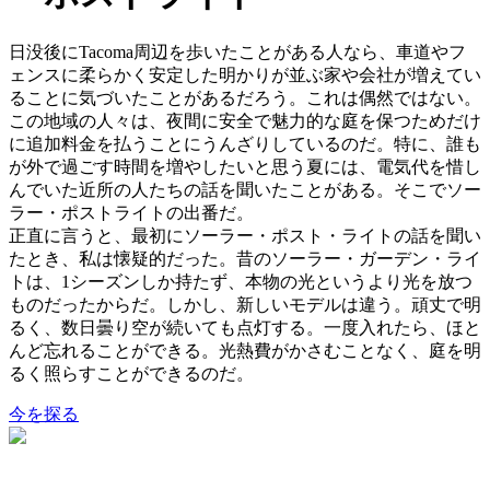
日没後にTacoma周辺を歩いたことがある人なら、車道やフ
ェンスに柔らかく安定した明かりが並ぶ家や会社が増えてい
ることに気づいたことがあるだろう。これは偶然ではない。
この地域の人々は、夜間に安全で魅力的な庭を保つためだけ
に追加料金を払うことにうんざりしているのだ。特に、誰も
が外で過ごす時間を増やしたいと思う夏には、電気代を惜し
んでいた近所の人たちの話を聞いたことがある。そこでソー
ラー・ポストライトの出番だ。
正直に言うと、最初にソーラー・ポスト・ライトの話を聞い
たとき、私は懐疑的だった。昔のソーラー・ガーデン・ライ
トは、1シーズンしか持たず、本物の光というより光を放つ
ものだったからだ。しかし、新しいモデルは違う。頑丈で明
るく、数日曇り空が続いても点灯する。一度入れたら、ほと
んど忘れることができる。光熱費がかさむことなく、庭を明
るく照らすことができるのだ。
今を探る