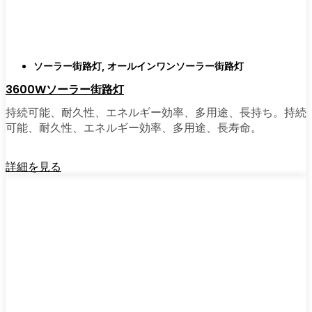
がある。私は友人や家族、そして地元の企業
にも勧めている。その手軽さを知れば、なぜ
もっと早く導入しなかったのか不思議に思う
だろう。そのアップグレードは、それだけで
ソーラー街路灯
,
オールインワンソーラー街路灯
元が取れるし、家の中も外も少し明るく感じ
3600Wソーラー街路灯
られるようになる。
持続可能、耐久性、エネルギー効率、多用途、長持ち。持続
可能、耐久性、エネルギー効率、多用途、長寿命。
🛒 [Shop Now] | [Contact Customer] | 📞 [サービ
スエリア：[mpg_area], [mpg_city]| 📍サービス
詳細を見る
エリア：[mpg_area], [mpg_city］