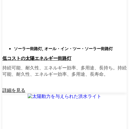
類
庭はそれぞれ違うので、選択肢があるのはい
いことだ。設置がとても簡単なオールインワ
ン・ユニットを選ぶ人もいます。また、広い
スペースにはフラッドライトを、ガレージや
裏門の周りには安心感のある人感センサーラ
ソーラー街路灯
,
オール・イン・ツー・ソーラー街路灯
イトを、という人もいる。装飾的なソーラー
低コストの太陽エネルギー街路灯
ポストライトは、景観を気にしたり、庭にち
ょっとした魅力を加えたい場合に最適だ。ご
持続可能、耐久性、エネルギー効率、多用途、長持ち。持続
近所さんが、深夜の団らんや家族団らんのた
可能、耐久性、エネルギー効率、多用途、長寿命。
めに裏庭のデッキを照らすのに使っているの
を見たこともある。どのようなニーズやスタ
詳細を見る
イルにも合うものがあります。
ソーラーポストライトをオンラインで購入す
る理由