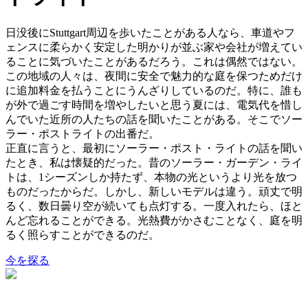
日没後にStuttgart周辺を歩いたことがある人なら、車道やフ
ェンスに柔らかく安定した明かりが並ぶ家や会社が増えてい
ることに気づいたことがあるだろう。これは偶然ではない。
この地域の人々は、夜間に安全で魅力的な庭を保つためだけ
に追加料金を払うことにうんざりしているのだ。特に、誰も
が外で過ごす時間を増やしたいと思う夏には、電気代を惜し
んでいた近所の人たちの話を聞いたことがある。そこでソー
ラー・ポストライトの出番だ。
正直に言うと、最初にソーラー・ポスト・ライトの話を聞い
たとき、私は懐疑的だった。昔のソーラー・ガーデン・ライ
トは、1シーズンしか持たず、本物の光というより光を放つ
ものだったからだ。しかし、新しいモデルは違う。頑丈で明
るく、数日曇り空が続いても点灯する。一度入れたら、ほと
んど忘れることができる。光熱費がかさむことなく、庭を明
るく照らすことができるのだ。
今を探る