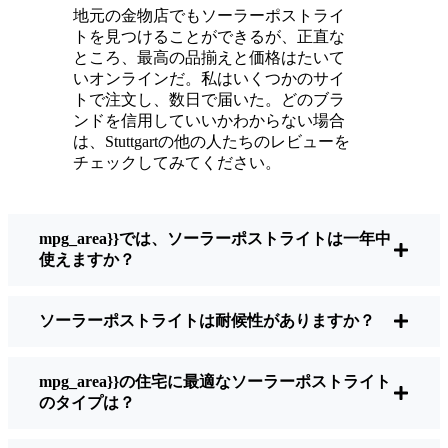
ている。
地元の金物店でもソーラーポストライ
メンテナンスは？ほとんどないよ。時々、ソ
トを見つけることができるが、正直な
ーラーパネルについたホコリや葉っぱを払う
ところ、最高の品揃えと価格はたいて
くらい。配線もいじらないし、電球も変えな
いオンラインだ。私はいくつかのサイ
トで注文し、数日で届いた。どのブラ
い。正直なところ、エネルギーを浪費したり
ンドを信用していいかわからない場合
公害を増やしたりしていないと思うと気分が
は、Stuttgartの他の人たちのレビューを
いい。小さな変化ですが、私の家はより安全
チェックしてみてください。
で居心地の良い場所になりました。
mpg_area}}では、ソーラーポストライトは一年中
ソーラーポストライトを買うとき、何を見る
使えますか？
べきか？
ソーラーポストライトは耐候性がありますか？
もしあなたが切り替えを考えているのなら、
友人や近所の人に聞かれたときに私がいつも
mpg_area}}の住宅に最適なソーラーポストライト
話すことはこうだ：
のタイプは？