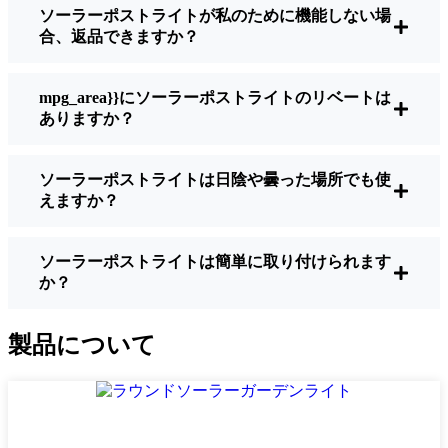
ソーラーポストライトが私のために機能しない場
明るさ：
すべてのソーラーライトが同じよ
合、返品できますか？
うに作られているわけではありません。夜
間に歩いている場所を実際に確認したい場
合は、ルーメンをチェックしよう。歩道な
mpg_area}}にソーラーポストライトのリベートは
ら50～100ルーメンで十分。車道や、もう少
ありますか？
し安全性を高めたい場合は、より明るいも
のを選ぶとよい。
ソーラーポストライトは日陰や曇った場所でも使
バッテリーの寿命：
冬でも一晩中使えるラ
えますか？
イトであることを確認すること。安価なも
のの中には、数時間で色あせ始めるものも
ある。
ソーラーポストライトは簡単に取り付けられます
か？
ビルド・クオリティ：
ステンレス製か頑丈
なプラスチック製を選ぼう。信じてほしい
のは、特価品はStuttgart天候に耐えられない
製品について
ということだ。私は、1シーズンをかろうじ
て乗り切ったセットでそのことを痛感し
た。
耐候性：
少なくともIP65等級であることを