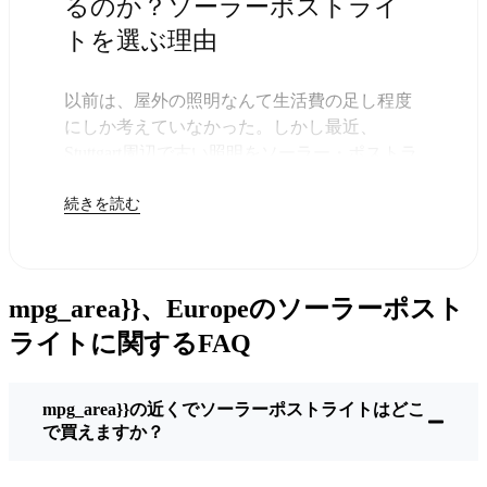
るのか？ソーラーポストライ
トを選ぶ理由
以前は、屋外の照明なんて生活費の足し程度
にしか考えていなかった。しかし最近、
Stuttgart周辺で古い照明をソーラー・ポストラ
イトに交換する人が増えていることに気づい
続きを読む
た。正直なところ、これは理にかなってい
る。残りは太陽が引き受けてくれるので、き
っと次の電気代が少し安くなることに気づく
だろう。
mpg_area}}、Europeのソーラーポスト
しかし、それは単に数ドルを節約するためだ
けではない。このあたりでは、シンプルでた
ライトに関するFAQ
だ機能するものが好きなんだ。このソーラ
ー・ポスト・ライトを設置するだけでいい。
mpg_area}}の近くでソーラーポストライトはどこ
雨が降っていても、雪が降っていても、炎天
で買えますか？
下でも、毎晩点灯する。典型的なStuttgartな嵐
を何度か経験したが、まだ新品のように輝い