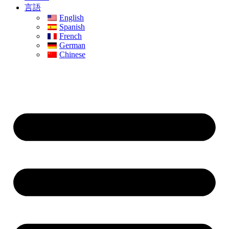
言語
English
Spanish
French
German
Chinese