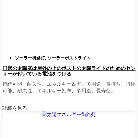
確認すること。つまり、雨や雪、ほこりに
対応できるライトということだ。雹が降っ
ても傷ひとつ付かないものも見たことがあ
る。
スタイル
クラシックなランタンからモダン
でミニマルなものまで、実に多くのデザイ
ンがあります。自分の家の雰囲気に合った
ものを選びましょう。庭のさまざまな場所
ソーラー街路灯
,
ソーラーポストライト
に組み合わせて使う人もいます。
円形の太陽庭は屋外の上のポストの太陽ライトのためのセン
自動センサー：
ほとんどのソーラーポスト
サーが付いている電池をつける
ライトは、夕暮れ時に点灯し、夜明けに消
灯する。モーション・センサーを備えてい
持続可能、耐久性、エネルギー効率、多用途、長持ち。持続
るものもあり、セキュリティを強化するの
可能、耐久性、エネルギー効率、多用途、長寿命。
に便利だ。
詳細を見る
mpg_area}}周辺で見かけるソ
ーラー・ポスト・ライトの種