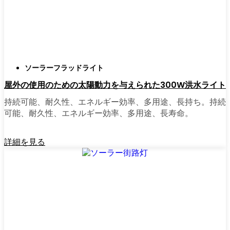
正直に言うと、以前は店から店へと車を走ら
せ、適切な照明を見つけるのに時間をかけす
ぎていた。今はオンラインで注文している。
さまざまなモデルを比較したり、Stuttgartの他
ソーラーフラッドライト
の人たちのレビューを読んだりできるし、玄
屋外の使用のための太陽動力を与えられた300W洪水ライト
関まで届けてくれる。たいていの店では、迅
速な配送、簡単な返品、質問があれば実際の
持続可能、耐久性、エネルギー効率、多用途、長持ち。持続
カスタマーサポートが受けられる。さらに、
可能、耐久性、エネルギー効率、多用途、長寿命。
土曜日を無駄にして用事を済ませる必要もな
く、地元のショップよりもオンラインの方が
詳細を見る
お買い得で選択肢が多いのが普通です。
乗り換えの準備はできていますか？
高い電気代にうんざりしていたり、シンプル
で信頼できる方法で敷地を照らしたいなら、
ソーラーポストライトは間違いなく試す価値