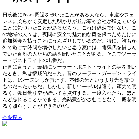
日没後にPeoria周辺を歩いたことがある人なら、車道やフェ
ンスに柔らかく安定した明かりが並ぶ家や会社が増えている
ことに気づいたことがあるだろう。これは偶然ではない。こ
の地域の人々は、夜間に安全で魅力的な庭を保つためだけに
追加料金を払うことにうんざりしているのだ。特に、誰もが
外で過ごす時間を増やしたいと思う夏には、電気代を惜しん
でいた近所の人たちの話を聞いたことがある。そこでソーラ
ー・ポストライトの出番だ。
正直に言うと、最初にソーラー・ポスト・ライトの話を聞い
たとき、私は懐疑的だった。昔のソーラー・ガーデン・ライ
トは、1シーズンしか持たず、本物の光というより光を放つ
ものだったからだ。しかし、新しいモデルは違う。頑丈で明
るく、数日曇り空が続いても点灯する。一度入れたら、ほと
んど忘れることができる。光熱費がかさむことなく、庭を明
るく照らすことができるのだ。
今を探る