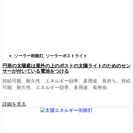
ても傷ひとつ付かないものも見たことがあ
る。
スタイル
クラシックなランタンからモダン
でミニマルなものまで、実に多くのデザイ
ンがあります。自分の家の雰囲気に合った
ものを選びましょう。庭のさまざまな場所
に組み合わせて使う人もいます。
自動センサー：
ほとんどのソーラーポスト
ソーラー街路灯
,
ソーラーポストライト
ライトは、夕暮れ時に点灯し、夜明けに消
円形の太陽庭は屋外の上のポストの太陽ライトのためのセン
灯する。モーション・センサーを備えてい
サーが付いている電池をつける
るものもあり、セキュリティを強化するの
に便利だ。
持続可能、耐久性、エネルギー効率、多用途、長持ち。持続
可能、耐久性、エネルギー効率、多用途、長寿命。
mpg_area}}周辺で見かけるソ
詳細を見る
ーラー・ポスト・ライトの種
類