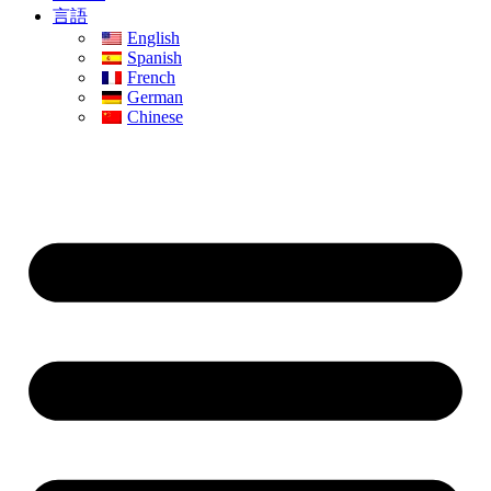
言語
English
Spanish
French
German
Chinese