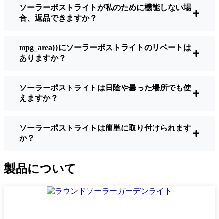
ソーラーポストライトが私のために機能しない場
うに作られているわけではありません。夜
合、返品できますか？
間に歩いている場所を実際に確認したい場
合は、ルーメンをチェックしよう。歩道な
ら50～100ルーメンで十分。車道や、もう少
mpg_area}}にソーラーポストライトのリベートは
し安全性を高めたい場合は、より明るいも
ありますか？
のを選ぶとよい。
バッテリーの寿命：
冬でも一晩中使えるラ
ソーラーポストライトは日陰や曇った場所でも使
イトであることを確認すること。安価なも
えますか？
のの中には、数時間で色あせ始めるものも
ある。
ビルド・クオリティ：
ステンレス製か頑丈
ソーラーポストライトは簡単に取り付けられます
か？
なプラスチック製を選ぼう。信じてほしい
のは、特価品はPeoria天候に耐えられないと
いうことだ。私は、1シーズンをかろうじて
製品について
乗り切ったセットでそのことを痛感した。
耐候性：
少なくともIP65等級であることを
確認すること。つまり、雨や雪、ほこりに
対応できるライトということだ。雹が降っ