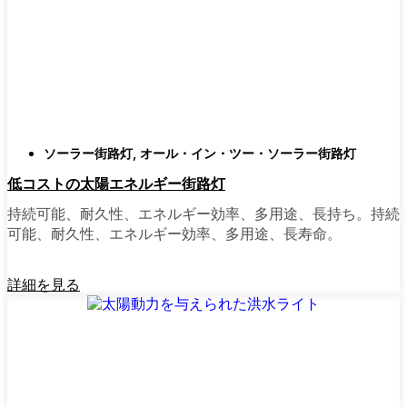
庭はそれぞれ違うので、選択肢があるのはい
いことだ。設置がとても簡単なオールインワ
ン・ユニットを選ぶ人もいます。また、広い
スペースにはフラッドライトを、ガレージや
裏門の周りには安心感のある人感センサーラ
イトを、という人もいる。装飾的なソーラー
ポストライトは、景観を気にしたり、庭にち
ソーラー街路灯
,
オール・イン・ツー・ソーラー街路灯
ょっとした魅力を加えたい場合に最適だ。ご
低コストの太陽エネルギー街路灯
近所さんが、深夜の団らんや家族団らんのた
めに裏庭のデッキを照らすのに使っているの
持続可能、耐久性、エネルギー効率、多用途、長持ち。持続
を見たこともある。どのようなニーズやスタ
可能、耐久性、エネルギー効率、多用途、長寿命。
イルにも合うものがあります。
詳細を見る
ソーラーポストライトをオンラインで購入す
る理由
正直に言うと、以前は店から店へと車を走ら