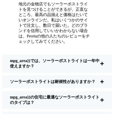
メンテナンスは？ほとんどないよ。時々、ソ
地元の金物店でもソーラーポストライ
ーラーパネルについたホコリや葉っぱを払う
トを見つけることができるが、正直な
くらい。配線もいじらないし、電球も変えな
ところ、最高の品揃えと価格はたいて
い。正直なところ、エネルギーを浪費したり
いオンラインだ。私はいくつかのサイ
トで注文し、数日で届いた。どのブラ
公害を増やしたりしていないと思うと気分が
ンドを信用していいかわからない場合
いい。小さな変化ですが、私の家はより安全
は、Peoriaの他の人たちのレビューをチ
で居心地の良い場所になりました。
ェックしてみてください。
ソーラーポストライトを買うとき、何を見る
mpg_area}}では、ソーラーポストライトは一年中
べきか？
使えますか？
ソーラーポストライトは耐候性がありますか？
もしあなたが切り替えを考えているのなら、
友人や近所の人に聞かれたときに私がいつも
話すことはこうだ：
mpg_area}}の住宅に最適なソーラーポストライト
のタイプは？
明るさ：
すべてのソーラーライトが同じよ