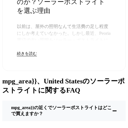
のか？ソーラーポストライト
を選ぶ理由
以前は、屋外の照明なんて生活費の足し程度
にしか考えていなかった。しかし最近、Peoria
周辺で古い照明をソーラー・ポストライトに
交換する人が増えていることに気づいた。正
続きを読む
直なところ、これは理にかなっている。残り
は太陽が引き受けてくれるので、きっと次の
電気代が少し安くなることに気づくだろう。
しかし、それは単に数ドルを節約するためだ
mpg_area}}、United Statesのソーラーポ
けではない。このあたりでは、シンプルでた
だ機能するものが好きなんだ。このソーラ
ストライトに関するFAQ
ー・ポスト・ライトを設置するだけでいい。
雨が降っていても、雪が降っていても、炎天
mpg_area}}の近くでソーラーポストライトはどこ
下でも、毎晩点灯する。典型的なPeoriaな嵐を
で買えますか？
何度か経験したが、まだ新品のように輝いて
いる。