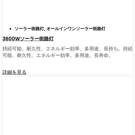
もっと早く導入しなかったのか不思議に思う
だろう。そのアップグレードは、それだけで
元が取れるし、家の中も外も少し明るく感じ
られるようになる。
ソーラー街路灯
,
オールインワンソーラー街路灯
3600Wソーラー街路灯
🛒 [Shop Now] | [Contact Customer] | 📞 [サービ
持続可能、耐久性、エネルギー効率、多用途、長持ち。持続
スエリア：[mpg_area], [mpg_city]| 📍サービス
可能、耐久性、エネルギー効率、多用途、長寿命。
エリア：[mpg_area], [mpg_city］
詳細を見る