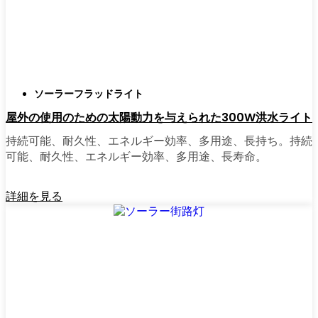
せ、適切な照明を見つけるのに時間をかけす
ぎていた。今はオンラインで注文している。
さまざまなモデルを比較したり、Peoriaの他の
人たちのレビューを読んだりできるし、玄関
まで届けてくれる。たいていの店では、迅速
ソーラーフラッドライト
な配送、簡単な返品、質問があれば実際のカ
屋外の使用のための太陽動力を与えられた300W洪水ライト
スタマーサポートが受けられる。さらに、土
曜日を無駄にして用事を済ませる必要もな
持続可能、耐久性、エネルギー効率、多用途、長持ち。持続
く、地元のショップよりもオンラインの方が
可能、耐久性、エネルギー効率、多用途、長寿命。
お買い得で選択肢が多いのが普通です。
詳細を見る
乗り換えの準備はできていますか？
高い電気代にうんざりしていたり、シンプル
で信頼できる方法で敷地を照らしたいなら、
ソーラーポストライトは間違いなく試す価値
がある。私は友人や家族、そして地元の企業
にも勧めている。その手軽さを知れば、なぜ