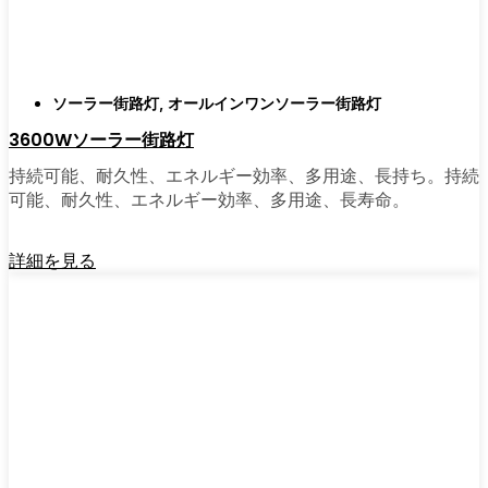
ソーラーポストライトは間違いなく試す価値
がある。私は友人や家族、そして地元の企業
にも勧めている。その手軽さを知れば、なぜ
もっと早く導入しなかったのか不思議に思う
ソーラー街路灯
,
オールインワンソーラー街路灯
だろう。そのアップグレードは、それだけで
3600Wソーラー街路灯
元が取れるし、家の中も外も少し明るく感じ
られるようになる。
持続可能、耐久性、エネルギー効率、多用途、長持ち。持続
可能、耐久性、エネルギー効率、多用途、長寿命。
🛒 [Shop Now] | [Contact Customer] | 📞 [サービ
詳細を見る
スエリア：[mpg_area], [mpg_city]| 📍サービス
エリア：[mpg_area], [mpg_city］