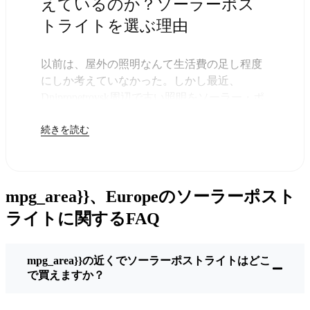
えているのか？ソーラーポス
トライトを選ぶ理由
以前は、屋外の照明なんて生活費の足し程度
にしか考えていなかった。しかし最近、
Dnipropetrovsk周辺で古い照明をソーラー・ポ
ストライトに交換する人が増えていることに
続きを読む
気づいた。正直なところ、これは理にかなっ
ている。残りは太陽が引き受けてくれるの
で、きっと次の電気代が少し安くなることに
気づくだろう。
mpg_area}}、Europeのソーラーポスト
しかし、それは単に数ドルを節約するためだ
けではない。このあたりでは、シンプルでた
ライトに関するFAQ
だ機能するものが好きなんだ。このソーラ
ー・ポスト・ライトを設置するだけでいい。
mpg_area}}の近くでソーラーポストライトはどこ
雨が降っていても、雪が降っていても、炎天
で買えますか？
下でも、毎晩点灯する。典型的な
Dnipropetrovskな嵐を何度か経験したが、まだ