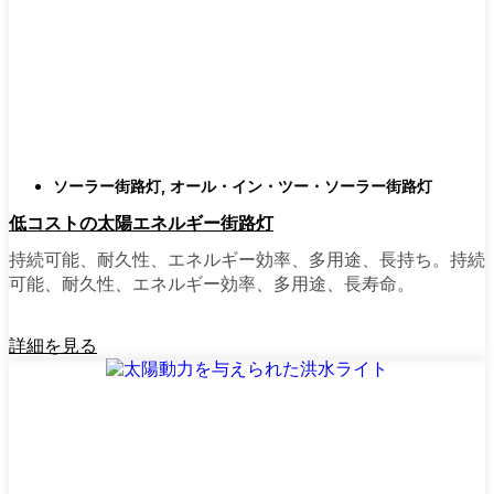
類
庭はそれぞれ違うので、選択肢があるのはい
いことだ。設置がとても簡単なオールインワ
ン・ユニットを選ぶ人もいます。また、広い
スペースにはフラッドライトを、ガレージや
裏門の周りには安心感のある人感センサーラ
ソーラー街路灯
,
オール・イン・ツー・ソーラー街路灯
イトを、という人もいる。装飾的なソーラー
低コストの太陽エネルギー街路灯
ポストライトは、景観を気にしたり、庭にち
ょっとした魅力を加えたい場合に最適だ。ご
持続可能、耐久性、エネルギー効率、多用途、長持ち。持続
近所さんが、深夜の団らんや家族団らんのた
可能、耐久性、エネルギー効率、多用途、長寿命。
めに裏庭のデッキを照らすのに使っているの
を見たこともある。どのようなニーズやスタ
詳細を見る
イルにも合うものがあります。
ソーラーポストライトをオンラインで購入す
る理由