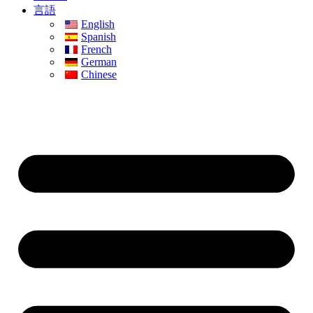
言語
English
Spanish
French
German
Chinese