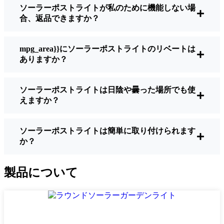
ソーラーポストライトが私のために機能しない場
明るさ：
すべてのソーラーライトが同じよ
合、返品できますか？
うに作られているわけではありません。夜
間に歩いている場所を実際に確認したい場
合は、ルーメンをチェックしよう。歩道な
mpg_area}}にソーラーポストライトのリベートは
ら50～100ルーメンで十分。車道や、もう少
ありますか？
し安全性を高めたい場合は、より明るいも
のを選ぶとよい。
ソーラーポストライトは日陰や曇った場所でも使
バッテリーの寿命：
冬でも一晩中使えるラ
えますか？
イトであることを確認すること。安価なも
のの中には、数時間で色あせ始めるものも
ある。
ソーラーポストライトは簡単に取り付けられます
か？
ビルド・クオリティ：
ステンレス製か頑丈
なプラスチック製を選ぼう。信じてほしい
のは、特価品はDnipropetrovsk天候に耐えら
製品について
れないということだ。私は、1シーズンをか
ろうじて乗り切ったセットでそのことを痛
感した。
耐候性：
少なくともIP65等級であることを