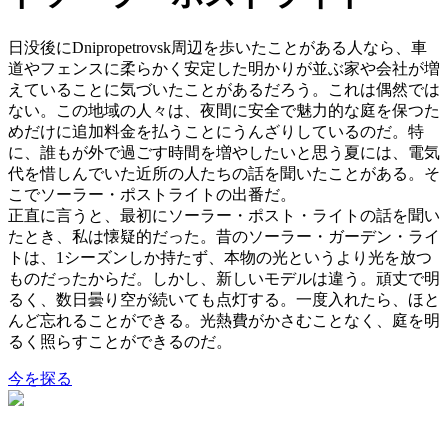
日没後にDnipropetrovsk周辺を歩いたことがある人なら、車
道やフェンスに柔らかく安定した明かりが並ぶ家や会社が増
えていることに気づいたことがあるだろう。これは偶然では
ない。この地域の人々は、夜間に安全で魅力的な庭を保つた
めだけに追加料金を払うことにうんざりしているのだ。特
に、誰もが外で過ごす時間を増やしたいと思う夏には、電気
代を惜しんでいた近所の人たちの話を聞いたことがある。そ
こでソーラー・ポストライトの出番だ。
正直に言うと、最初にソーラー・ポスト・ライトの話を聞い
たとき、私は懐疑的だった。昔のソーラー・ガーデン・ライ
トは、1シーズンしか持たず、本物の光というより光を放つ
ものだったからだ。しかし、新しいモデルは違う。頑丈で明
るく、数日曇り空が続いても点灯する。一度入れたら、ほと
んど忘れることができる。光熱費がかさむことなく、庭を明
るく照らすことができるのだ。
今を探る