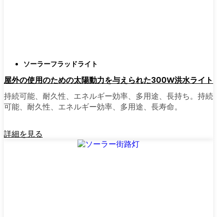
正直に言うと、以前は店から店へと車を走ら
せ、適切な照明を見つけるのに時間をかけす
ぎていた。今はオンラインで注文している。
さまざまなモデルを比較したり、
ソーラーフラッドライト
Dnipropetrovskの他の人たちのレビューを読ん
屋外の使用のための太陽動力を与えられた300W洪水ライト
だりできるし、玄関まで届けてくれる。たい
ていの店では、迅速な配送、簡単な返品、質
持続可能、耐久性、エネルギー効率、多用途、長持ち。持続
問があれば実際のカスタマーサポートが受け
可能、耐久性、エネルギー効率、多用途、長寿命。
られる。さらに、土曜日を無駄にして用事を
済ませる必要もなく、地元のショップよりも
詳細を見る
オンラインの方がお買い得で選択肢が多いの
が普通です。
乗り換えの準備はできていますか？
高い電気代にうんざりしていたり、シンプル
で信頼できる方法で敷地を照らしたいなら、