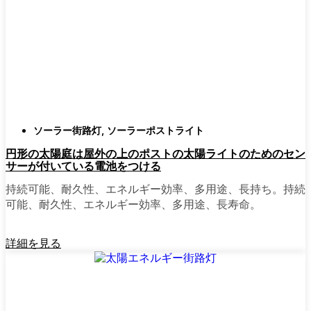
確認すること。つまり、雨や雪、ほこりに
対応できるライトということだ。雹が降っ
ても傷ひとつ付かないものも見たことがあ
る。
スタイル
クラシックなランタンからモダン
でミニマルなものまで、実に多くのデザイ
ンがあります。自分の家の雰囲気に合った
ものを選びましょう。庭のさまざまな場所
ソーラー街路灯
,
ソーラーポストライト
に組み合わせて使う人もいます。
円形の太陽庭は屋外の上のポストの太陽ライトのためのセン
自動センサー：
ほとんどのソーラーポスト
サーが付いている電池をつける
ライトは、夕暮れ時に点灯し、夜明けに消
灯する。モーション・センサーを備えてい
持続可能、耐久性、エネルギー効率、多用途、長持ち。持続
るものもあり、セキュリティを強化するの
可能、耐久性、エネルギー効率、多用途、長寿命。
に便利だ。
詳細を見る
mpg_area}}周辺で見かけるソ
ーラー・ポスト・ライトの種