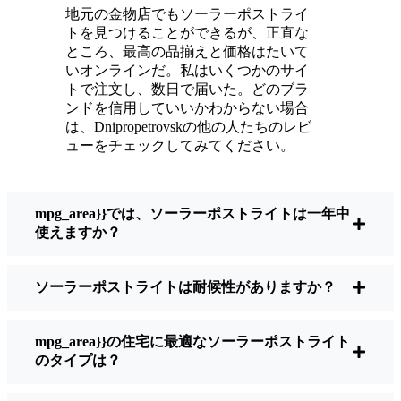
新品のように輝いている。
地元の金物店でもソーラーポストライ
メンテナンスは？ほとんどないよ。時々、ソ
トを見つけることができるが、正直な
ーラーパネルについたホコリや葉っぱを払う
ところ、最高の品揃えと価格はたいて
くらい。配線もいじらないし、電球も変えな
いオンラインだ。私はいくつかのサイ
トで注文し、数日で届いた。どのブラ
い。正直なところ、エネルギーを浪費したり
ンドを信用していいかわからない場合
公害を増やしたりしていないと思うと気分が
は、Dnipropetrovskの他の人たちのレビ
いい。小さな変化ですが、私の家はより安全
ューをチェックしてみてください。
で居心地の良い場所になりました。
mpg_area}}では、ソーラーポストライトは一年中
ソーラーポストライトを買うとき、何を見る
使えますか？
べきか？
ソーラーポストライトは耐候性がありますか？
もしあなたが切り替えを考えているのなら、
友人や近所の人に聞かれたときに私がいつも
mpg_area}}の住宅に最適なソーラーポストライト
話すことはこうだ：
のタイプは？