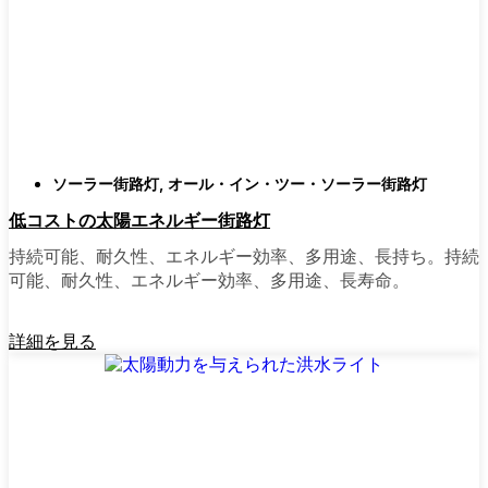
類
庭はそれぞれ違うので、選択肢があるのはい
いことだ。設置がとても簡単なオールインワ
ン・ユニットを選ぶ人もいます。また、広い
スペースにはフラッドライトを、ガレージや
裏門の周りには安心感のある人感センサーラ
ソーラー街路灯
,
オール・イン・ツー・ソーラー街路灯
イトを、という人もいる。装飾的なソーラー
低コストの太陽エネルギー街路灯
ポストライトは、景観を気にしたり、庭にち
ょっとした魅力を加えたい場合に最適だ。ご
持続可能、耐久性、エネルギー効率、多用途、長持ち。持続
近所さんが、深夜の団らんや家族団らんのた
可能、耐久性、エネルギー効率、多用途、長寿命。
めに裏庭のデッキを照らすのに使っているの
を見たこともある。どのようなニーズやスタ
詳細を見る
イルにも合うものがあります。
ソーラーポストライトをオンラインで購入す
る理由