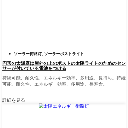
確認すること。つまり、雨や雪、ほこりに
対応できるライトということだ。雹が降っ
ても傷ひとつ付かないものも見たことがあ
る。
スタイル
クラシックなランタンからモダン
でミニマルなものまで、実に多くのデザイ
ンがあります。自分の家の雰囲気に合った
ものを選びましょう。庭のさまざまな場所
ソーラー街路灯
,
ソーラーポストライト
に組み合わせて使う人もいます。
円形の太陽庭は屋外の上のポストの太陽ライトのためのセン
自動センサー：
ほとんどのソーラーポスト
サーが付いている電池をつける
ライトは、夕暮れ時に点灯し、夜明けに消
灯する。モーション・センサーを備えてい
持続可能、耐久性、エネルギー効率、多用途、長持ち。持続
るものもあり、セキュリティを強化するの
可能、耐久性、エネルギー効率、多用途、長寿命。
に便利だ。
詳細を見る
mpg_area}}周辺で見かけるソ
ーラー・ポスト・ライトの種