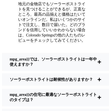
ように輝いている。
地元の金物店でもソーラーポストライ
メンテナンスは？ほとんどないよ。時々、ソ
トを見つけることができるが、正直な
ーラーパネルについたホコリや葉っぱを払う
ところ、最高の品揃えと価格はたいて
くらい。配線もいじらないし、電球も変えな
いオンラインだ。私はいくつかのサイ
トで注文し、数日で届いた。どのブラ
い。正直なところ、エネルギーを浪費したり
ンドを信用していいかわからない場合
公害を増やしたりしていないと思うと気分が
は、Colorado Springsの他の人たちのレ
いい。小さな変化ですが、私の家はより安全
ビューをチェックしてみてください。
で居心地の良い場所になりました。
mpg_area}}では、ソーラーポストライトは一年中
ソーラーポストライトを買うとき、何を見る
使えますか？
べきか？
ソーラーポストライトは耐候性がありますか？
もしあなたが切り替えを考えているのなら、
友人や近所の人に聞かれたときに私がいつも
mpg_area}}の住宅に最適なソーラーポストライト
話すことはこうだ：
のタイプは？