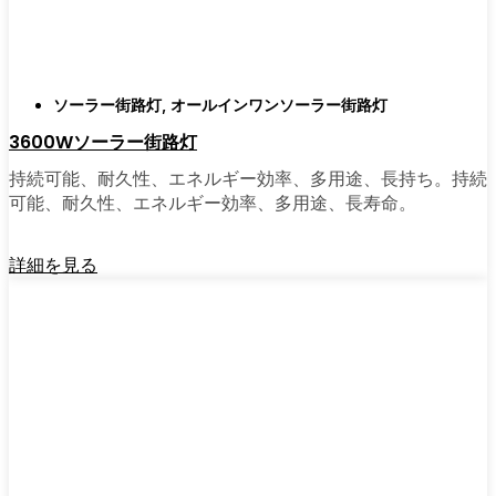
ソーラーポストライトは間違いなく試す価値
がある。私は友人や家族、そして地元の企業
にも勧めている。その手軽さを知れば、なぜ
もっと早く導入しなかったのか不思議に思う
ソーラー街路灯
,
オールインワンソーラー街路灯
だろう。そのアップグレードは、それだけで
3600Wソーラー街路灯
元が取れるし、家の中も外も少し明るく感じ
られるようになる。
持続可能、耐久性、エネルギー効率、多用途、長持ち。持続
可能、耐久性、エネルギー効率、多用途、長寿命。
🛒 [Shop Now] | [Contact Customer] | 📞 [サービ
詳細を見る
スエリア：[mpg_area], [mpg_city]| 📍サービス
エリア：[mpg_area], [mpg_city］