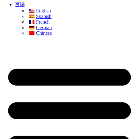
言語
English
Spanish
French
German
Chinese