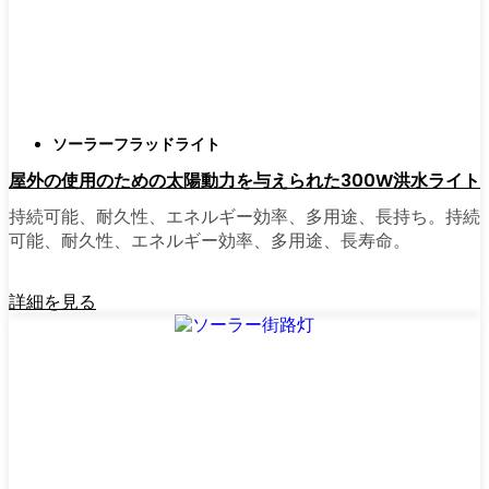
正直に言うと、以前は店から店へと車を走ら
せ、適切な照明を見つけるのに時間をかけす
ぎていた。今はオンラインで注文している。
さまざまなモデルを比較したり、Colorado
ソーラーフラッドライト
Springsの他の人たちのレビューを読んだりで
屋外の使用のための太陽動力を与えられた300W洪水ライト
きるし、玄関まで届けてくれる。たいていの
店では、迅速な配送、簡単な返品、質問があ
持続可能、耐久性、エネルギー効率、多用途、長持ち。持続
れば実際のカスタマーサポートが受けられ
可能、耐久性、エネルギー効率、多用途、長寿命。
る。さらに、土曜日を無駄にして用事を済ま
せる必要もなく、地元のショップよりもオン
詳細を見る
ラインの方がお買い得で選択肢が多いのが普
通です。
乗り換えの準備はできていますか？
高い電気代にうんざりしていたり、シンプル
で信頼できる方法で敷地を照らしたいなら、