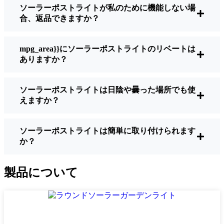
ソーラーポストライトが私のために機能しない場
明るさ：
すべてのソーラーライトが同じよ
合、返品できますか？
うに作られているわけではありません。夜
間に歩いている場所を実際に確認したい場
合は、ルーメンをチェックしよう。歩道な
mpg_area}}にソーラーポストライトのリベートは
ら50～100ルーメンで十分。車道や、もう少
ありますか？
し安全性を高めたい場合は、より明るいも
のを選ぶとよい。
ソーラーポストライトは日陰や曇った場所でも使
バッテリーの寿命：
冬でも一晩中使えるラ
えますか？
イトであることを確認すること。安価なも
のの中には、数時間で色あせ始めるものも
ある。
ソーラーポストライトは簡単に取り付けられます
か？
ビルド・クオリティ：
ステンレス製か頑丈
なプラスチック製を選ぼう。信じてほしい
のは、特価品はColorado Springs天候に耐え
製品について
られないということだ。私は、1シーズンを
かろうじて乗り切ったセットでそのことを
痛感した。
耐候性：
少なくともIP65等級であることを