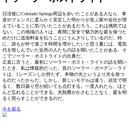
日没後にColorado Springs周辺を歩いたことがある人なら、車
道やフェンスに柔らかく安定した明かりが並ぶ家や会社が増
えていることに気づいたことがあるだろう。これは偶然では
ない。この地域の人々は、夜間に安全で魅力的な庭を保つた
めだけに追加料金を払うことにうんざりしているのだ。特
に、誰もが外で過ごす時間を増やしたいと思う夏には、電気
代を惜しんでいた近所の人たちの話を聞いたことがある。そ
こでソーラー・ポストライトの出番だ。
正直に言うと、最初にソーラー・ポスト・ライトの話を聞い
たとき、私は懐疑的だった。昔のソーラー・ガーデン・ライ
トは、1シーズンしか持たず、本物の光というより光を放つ
ものだったからだ。しかし、新しいモデルは違う。頑丈で明
るく、数日曇り空が続いても点灯する。一度入れたら、ほと
んど忘れることができる。光熱費がかさむことなく、庭を明
るく照らすことができるのだ。
今を探る