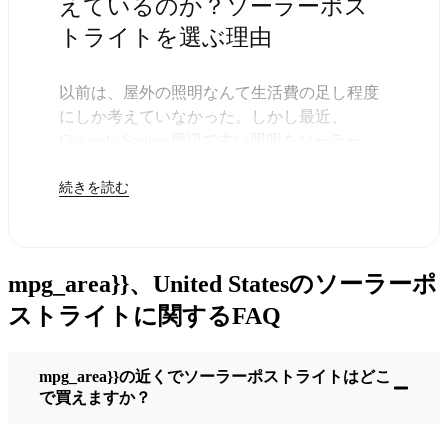
えているのか？ソーラーポス
トライトを選ぶ理由
以前は、屋外の照明なんて生活費の足し程度
にしか考えていなかった。しかし最近、
Colorado Springs周辺で古い照明をソーラー・
ポストライトに交換する人が増えていること
続きを読む
に気づいた。正直なところ、これは理にかな
っている。残りは太陽が引き受けてくれるの
で、きっと次の電気代が少し安くなることに
気づくだろう。
mpg_area}}、United Statesのソーラーポ
しかし、それは単に数ドルを節約するためだ
けではない。このあたりでは、シンプルでた
ストライトに関するFAQ
だ機能するものが好きなんだ。このソーラ
ー・ポスト・ライトを設置するだけでいい。
mpg_area}}の近くでソーラーポストライトはどこ
雨が降っていても、雪が降っていても、炎天
で買えますか？
下でも、毎晩点灯する。典型的なColorado
Springsな嵐を何度か経験したが、まだ新品の