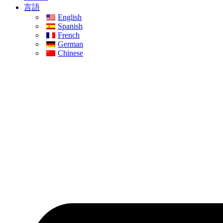
言語
English
Spanish
French
German
Chinese