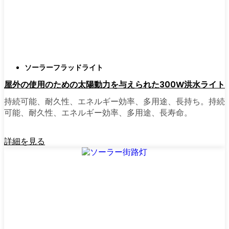
正直に言うと、以前は店から店へと車を走ら
せ、適切な照明を見つけるのに時間をかけす
ぎていた。今はオンラインで注文している。
さまざまなモデルを比較したり、Belgradeの他
ソーラーフラッドライト
の人たちのレビューを読んだりできるし、玄
屋外の使用のための太陽動力を与えられた300W洪水ライト
関まで届けてくれる。たいていの店では、迅
速な配送、簡単な返品、質問があれば実際の
持続可能、耐久性、エネルギー効率、多用途、長持ち。持続
カスタマーサポートが受けられる。さらに、
可能、耐久性、エネルギー効率、多用途、長寿命。
土曜日を無駄にして用事を済ませる必要もな
く、地元のショップよりもオンラインの方が
詳細を見る
お買い得で選択肢が多いのが普通です。
乗り換えの準備はできていますか？
高い電気代にうんざりしていたり、シンプル
で信頼できる方法で敷地を照らしたいなら、
ソーラーポストライトは間違いなく試す価値