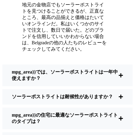
ている。
地元の金物店でもソーラーポストライ
メンテナンスは？ほとんどないよ。時々、ソ
トを見つけることができるが、正直な
ーラーパネルについたホコリや葉っぱを払う
ところ、最高の品揃えと価格はたいて
くらい。配線もいじらないし、電球も変えな
いオンラインだ。私はいくつかのサイ
トで注文し、数日で届いた。どのブラ
い。正直なところ、エネルギーを浪費したり
ンドを信用していいかわからない場合
公害を増やしたりしていないと思うと気分が
は、Belgradeの他の人たちのレビューを
いい。小さな変化ですが、私の家はより安全
チェックしてみてください。
で居心地の良い場所になりました。
mpg_area}}では、ソーラーポストライトは一年中
ソーラーポストライトを買うとき、何を見る
使えますか？
べきか？
ソーラーポストライトは耐候性がありますか？
もしあなたが切り替えを考えているのなら、
友人や近所の人に聞かれたときに私がいつも
mpg_area}}の住宅に最適なソーラーポストライト
話すことはこうだ：
のタイプは？