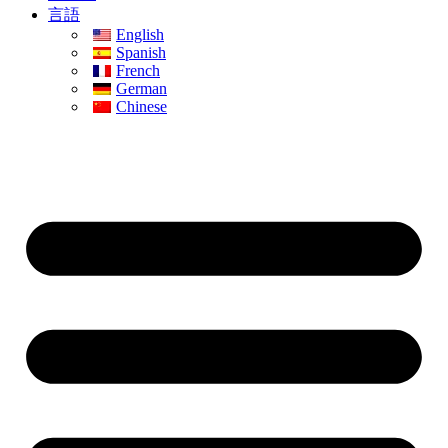
言語
English
Spanish
French
German
Chinese