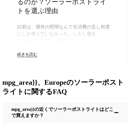
るのか？ソーラーポストライ
トを選ぶ理由
以前は、屋外の照明なんて生活費の足し程度
にしか考えていなかった。しかし最近、
Belgrade周辺で古い照明をソーラー・ポストラ
イトに交換する人が増えていることに気づい
続きを読む
た。正直なところ、これは理にかなってい
る。残りは太陽が引き受けてくれるので、き
っと次の電気代が少し安くなることに気づく
だろう。
mpg_area}}、Europeのソーラーポスト
しかし、それは単に数ドルを節約するためだ
けではない。このあたりでは、シンプルでた
ライトに関するFAQ
だ機能するものが好きなんだ。このソーラ
ー・ポスト・ライトを設置するだけでいい。
mpg_area}}の近くでソーラーポストライトはどこ
雨が降っていても、雪が降っていても、炎天
で買えますか？
下でも、毎晩点灯する。典型的なBelgradeな嵐
を何度か経験したが、まだ新品のように輝い