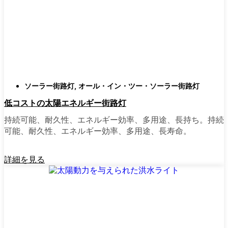
類
庭はそれぞれ違うので、選択肢があるのはい
いことだ。設置がとても簡単なオールインワ
ン・ユニットを選ぶ人もいます。また、広い
スペースにはフラッドライトを、ガレージや
裏門の周りには安心感のある人感センサーラ
ソーラー街路灯
,
オール・イン・ツー・ソーラー街路灯
イトを、という人もいる。装飾的なソーラー
低コストの太陽エネルギー街路灯
ポストライトは、景観を気にしたり、庭にち
ょっとした魅力を加えたい場合に最適だ。ご
持続可能、耐久性、エネルギー効率、多用途、長持ち。持続
近所さんが、深夜の団らんや家族団らんのた
可能、耐久性、エネルギー効率、多用途、長寿命。
めに裏庭のデッキを照らすのに使っているの
を見たこともある。どのようなニーズやスタ
詳細を見る
イルにも合うものがあります。
ソーラーポストライトをオンラインで購入す
る理由