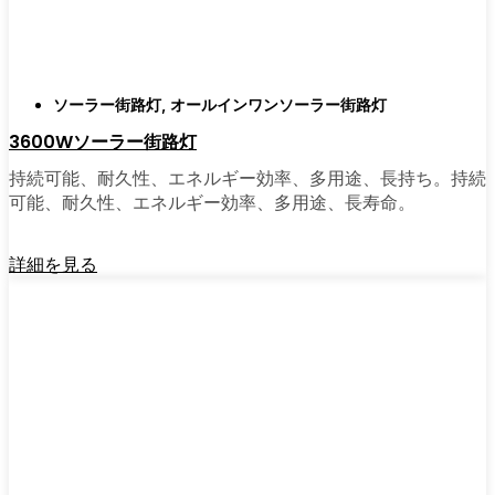
がある。私は友人や家族、そして地元の企業
にも勧めている。その手軽さを知れば、なぜ
もっと早く導入しなかったのか不思議に思う
だろう。そのアップグレードは、それだけで
ソーラー街路灯
,
オールインワンソーラー街路灯
元が取れるし、家の中も外も少し明るく感じ
3600Wソーラー街路灯
られるようになる。
持続可能、耐久性、エネルギー効率、多用途、長持ち。持続
可能、耐久性、エネルギー効率、多用途、長寿命。
🛒 [Shop Now] | [Contact Customer] | 📞 [サービ
スエリア：[mpg_area], [mpg_city]| 📍サービス
詳細を見る
エリア：[mpg_area], [mpg_city］