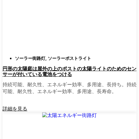
確認すること。つまり、雨や雪、ほこりに
対応できるライトということだ。雹が降っ
ても傷ひとつ付かないものも見たことがあ
る。
スタイル
クラシックなランタンからモダン
でミニマルなものまで、実に多くのデザイ
ンがあります。自分の家の雰囲気に合った
ものを選びましょう。庭のさまざまな場所
ソーラー街路灯
,
ソーラーポストライト
に組み合わせて使う人もいます。
円形の太陽庭は屋外の上のポストの太陽ライトのためのセン
自動センサー：
ほとんどのソーラーポスト
サーが付いている電池をつける
ライトは、夕暮れ時に点灯し、夜明けに消
灯する。モーション・センサーを備えてい
持続可能、耐久性、エネルギー効率、多用途、長持ち。持続
るものもあり、セキュリティを強化するの
可能、耐久性、エネルギー効率、多用途、長寿命。
に便利だ。
詳細を見る
mpg_area}}周辺で見かけるソ
ーラー・ポスト・ライトの種