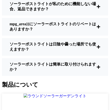
ソーラーポストライトが私のために機能しない場
明るさ：
すべてのソーラーライトが同じよ
合、返品できますか？
うに作られているわけではありません。夜
間に歩いている場所を実際に確認したい場
合は、ルーメンをチェックしよう。歩道な
mpg_area}}にソーラーポストライトのリベートは
ら50～100ルーメンで十分。車道や、もう少
ありますか？
し安全性を高めたい場合は、より明るいも
のを選ぶとよい。
ソーラーポストライトは日陰や曇った場所でも使
バッテリーの寿命：
冬でも一晩中使えるラ
えますか？
イトであることを確認すること。安価なも
のの中には、数時間で色あせ始めるものも
ある。
ソーラーポストライトは簡単に取り付けられます
か？
ビルド・クオリティ：
ステンレス製か頑丈
なプラスチック製を選ぼう。信じてほしい
のは、特価品はBelgrade天候に耐えられな
製品について
いということだ。私は、1シーズンをかろう
じて乗り切ったセットでそのことを痛感し
た。
耐候性：
少なくともIP65等級であることを