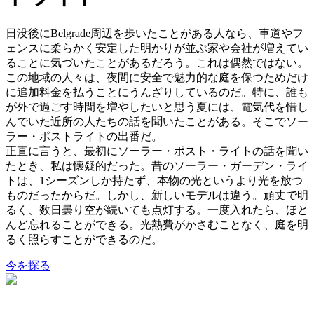
日没後にBelgrade周辺を歩いたことがある人なら、車道やフ
ェンスに柔らかく安定した明かりが並ぶ家や会社が増えてい
ることに気づいたことがあるだろう。これは偶然ではない。
この地域の人々は、夜間に安全で魅力的な庭を保つためだけ
に追加料金を払うことにうんざりしているのだ。特に、誰も
が外で過ごす時間を増やしたいと思う夏には、電気代を惜し
んでいた近所の人たちの話を聞いたことがある。そこでソー
ラー・ポストライトの出番だ。
正直に言うと、最初にソーラー・ポスト・ライトの話を聞い
たとき、私は懐疑的だった。昔のソーラー・ガーデン・ライ
トは、1シーズンしか持たず、本物の光というより光を放つ
ものだったからだ。しかし、新しいモデルは違う。頑丈で明
るく、数日曇り空が続いても点灯する。一度入れたら、ほと
んど忘れることができる。光熱費がかさむことなく、庭を明
るく照らすことができるのだ。
今を探る