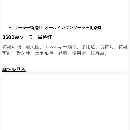
ソーラーポストライトは間違いなく試す価値
がある。私は友人や家族、そして地元の企業
にも勧めている。その手軽さを知れば、なぜ
もっと早く導入しなかったのか不思議に思う
ソーラー街路灯
,
オールインワンソーラー街路灯
だろう。そのアップグレードは、それだけで
3600Wソーラー街路灯
元が取れるし、家の中も外も少し明るく感じ
られるようになる。
持続可能、耐久性、エネルギー効率、多用途、長持ち。持続
可能、耐久性、エネルギー効率、多用途、長寿命。
🛒 [Shop Now] | [Contact Customer] | 📞 [サービ
詳細を見る
スエリア：[mpg_area], [mpg_city]| 📍サービス
エリア：[mpg_area], [mpg_city］