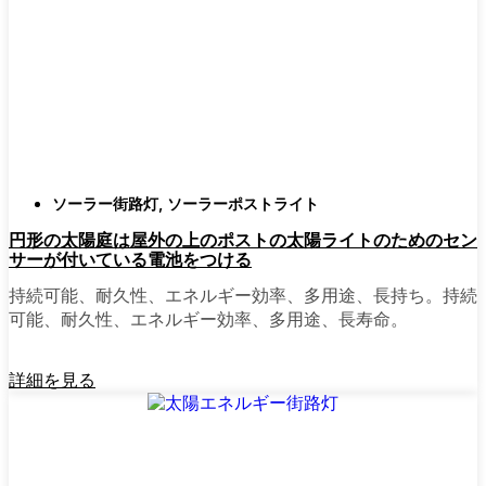
確認すること。つまり、雨や雪、ほこりに
対応できるライトということだ。雹が降っ
ても傷ひとつ付かないものも見たことがあ
る。
スタイル
クラシックなランタンからモダン
でミニマルなものまで、実に多くのデザイ
ンがあります。自分の家の雰囲気に合った
ものを選びましょう。庭のさまざまな場所
ソーラー街路灯
,
ソーラーポストライト
に組み合わせて使う人もいます。
円形の太陽庭は屋外の上のポストの太陽ライトのためのセン
自動センサー：
ほとんどのソーラーポスト
サーが付いている電池をつける
ライトは、夕暮れ時に点灯し、夜明けに消
灯する。モーション・センサーを備えてい
持続可能、耐久性、エネルギー効率、多用途、長持ち。持続
るものもあり、セキュリティを強化するの
可能、耐久性、エネルギー効率、多用途、長寿命。
に便利だ。
詳細を見る
mpg_area}}周辺で見かけるソ
ーラー・ポスト・ライトの種