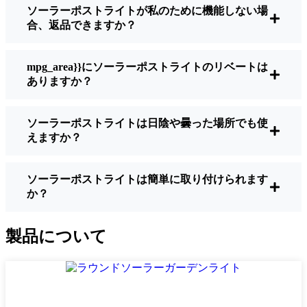
ソーラーポストライトが私のために機能しない場
明るさ：
すべてのソーラーライトが同じよ
合、返品できますか？
うに作られているわけではありません。夜
間に歩いている場所を実際に確認したい場
合は、ルーメンをチェックしよう。歩道な
mpg_area}}にソーラーポストライトのリベートは
ら50～100ルーメンで十分。車道や、もう少
ありますか？
し安全性を高めたい場合は、より明るいも
のを選ぶとよい。
ソーラーポストライトは日陰や曇った場所でも使
バッテリーの寿命：
冬でも一晩中使えるラ
えますか？
イトであることを確認すること。安価なも
のの中には、数時間で色あせ始めるものも
ある。
ソーラーポストライトは簡単に取り付けられます
か？
ビルド・クオリティ：
ステンレス製か頑丈
なプラスチック製を選ぼう。信じてほしい
のは、特価品はSzékesfehérvár天候に耐えら
製品について
れないということだ。私は、1シーズンをか
ろうじて乗り切ったセットでそのことを痛
感した。
耐候性：
少なくともIP65等級であることを