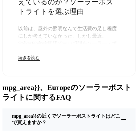
えているのか？ソーラーポス
トライトを選ぶ理由
以前は、屋外の照明なんて生活費の足し程度
にしか考えていなかった。しかし最近、
Székesfehérvár周辺で古い照明をソーラー・ポ
ストライトに交換する人が増えていることに
続きを読む
気づいた。正直なところ、これは理にかなっ
ている。残りは太陽が引き受けてくれるの
で、きっと次の電気代が少し安くなることに
気づくだろう。
mpg_area}}、Europeのソーラーポスト
しかし、それは単に数ドルを節約するためだ
けではない。このあたりでは、シンプルでた
ライトに関するFAQ
だ機能するものが好きなんだ。このソーラ
ー・ポスト・ライトを設置するだけでいい。
mpg_area}}の近くでソーラーポストライトはどこ
雨が降っていても、雪が降っていても、炎天
で買えますか？
下でも、毎晩点灯する。典型的な
Székesfehérvárな嵐を何度か経験したが、まだ