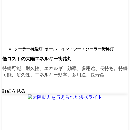
類
庭はそれぞれ違うので、選択肢があるのはい
いことだ。設置がとても簡単なオールインワ
ン・ユニットを選ぶ人もいます。また、広い
スペースにはフラッドライトを、ガレージや
裏門の周りには安心感のある人感センサーラ
ソーラー街路灯
,
オール・イン・ツー・ソーラー街路灯
イトを、という人もいる。装飾的なソーラー
低コストの太陽エネルギー街路灯
ポストライトは、景観を気にしたり、庭にち
ょっとした魅力を加えたい場合に最適だ。ご
持続可能、耐久性、エネルギー効率、多用途、長持ち。持続
近所さんが、深夜の団らんや家族団らんのた
可能、耐久性、エネルギー効率、多用途、長寿命。
めに裏庭のデッキを照らすのに使っているの
を見たこともある。どのようなニーズやスタ
詳細を見る
イルにも合うものがあります。
ソーラーポストライトをオンラインで購入す
る理由