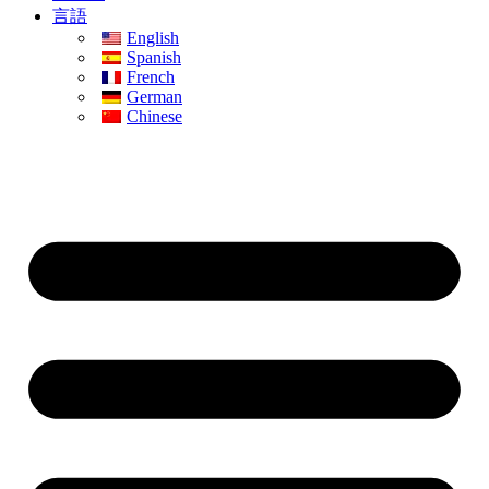
言語
English
Spanish
French
German
Chinese