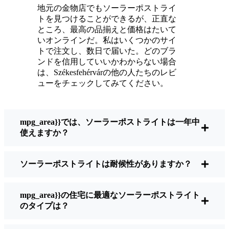
新品のように輝いている。
地元の金物店でもソーラーポストライ
メンテナンスは？ほとんどないよ。時々、ソ
トを見つけることができるが、正直な
ーラーパネルについたホコリや葉っぱを払う
ところ、最高の品揃えと価格はたいて
くらい。配線もいじらないし、電球も変えな
いオンラインだ。私はいくつかのサイ
トで注文し、数日で届いた。どのブラ
い。正直なところ、エネルギーを浪費したり
ンドを信用していいかわからない場合
公害を増やしたりしていないと思うと気分が
は、Székesfehérvárの他の人たちのレビ
いい。小さな変化ですが、私の家はより安全
ューをチェックしてみてください。
で居心地の良い場所になりました。
mpg_area}}では、ソーラーポストライトは一年中
ソーラーポストライトを買うとき、何を見る
使えますか？
べきか？
ソーラーポストライトは耐候性がありますか？
もしあなたが切り替えを考えているのなら、
友人や近所の人に聞かれたときに私がいつも
mpg_area}}の住宅に最適なソーラーポストライト
話すことはこうだ：
のタイプは？