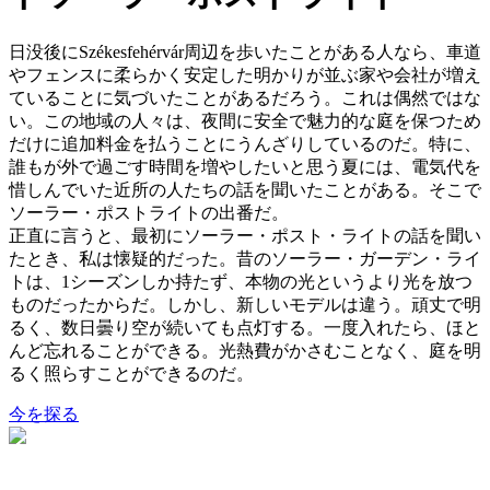
日没後にSzékesfehérvár周辺を歩いたことがある人なら、車道
やフェンスに柔らかく安定した明かりが並ぶ家や会社が増え
ていることに気づいたことがあるだろう。これは偶然ではな
い。この地域の人々は、夜間に安全で魅力的な庭を保つため
だけに追加料金を払うことにうんざりしているのだ。特に、
誰もが外で過ごす時間を増やしたいと思う夏には、電気代を
惜しんでいた近所の人たちの話を聞いたことがある。そこで
ソーラー・ポストライトの出番だ。
正直に言うと、最初にソーラー・ポスト・ライトの話を聞い
たとき、私は懐疑的だった。昔のソーラー・ガーデン・ライ
トは、1シーズンしか持たず、本物の光というより光を放つ
ものだったからだ。しかし、新しいモデルは違う。頑丈で明
るく、数日曇り空が続いても点灯する。一度入れたら、ほと
んど忘れることができる。光熱費がかさむことなく、庭を明
るく照らすことができるのだ。
今を探る