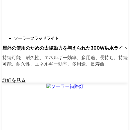
正直に言うと、以前は店から店へと車を走ら
せ、適切な照明を見つけるのに時間をかけす
ぎていた。今はオンラインで注文している。
さまざまなモデルを比較したり、
ソーラーフラッドライト
Székesfehérvárの他の人たちのレビューを読ん
屋外の使用のための太陽動力を与えられた300W洪水ライト
だりできるし、玄関まで届けてくれる。たい
ていの店では、迅速な配送、簡単な返品、質
持続可能、耐久性、エネルギー効率、多用途、長持ち。持続
問があれば実際のカスタマーサポートが受け
可能、耐久性、エネルギー効率、多用途、長寿命。
られる。さらに、土曜日を無駄にして用事を
済ませる必要もなく、地元のショップよりも
詳細を見る
オンラインの方がお買い得で選択肢が多いの
が普通です。
乗り換えの準備はできていますか？
高い電気代にうんざりしていたり、シンプル
で信頼できる方法で敷地を照らしたいなら、