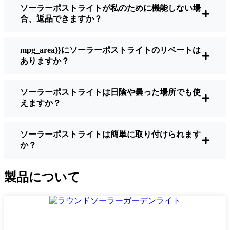
ソーラーポストライトが私のために機能しない場
明るさ：
すべてのソーラーライトが同じよ
合、返品できますか？
うに作られているわけではありません。夜
間に歩いている場所を実際に確認したい場
合は、ルーメンをチェックしよう。歩道な
mpg_area}}にソーラーポストライトのリベートは
ら50～100ルーメンで十分。車道や、もう少
ありますか？
し安全性を高めたい場合は、より明るいも
のを選ぶとよい。
ソーラーポストライトは日陰や曇った場所でも使
バッテリーの寿命：
冬でも一晩中使えるラ
えますか？
イトであることを確認すること。安価なも
のの中には、数時間で色あせ始めるものも
ある。
ソーラーポストライトは簡単に取り付けられます
か？
ビルド・クオリティ：
ステンレス製か頑丈
なプラスチック製を選ぼう。信じてほしい
のは、特価品はKohtla-Järve天候に耐えられ
製品について
ないということだ。私は、1シーズンをかろ
うじて乗り切ったセットでそのことを痛感
した。
耐候性：
少なくともIP65等級であることを