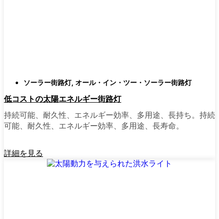
類
庭はそれぞれ違うので、選択肢があるのはい
いことだ。設置がとても簡単なオールインワ
ン・ユニットを選ぶ人もいます。また、広い
スペースにはフラッドライトを、ガレージや
裏門の周りには安心感のある人感センサーラ
ソーラー街路灯
,
オール・イン・ツー・ソーラー街路灯
イトを、という人もいる。装飾的なソーラー
低コストの太陽エネルギー街路灯
ポストライトは、景観を気にしたり、庭にち
ょっとした魅力を加えたい場合に最適だ。ご
持続可能、耐久性、エネルギー効率、多用途、長持ち。持続
近所さんが、深夜の団らんや家族団らんのた
可能、耐久性、エネルギー効率、多用途、長寿命。
めに裏庭のデッキを照らすのに使っているの
を見たこともある。どのようなニーズやスタ
詳細を見る
イルにも合うものがあります。
ソーラーポストライトをオンラインで購入す
る理由