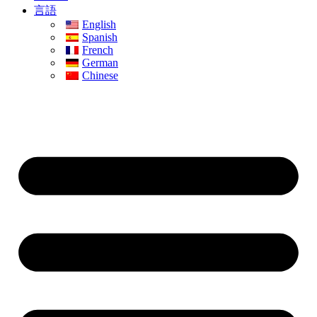
言語
English
Spanish
French
German
Chinese