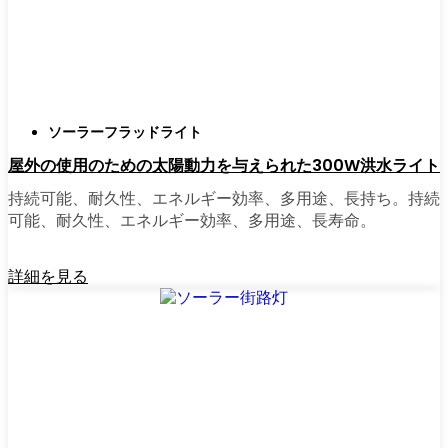
正直に言うと、以前は店から店へと車を走ら
せ、適切な照明を見つけるのに時間をかけす
ぎていた。今はオンラインで注文している。
さまざまなモデルを比較したり、Kohtla-Järve
ソーラーフラッドライト
の他の人たちのレビューを読んだりできる
屋外の使用のための太陽動力を与えられた300W洪水ライト
し、玄関まで届けてくれる。たいていの店で
は、迅速な配送、簡単な返品、質問があれば
持続可能、耐久性、エネルギー効率、多用途、長持ち。持続
実際のカスタマーサポートが受けられる。さ
可能、耐久性、エネルギー効率、多用途、長寿命。
らに、土曜日を無駄にして用事を済ませる必
要もなく、地元のショップよりもオンライン
詳細を見る
の方がお買い得で選択肢が多いのが普通で
す。
乗り換えの準備はできていますか？
高い電気代にうんざりしていたり、シンプル
で信頼できる方法で敷地を照らしたいなら、