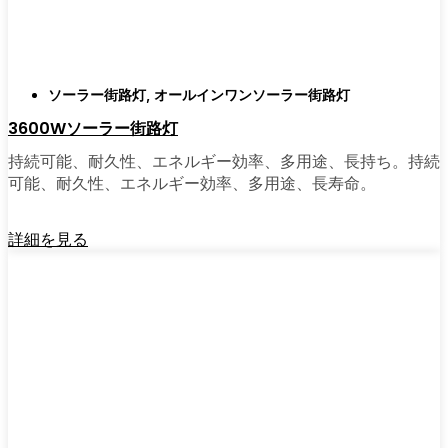
ソーラーポストライトは間違いなく試す価値
がある。私は友人や家族、そして地元の企業
にも勧めている。その手軽さを知れば、なぜ
もっと早く導入しなかったのか不思議に思う
ソーラー街路灯
,
オールインワンソーラー街路灯
だろう。そのアップグレードは、それだけで
3600Wソーラー街路灯
元が取れるし、家の中も外も少し明るく感じ
られるようになる。
持続可能、耐久性、エネルギー効率、多用途、長持ち。持続
可能、耐久性、エネルギー効率、多用途、長寿命。
🛒 [Shop Now] | [Contact Customer] | 📞 [サービ
詳細を見る
スエリア：[mpg_area], [mpg_city]| 📍サービス
エリア：[mpg_area], [mpg_city］