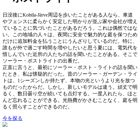
日没後にKohtla-Järve周辺を歩いたことがある人なら、車道
やフェンスに柔らかく安定した明かりが並ぶ家や会社が増え
ていることに気づいたことがあるだろう。これは偶然ではな
い。この地域の人々は、夜間に安全で魅力的な庭を保つため
だけに追加料金を払うことにうんざりしているのだ。特に、
誰もが外で過ごす時間を増やしたいと思う夏には、電気代を
惜しんでいた近所の人たちの話を聞いたことがある。そこで
ソーラー・ポストライトの出番だ。
正直に言うと、最初にソーラー・ポスト・ライトの話を聞い
たとき、私は懐疑的だった。昔のソーラー・ガーデン・ライ
トは、1シーズンしか持たず、本物の光というより光を放つ
ものだったからだ。しかし、新しいモデルは違う。頑丈で明
るく、数日曇り空が続いても点灯する。一度入れたら、ほと
んど忘れることができる。光熱費がかさむことなく、庭を明
るく照らすことができるのだ。
今を探る