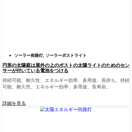
確認すること。つまり、雨や雪、ほこりに
対応できるライトということだ。雹が降っ
ても傷ひとつ付かないものも見たことがあ
る。
スタイル
クラシックなランタンからモダン
でミニマルなものまで、実に多くのデザイ
ンがあります。自分の家の雰囲気に合った
ものを選びましょう。庭のさまざまな場所
ソーラー街路灯
,
ソーラーポストライト
に組み合わせて使う人もいます。
円形の太陽庭は屋外の上のポストの太陽ライトのためのセン
自動センサー：
ほとんどのソーラーポスト
サーが付いている電池をつける
ライトは、夕暮れ時に点灯し、夜明けに消
灯する。モーション・センサーを備えてい
持続可能、耐久性、エネルギー効率、多用途、長持ち。持続
るものもあり、セキュリティを強化するの
可能、耐久性、エネルギー効率、多用途、長寿命。
に便利だ。
詳細を見る
mpg_area}}周辺で見かけるソ
ーラー・ポスト・ライトの種