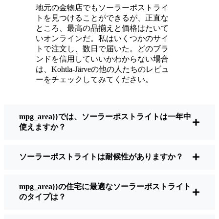
輝いている。
地元の金物店でもソーラーポストライ
メンテナンスは？ほとんどないよ。時々、ソ
トを見つけることができるが、正直な
ーラーパネルについたホコリや葉っぱを払う
ところ、最高の品揃えと価格はたいて
くらい。配線もいじらないし、電球も変えな
いオンラインだ。私はいくつかのサイ
トで注文し、数日で届いた。どのブラ
い。正直なところ、エネルギーを浪費したり
ンドを信用していいかわからない場合
公害を増やしたりしていないと思うと気分が
は、Kohtla-Järveの他の人たちのレビュ
いい。小さな変化ですが、私の家はより安全
ーをチェックしてみてください。
で居心地の良い場所になりました。
mpg_area}}では、ソーラーポストライトは一年中
ソーラーポストライトを買うとき、何を見る
使えますか？
べきか？
ソーラーポストライトは耐候性がありますか？
もしあなたが切り替えを考えているのなら、
友人や近所の人に聞かれたときに私がいつも
mpg_area}}の住宅に最適なソーラーポストライト
話すことはこうだ：
のタイプは？