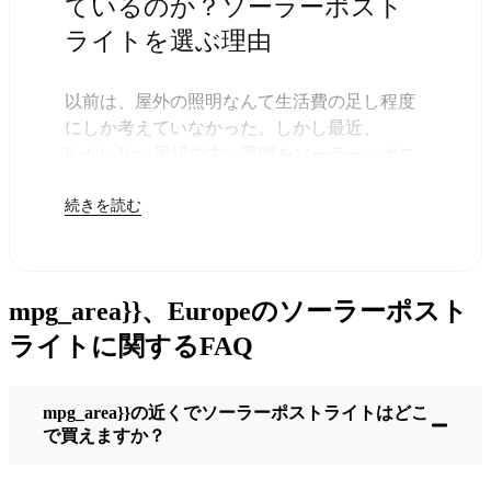
ているのか？ソーラーポスト
ライトを選ぶ理由
以前は、屋外の照明なんて生活費の足し程度
にしか考えていなかった。しかし最近、
Kohtla-Järve周辺で古い照明をソーラー・ポス
トライトに交換する人が増えていることに気
続きを読む
づいた。正直なところ、これは理にかなって
いる。残りは太陽が引き受けてくれるので、
きっと次の電気代が少し安くなることに気づ
くだろう。
mpg_area}}、Europeのソーラーポスト
しかし、それは単に数ドルを節約するためだ
けではない。このあたりでは、シンプルでた
ライトに関するFAQ
だ機能するものが好きなんだ。このソーラ
ー・ポスト・ライトを設置するだけでいい。
mpg_area}}の近くでソーラーポストライトはどこ
雨が降っていても、雪が降っていても、炎天
で買えますか？
下でも、毎晩点灯する。典型的なKohtla-Järve
な嵐を何度か経験したが、まだ新品のように