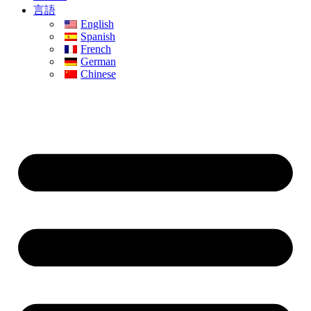
言語
English
Spanish
French
German
Chinese