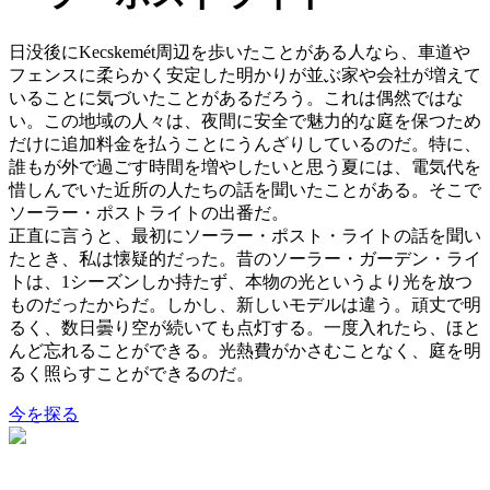
日没後にKecskemét周辺を歩いたことがある人なら、車道や
フェンスに柔らかく安定した明かりが並ぶ家や会社が増えて
いることに気づいたことがあるだろう。これは偶然ではな
い。この地域の人々は、夜間に安全で魅力的な庭を保つため
だけに追加料金を払うことにうんざりしているのだ。特に、
誰もが外で過ごす時間を増やしたいと思う夏には、電気代を
惜しんでいた近所の人たちの話を聞いたことがある。そこで
ソーラー・ポストライトの出番だ。
正直に言うと、最初にソーラー・ポスト・ライトの話を聞い
たとき、私は懐疑的だった。昔のソーラー・ガーデン・ライ
トは、1シーズンしか持たず、本物の光というより光を放つ
ものだったからだ。しかし、新しいモデルは違う。頑丈で明
るく、数日曇り空が続いても点灯する。一度入れたら、ほと
んど忘れることができる。光熱費がかさむことなく、庭を明
るく照らすことができるのだ。
今を探る