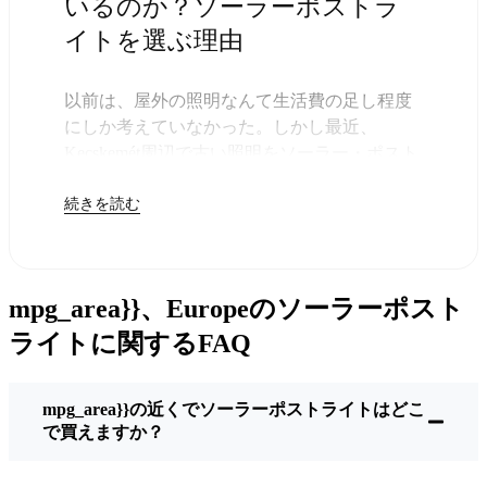
いるのか？ソーラーポストラ
イトを選ぶ理由
以前は、屋外の照明なんて生活費の足し程度
にしか考えていなかった。しかし最近、
Kecskemét周辺で古い照明をソーラー・ポスト
ライトに交換する人が増えていることに気づ
続きを読む
いた。正直なところ、これは理にかなってい
る。残りは太陽が引き受けてくれるので、き
っと次の電気代が少し安くなることに気づく
だろう。
mpg_area}}、Europeのソーラーポスト
しかし、それは単に数ドルを節約するためだ
けではない。このあたりでは、シンプルでた
ライトに関するFAQ
だ機能するものが好きなんだ。このソーラ
ー・ポスト・ライトを設置するだけでいい。
mpg_area}}の近くでソーラーポストライトはどこ
雨が降っていても、雪が降っていても、炎天
で買えますか？
下でも、毎晩点灯する。典型的なKecskemétな
嵐を何度か経験したが、まだ新品のように輝