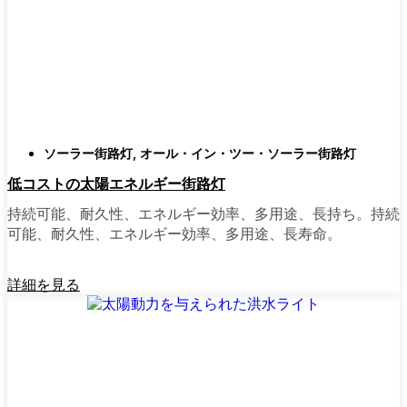
類
庭はそれぞれ違うので、選択肢があるのはい
いことだ。設置がとても簡単なオールインワ
ン・ユニットを選ぶ人もいます。また、広い
スペースにはフラッドライトを、ガレージや
裏門の周りには安心感のある人感センサーラ
ソーラー街路灯
,
オール・イン・ツー・ソーラー街路灯
イトを、という人もいる。装飾的なソーラー
低コストの太陽エネルギー街路灯
ポストライトは、景観を気にしたり、庭にち
ょっとした魅力を加えたい場合に最適だ。ご
持続可能、耐久性、エネルギー効率、多用途、長持ち。持続
近所さんが、深夜の団らんや家族団らんのた
可能、耐久性、エネルギー効率、多用途、長寿命。
めに裏庭のデッキを照らすのに使っているの
を見たこともある。どのようなニーズやスタ
詳細を見る
イルにも合うものがあります。
ソーラーポストライトをオンラインで購入す
る理由