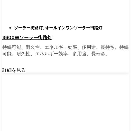
がある。私は友人や家族、そして地元の企業
にも勧めている。その手軽さを知れば、なぜ
もっと早く導入しなかったのか不思議に思う
だろう。そのアップグレードは、それだけで
ソーラー街路灯
,
オールインワンソーラー街路灯
元が取れるし、家の中も外も少し明るく感じ
3600Wソーラー街路灯
られるようになる。
持続可能、耐久性、エネルギー効率、多用途、長持ち。持続
可能、耐久性、エネルギー効率、多用途、長寿命。
🛒 [Shop Now] | [Contact Customer] | 📞 [サービ
スエリア：[mpg_area], [mpg_city]| 📍サービス
詳細を見る
エリア：[mpg_area], [mpg_city］