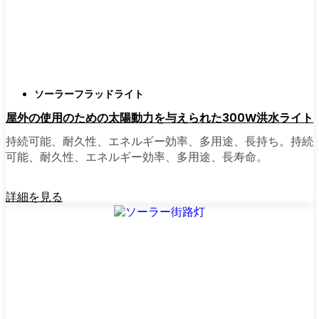
正直に言うと、以前は店から店へと車を走ら
せ、適切な照明を見つけるのに時間をかけす
ぎていた。今はオンラインで注文している。
さまざまなモデルを比較したり、Kecskemétの
ソーラーフラッドライト
他の人たちのレビューを読んだりできるし、
屋外の使用のための太陽動力を与えられた300W洪水ライト
玄関まで届けてくれる。たいていの店では、
迅速な配送、簡単な返品、質問があれば実際
持続可能、耐久性、エネルギー効率、多用途、長持ち。持続
のカスタマーサポートが受けられる。さら
可能、耐久性、エネルギー効率、多用途、長寿命。
に、土曜日を無駄にして用事を済ませる必要
もなく、地元のショップよりもオンラインの
詳細を見る
方がお買い得で選択肢が多いのが普通です。
乗り換えの準備はできていますか？
高い電気代にうんざりしていたり、シンプル
で信頼できる方法で敷地を照らしたいなら、
ソーラーポストライトは間違いなく試す価値