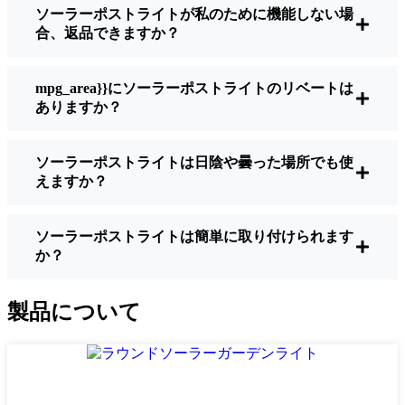
ソーラーポストライトが私のために機能しない場
明るさ：
すべてのソーラーライトが同じよ
合、返品できますか？
うに作られているわけではありません。夜
間に歩いている場所を実際に確認したい場
合は、ルーメンをチェックしよう。歩道な
mpg_area}}にソーラーポストライトのリベートは
ら50～100ルーメンで十分。車道や、もう少
ありますか？
し安全性を高めたい場合は、より明るいも
のを選ぶとよい。
ソーラーポストライトは日陰や曇った場所でも使
バッテリーの寿命：
冬でも一晩中使えるラ
えますか？
イトであることを確認すること。安価なも
のの中には、数時間で色あせ始めるものも
ある。
ソーラーポストライトは簡単に取り付けられます
か？
ビルド・クオリティ：
ステンレス製か頑丈
なプラスチック製を選ぼう。信じてほしい
のは、特価品はKecskemét天候に耐えられな
製品について
いということだ。私は、1シーズンをかろう
じて乗り切ったセットでそのことを痛感し
た。
耐候性：
少なくともIP65等級であることを