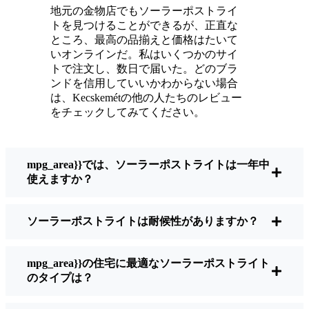
いている。
地元の金物店でもソーラーポストライ
メンテナンスは？ほとんどないよ。時々、ソ
トを見つけることができるが、正直な
ーラーパネルについたホコリや葉っぱを払う
ところ、最高の品揃えと価格はたいて
くらい。配線もいじらないし、電球も変えな
いオンラインだ。私はいくつかのサイ
トで注文し、数日で届いた。どのブラ
い。正直なところ、エネルギーを浪費したり
ンドを信用していいかわからない場合
公害を増やしたりしていないと思うと気分が
は、Kecskemétの他の人たちのレビュー
いい。小さな変化ですが、私の家はより安全
をチェックしてみてください。
で居心地の良い場所になりました。
mpg_area}}では、ソーラーポストライトは一年中
ソーラーポストライトを買うとき、何を見る
使えますか？
べきか？
ソーラーポストライトは耐候性がありますか？
もしあなたが切り替えを考えているのなら、
友人や近所の人に聞かれたときに私がいつも
mpg_area}}の住宅に最適なソーラーポストライト
話すことはこうだ：
のタイプは？