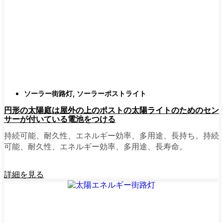
確認すること。つまり、雨や雪、ほこりに
対応できるライトということだ。雹が降っ
ても傷ひとつ付かないものも見たことがあ
る。
スタイル
クラシックなランタンからモダン
でミニマルなものまで、実に多くのデザイ
ンがあります。自分の家の雰囲気に合った
ものを選びましょう。庭のさまざまな場所
ソーラー街路灯
,
ソーラーポストライト
に組み合わせて使う人もいます。
円形の太陽庭は屋外の上のポストの太陽ライトのためのセン
自動センサー：
ほとんどのソーラーポスト
サーが付いている電池をつける
ライトは、夕暮れ時に点灯し、夜明けに消
灯する。モーション・センサーを備えてい
持続可能、耐久性、エネルギー効率、多用途、長持ち。持続
るものもあり、セキュリティを強化するの
可能、耐久性、エネルギー効率、多用途、長寿命。
に便利だ。
詳細を見る
mpg_area}}周辺で見かけるソ
ーラー・ポスト・ライトの種