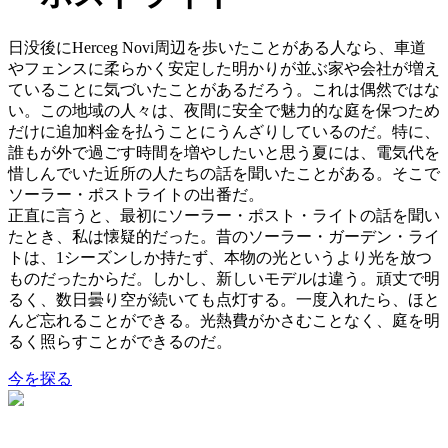
日没後にHerceg Novi周辺を歩いたことがある人なら、車道
やフェンスに柔らかく安定した明かりが並ぶ家や会社が増え
ていることに気づいたことがあるだろう。これは偶然ではな
い。この地域の人々は、夜間に安全で魅力的な庭を保つため
だけに追加料金を払うことにうんざりしているのだ。特に、
誰もが外で過ごす時間を増やしたいと思う夏には、電気代を
惜しんでいた近所の人たちの話を聞いたことがある。そこで
ソーラー・ポストライトの出番だ。
正直に言うと、最初にソーラー・ポスト・ライトの話を聞い
たとき、私は懐疑的だった。昔のソーラー・ガーデン・ライ
トは、1シーズンしか持たず、本物の光というより光を放つ
ものだったからだ。しかし、新しいモデルは違う。頑丈で明
るく、数日曇り空が続いても点灯する。一度入れたら、ほと
んど忘れることができる。光熱費がかさむことなく、庭を明
るく照らすことができるのだ。
今を探る