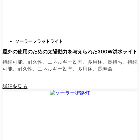
正直に言うと、以前は店から店へと車を走ら
せ、適切な照明を見つけるのに時間をかけす
ぎていた。今はオンラインで注文している。
さまざまなモデルを比較したり、Herceg Novi
ソーラーフラッドライト
の他の人たちのレビューを読んだりできる
屋外の使用のための太陽動力を与えられた300W洪水ライト
し、玄関まで届けてくれる。たいていの店で
は、迅速な配送、簡単な返品、質問があれば
持続可能、耐久性、エネルギー効率、多用途、長持ち。持続
実際のカスタマーサポートが受けられる。さ
可能、耐久性、エネルギー効率、多用途、長寿命。
らに、土曜日を無駄にして用事を済ませる必
要もなく、地元のショップよりもオンライン
詳細を見る
の方がお買い得で選択肢が多いのが普通で
す。
乗り換えの準備はできていますか？
高い電気代にうんざりしていたり、シンプル
で信頼できる方法で敷地を照らしたいなら、