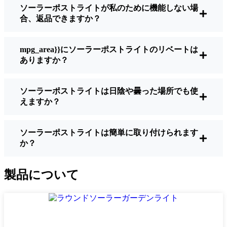
ソーラーポストライトが私のために機能しない場
明るさ：
すべてのソーラーライトが同じよ
合、返品できますか？
うに作られているわけではありません。夜
間に歩いている場所を実際に確認したい場
合は、ルーメンをチェックしよう。歩道な
mpg_area}}にソーラーポストライトのリベートは
ら50～100ルーメンで十分。車道や、もう少
ありますか？
し安全性を高めたい場合は、より明るいも
のを選ぶとよい。
ソーラーポストライトは日陰や曇った場所でも使
バッテリーの寿命：
冬でも一晩中使えるラ
えますか？
イトであることを確認すること。安価なも
のの中には、数時間で色あせ始めるものも
ある。
ソーラーポストライトは簡単に取り付けられます
か？
ビルド・クオリティ：
ステンレス製か頑丈
なプラスチック製を選ぼう。信じてほしい
のは、特価品はHerceg Novi天候に耐えられ
製品について
ないということだ。私は、1シーズンをかろ
うじて乗り切ったセットでそのことを痛感
した。
耐候性：
少なくともIP65等級であることを