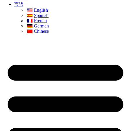
言語
English
Spanish
French
German
Chinese