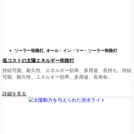
類
庭はそれぞれ違うので、選択肢があるのはい
いことだ。設置がとても簡単なオールインワ
ン・ユニットを選ぶ人もいます。また、広い
スペースにはフラッドライトを、ガレージや
裏門の周りには安心感のある人感センサーラ
ソーラー街路灯
,
オール・イン・ツー・ソーラー街路灯
イトを、という人もいる。装飾的なソーラー
低コストの太陽エネルギー街路灯
ポストライトは、景観を気にしたり、庭にち
ょっとした魅力を加えたい場合に最適だ。ご
持続可能、耐久性、エネルギー効率、多用途、長持ち。持続
近所さんが、深夜の団らんや家族団らんのた
可能、耐久性、エネルギー効率、多用途、長寿命。
めに裏庭のデッキを照らすのに使っているの
を見たこともある。どのようなニーズやスタ
詳細を見る
イルにも合うものがあります。
ソーラーポストライトをオンラインで購入す
る理由