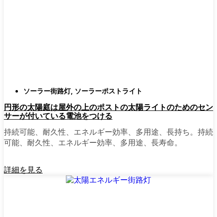
確認すること。つまり、雨や雪、ほこりに
対応できるライトということだ。雹が降っ
ても傷ひとつ付かないものも見たことがあ
る。
スタイル
クラシックなランタンからモダン
でミニマルなものまで、実に多くのデザイ
ンがあります。自分の家の雰囲気に合った
ものを選びましょう。庭のさまざまな場所
ソーラー街路灯
,
ソーラーポストライト
に組み合わせて使う人もいます。
円形の太陽庭は屋外の上のポストの太陽ライトのためのセン
自動センサー：
ほとんどのソーラーポスト
サーが付いている電池をつける
ライトは、夕暮れ時に点灯し、夜明けに消
灯する。モーション・センサーを備えてい
持続可能、耐久性、エネルギー効率、多用途、長持ち。持続
るものもあり、セキュリティを強化するの
可能、耐久性、エネルギー効率、多用途、長寿命。
に便利だ。
詳細を見る
mpg_area}}周辺で見かけるソ
ーラー・ポスト・ライトの種