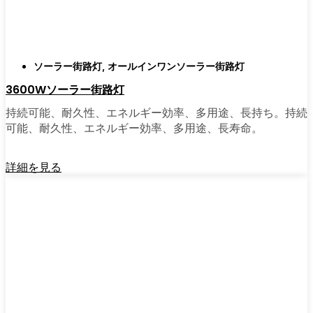
ソーラーポストライトは間違いなく試す価値
がある。私は友人や家族、そして地元の企業
にも勧めている。その手軽さを知れば、なぜ
もっと早く導入しなかったのか不思議に思う
ソーラー街路灯
,
オールインワンソーラー街路灯
だろう。そのアップグレードは、それだけで
3600Wソーラー街路灯
元が取れるし、家の中も外も少し明るく感じ
られるようになる。
持続可能、耐久性、エネルギー効率、多用途、長持ち。持続
可能、耐久性、エネルギー効率、多用途、長寿命。
🛒 [Shop Now] | [Contact Customer] | 📞 [サービ
詳細を見る
スエリア：[mpg_area], [mpg_city]| 📍サービス
エリア：[mpg_area], [mpg_city］