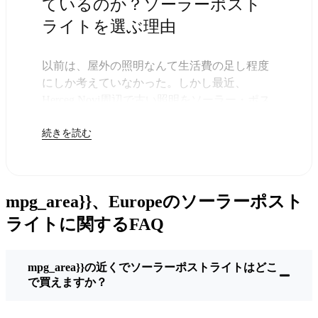
ているのか？ソーラーポスト
ライトを選ぶ理由
以前は、屋外の照明なんて生活費の足し程度
にしか考えていなかった。しかし最近、
Herceg Novi周辺で古い照明をソーラー・ポス
トライトに交換する人が増えていることに気
続きを読む
づいた。正直なところ、これは理にかなって
いる。残りは太陽が引き受けてくれるので、
きっと次の電気代が少し安くなることに気づ
くだろう。
mpg_area}}、Europeのソーラーポスト
しかし、それは単に数ドルを節約するためだ
けではない。このあたりでは、シンプルでた
ライトに関するFAQ
だ機能するものが好きなんだ。このソーラ
ー・ポスト・ライトを設置するだけでいい。
mpg_area}}の近くでソーラーポストライトはどこ
雨が降っていても、雪が降っていても、炎天
で買えますか？
下でも、毎晩点灯する。典型的なHerceg Novi
な嵐を何度か経験したが、まだ新品のように