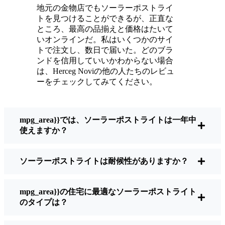
輝いている。
地元の金物店でもソーラーポストライ
メンテナンスは？ほとんどないよ。時々、ソ
トを見つけることができるが、正直な
ーラーパネルについたホコリや葉っぱを払う
ところ、最高の品揃えと価格はたいて
くらい。配線もいじらないし、電球も変えな
いオンラインだ。私はいくつかのサイ
トで注文し、数日で届いた。どのブラ
い。正直なところ、エネルギーを浪費したり
ンドを信用していいかわからない場合
公害を増やしたりしていないと思うと気分が
は、Herceg Noviの他の人たちのレビュ
いい。小さな変化ですが、私の家はより安全
ーをチェックしてみてください。
で居心地の良い場所になりました。
mpg_area}}では、ソーラーポストライトは一年中
ソーラーポストライトを買うとき、何を見る
使えますか？
べきか？
ソーラーポストライトは耐候性がありますか？
もしあなたが切り替えを考えているのなら、
友人や近所の人に聞かれたときに私がいつも
mpg_area}}の住宅に最適なソーラーポストライト
話すことはこうだ：
のタイプは？