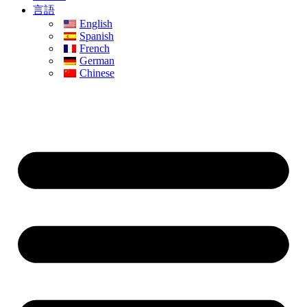
言語
English
Spanish
French
German
Chinese