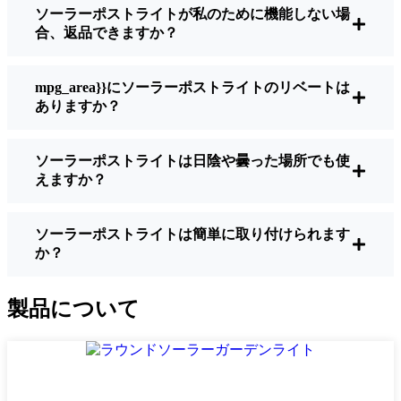
ソーラーポストライトが私のために機能しない場
明るさ：
すべてのソーラーライトが同じよ
合、返品できますか？
うに作られているわけではありません。夜
間に歩いている場所を実際に確認したい場
合は、ルーメンをチェックしよう。歩道な
mpg_area}}にソーラーポストライトのリベートは
ら50～100ルーメンで十分。車道や、もう少
ありますか？
し安全性を高めたい場合は、より明るいも
のを選ぶとよい。
ソーラーポストライトは日陰や曇った場所でも使
バッテリーの寿命：
冬でも一晩中使えるラ
えますか？
イトであることを確認すること。安価なも
のの中には、数時間で色あせ始めるものも
ある。
ソーラーポストライトは簡単に取り付けられます
か？
ビルド・クオリティ：
ステンレス製か頑丈
なプラスチック製を選ぼう。信じてほしい
のは、特価品はFort Wayne天候に耐えられ
製品について
ないということだ。私は、1シーズンをかろ
うじて乗り切ったセットでそのことを痛感
した。
耐候性：
少なくともIP65等級であることを