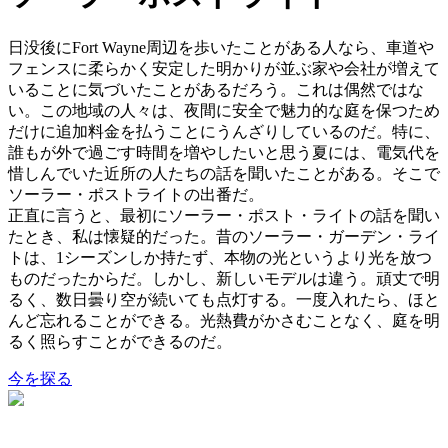
日没後にFort Wayne周辺を歩いたことがある人なら、車道や
フェンスに柔らかく安定した明かりが並ぶ家や会社が増えて
いることに気づいたことがあるだろう。これは偶然ではな
い。この地域の人々は、夜間に安全で魅力的な庭を保つため
だけに追加料金を払うことにうんざりしているのだ。特に、
誰もが外で過ごす時間を増やしたいと思う夏には、電気代を
惜しんでいた近所の人たちの話を聞いたことがある。そこで
ソーラー・ポストライトの出番だ。
正直に言うと、最初にソーラー・ポスト・ライトの話を聞い
たとき、私は懐疑的だった。昔のソーラー・ガーデン・ライ
トは、1シーズンしか持たず、本物の光というより光を放つ
ものだったからだ。しかし、新しいモデルは違う。頑丈で明
るく、数日曇り空が続いても点灯する。一度入れたら、ほと
んど忘れることができる。光熱費がかさむことなく、庭を明
るく照らすことができるのだ。
今を探る