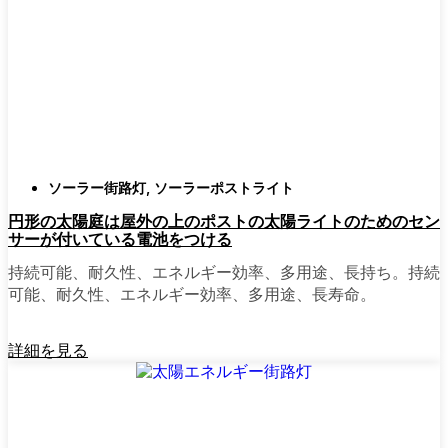
確認すること。つまり、雨や雪、ほこりに
対応できるライトということだ。雹が降っ
ても傷ひとつ付かないものも見たことがあ
る。
スタイル
クラシックなランタンからモダン
でミニマルなものまで、実に多くのデザイ
ンがあります。自分の家の雰囲気に合った
ものを選びましょう。庭のさまざまな場所
ソーラー街路灯
,
ソーラーポストライト
に組み合わせて使う人もいます。
円形の太陽庭は屋外の上のポストの太陽ライトのためのセン
自動センサー：
ほとんどのソーラーポスト
サーが付いている電池をつける
ライトは、夕暮れ時に点灯し、夜明けに消
灯する。モーション・センサーを備えてい
持続可能、耐久性、エネルギー効率、多用途、長持ち。持続
るものもあり、セキュリティを強化するの
可能、耐久性、エネルギー効率、多用途、長寿命。
に便利だ。
詳細を見る
mpg_area}}周辺で見かけるソ
ーラー・ポスト・ライトの種