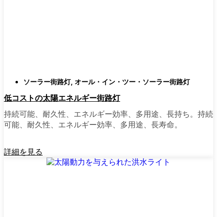
類
庭はそれぞれ違うので、選択肢があるのはい
いことだ。設置がとても簡単なオールインワ
ン・ユニットを選ぶ人もいます。また、広い
スペースにはフラッドライトを、ガレージや
裏門の周りには安心感のある人感センサーラ
ソーラー街路灯
,
オール・イン・ツー・ソーラー街路灯
イトを、という人もいる。装飾的なソーラー
低コストの太陽エネルギー街路灯
ポストライトは、景観を気にしたり、庭にち
ょっとした魅力を加えたい場合に最適だ。ご
持続可能、耐久性、エネルギー効率、多用途、長持ち。持続
近所さんが、深夜の団らんや家族団らんのた
可能、耐久性、エネルギー効率、多用途、長寿命。
めに裏庭のデッキを照らすのに使っているの
を見たこともある。どのようなニーズやスタ
詳細を見る
イルにも合うものがあります。
ソーラーポストライトをオンラインで購入す
る理由