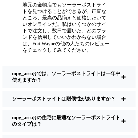
いている。
地元の金物店でもソーラーポストライ
メンテナンスは？ほとんどないよ。時々、ソ
トを見つけることができるが、正直な
ーラーパネルについたホコリや葉っぱを払う
ところ、最高の品揃えと価格はたいて
くらい。配線もいじらないし、電球も変えな
いオンラインだ。私はいくつかのサイ
トで注文し、数日で届いた。どのブラ
い。正直なところ、エネルギーを浪費したり
ンドを信用していいかわからない場合
公害を増やしたりしていないと思うと気分が
は、Fort Wayneの他の人たちのレビュー
いい。小さな変化ですが、私の家はより安全
をチェックしてみてください。
で居心地の良い場所になりました。
mpg_area}}では、ソーラーポストライトは一年中
ソーラーポストライトを買うとき、何を見る
使えますか？
べきか？
ソーラーポストライトは耐候性がありますか？
もしあなたが切り替えを考えているのなら、
友人や近所の人に聞かれたときに私がいつも
mpg_area}}の住宅に最適なソーラーポストライト
話すことはこうだ：
のタイプは？