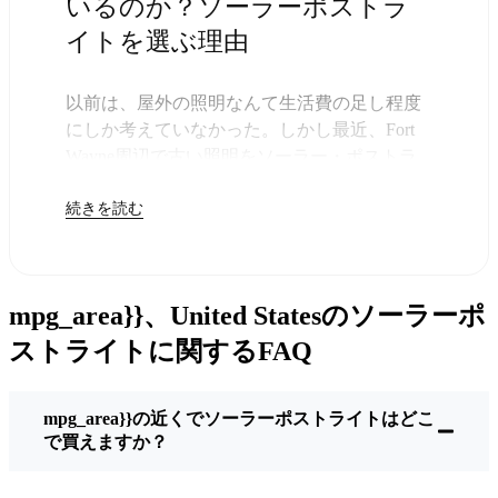
いるのか？ソーラーポストラ
イトを選ぶ理由
以前は、屋外の照明なんて生活費の足し程度
にしか考えていなかった。しかし最近、Fort
Wayne周辺で古い照明をソーラー・ポストラ
イトに交換する人が増えていることに気づい
続きを読む
た。正直なところ、これは理にかなってい
る。残りは太陽が引き受けてくれるので、き
っと次の電気代が少し安くなることに気づく
だろう。
mpg_area}}、United Statesのソーラーポ
しかし、それは単に数ドルを節約するためだ
けではない。このあたりでは、シンプルでた
ストライトに関するFAQ
だ機能するものが好きなんだ。このソーラ
ー・ポスト・ライトを設置するだけでいい。
mpg_area}}の近くでソーラーポストライトはどこ
雨が降っていても、雪が降っていても、炎天
で買えますか？
下でも、毎晩点灯する。典型的なFort Wayneな
嵐を何度か経験したが、まだ新品のように輝