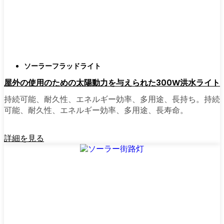
正直に言うと、以前は店から店へと車を走ら
せ、適切な照明を見つけるのに時間をかけす
ぎていた。今はオンラインで注文している。
さまざまなモデルを比較したり、Fort Wayneの
ソーラーフラッドライト
他の人たちのレビューを読んだりできるし、
屋外の使用のための太陽動力を与えられた300W洪水ライト
玄関まで届けてくれる。たいていの店では、
迅速な配送、簡単な返品、質問があれば実際
持続可能、耐久性、エネルギー効率、多用途、長持ち。持続
のカスタマーサポートが受けられる。さら
可能、耐久性、エネルギー効率、多用途、長寿命。
に、土曜日を無駄にして用事を済ませる必要
もなく、地元のショップよりもオンラインの
詳細を見る
方がお買い得で選択肢が多いのが普通です。
乗り換えの準備はできていますか？
高い電気代にうんざりしていたり、シンプル
で信頼できる方法で敷地を照らしたいなら、
ソーラーポストライトは間違いなく試す価値