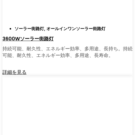
がある。私は友人や家族、そして地元の企業
にも勧めている。その手軽さを知れば、なぜ
もっと早く導入しなかったのか不思議に思う
だろう。そのアップグレードは、それだけで
ソーラー街路灯
,
オールインワンソーラー街路灯
元が取れるし、家の中も外も少し明るく感じ
3600Wソーラー街路灯
られるようになる。
持続可能、耐久性、エネルギー効率、多用途、長持ち。持続
可能、耐久性、エネルギー効率、多用途、長寿命。
🛒 [Shop Now] | [Contact Customer] | 📞 [サービ
スエリア：[mpg_area], [mpg_city]| 📍サービス
詳細を見る
エリア：[mpg_area], [mpg_city］