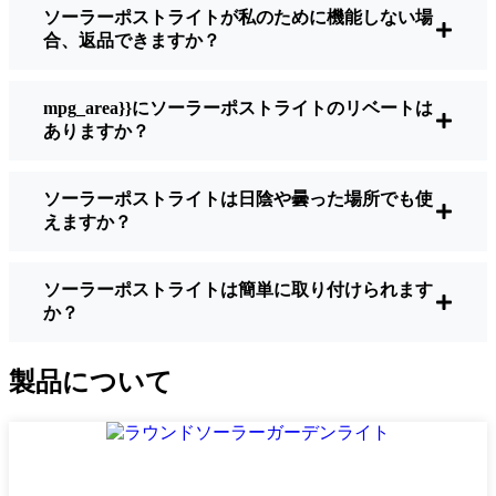
ソーラーポストライトが私のために機能しない場
うに作られているわけではありません。夜
合、返品できますか？
間に歩いている場所を実際に確認したい場
合は、ルーメンをチェックしよう。歩道な
ら50～100ルーメンで十分。車道や、もう少
mpg_area}}にソーラーポストライトのリベートは
し安全性を高めたい場合は、より明るいも
ありますか？
のを選ぶとよい。
バッテリーの寿命：
冬でも一晩中使えるラ
ソーラーポストライトは日陰や曇った場所でも使
イトであることを確認すること。安価なも
えますか？
のの中には、数時間で色あせ始めるものも
ある。
ビルド・クオリティ：
ステンレス製か頑丈
ソーラーポストライトは簡単に取り付けられます
か？
なプラスチック製を選ぼう。信じてほしい
のは、特価品はBodø天候に耐えられないと
いうことだ。私は、1シーズンをかろうじて
製品について
乗り切ったセットでそのことを痛感した。
耐候性：
少なくともIP65等級であることを
確認すること。つまり、雨や雪、ほこりに
対応できるライトということだ。雹が降っ