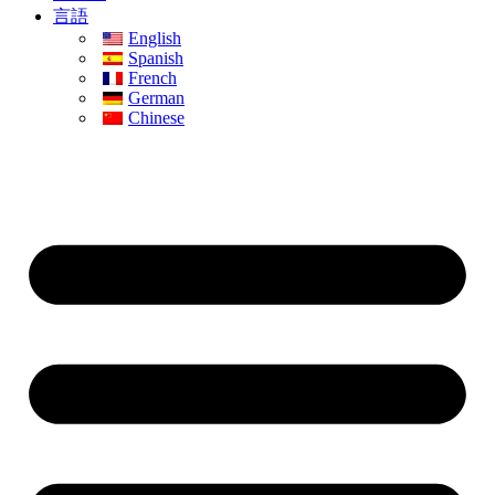
言語
English
Spanish
French
German
Chinese