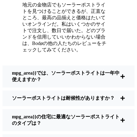
メンテナンスは？ほとんどないよ。時々、ソ
地元の金物店でもソーラーポストライ
ーラーパネルについたホコリや葉っぱを払う
トを見つけることができるが、正直な
くらい。配線もいじらないし、電球も変えな
ところ、最高の品揃えと価格はたいて
い。正直なところ、エネルギーを浪費したり
いオンラインだ。私はいくつかのサイ
トで注文し、数日で届いた。どのブラ
公害を増やしたりしていないと思うと気分が
ンドを信用していいかわからない場合
いい。小さな変化ですが、私の家はより安全
は、Bodøの他の人たちのレビューをチ
で居心地の良い場所になりました。
ェックしてみてください。
ソーラーポストライトを買うとき、何を見る
mpg_area}}では、ソーラーポストライトは一年中
べきか？
使えますか？
ソーラーポストライトは耐候性がありますか？
もしあなたが切り替えを考えているのなら、
友人や近所の人に聞かれたときに私がいつも
話すことはこうだ：
mpg_area}}の住宅に最適なソーラーポストライト
のタイプは？
明るさ：
すべてのソーラーライトが同じよ