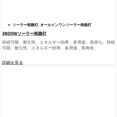
もっと早く導入しなかったのか不思議に思う
だろう。そのアップグレードは、それだけで
元が取れるし、家の中も外も少し明るく感じ
られるようになる。
ソーラー街路灯
,
オールインワンソーラー街路灯
3600Wソーラー街路灯
🛒 [Shop Now] | [Contact Customer] | 📞 [サービ
持続可能、耐久性、エネルギー効率、多用途、長持ち。持続
スエリア：[mpg_area], [mpg_city]| 📍サービス
可能、耐久性、エネルギー効率、多用途、長寿命。
エリア：[mpg_area], [mpg_city］
詳細を見る