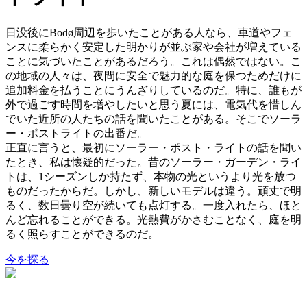
日没後にBodø周辺を歩いたことがある人なら、車道やフェ
ンスに柔らかく安定した明かりが並ぶ家や会社が増えている
ことに気づいたことがあるだろう。これは偶然ではない。こ
の地域の人々は、夜間に安全で魅力的な庭を保つためだけに
追加料金を払うことにうんざりしているのだ。特に、誰もが
外で過ごす時間を増やしたいと思う夏には、電気代を惜しん
でいた近所の人たちの話を聞いたことがある。そこでソーラ
ー・ポストライトの出番だ。
正直に言うと、最初にソーラー・ポスト・ライトの話を聞い
たとき、私は懐疑的だった。昔のソーラー・ガーデン・ライ
トは、1シーズンしか持たず、本物の光というより光を放つ
ものだったからだ。しかし、新しいモデルは違う。頑丈で明
るく、数日曇り空が続いても点灯する。一度入れたら、ほと
んど忘れることができる。光熱費がかさむことなく、庭を明
るく照らすことができるのだ。
今を探る