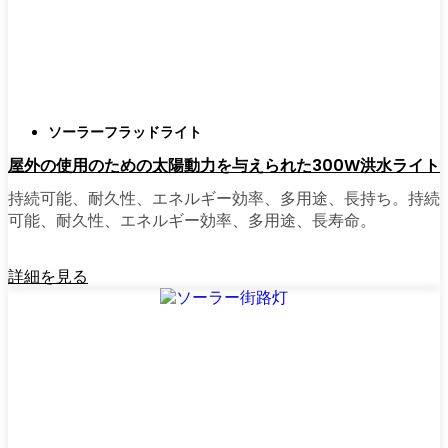
せ、適切な照明を見つけるのに時間をかけす
ぎていた。今はオンラインで注文している。
さまざまなモデルを比較したり、Bodøの他の
人たちのレビューを読んだりできるし、玄関
まで届けてくれる。たいていの店では、迅速
ソーラーフラッドライト
な配送、簡単な返品、質問があれば実際のカ
屋外の使用のための太陽動力を与えられた300W洪水ライト
スタマーサポートが受けられる。さらに、土
曜日を無駄にして用事を済ませる必要もな
持続可能、耐久性、エネルギー効率、多用途、長持ち。持続
く、地元のショップよりもオンラインの方が
可能、耐久性、エネルギー効率、多用途、長寿命。
お買い得で選択肢が多いのが普通です。
詳細を見る
乗り換えの準備はできていますか？
高い電気代にうんざりしていたり、シンプル
で信頼できる方法で敷地を照らしたいなら、
ソーラーポストライトは間違いなく試す価値
がある。私は友人や家族、そして地元の企業
にも勧めている。その手軽さを知れば、なぜ