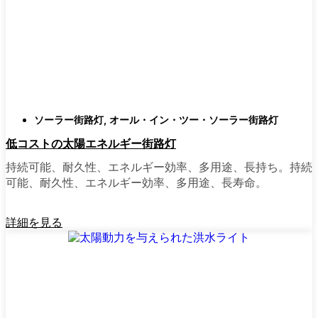
庭はそれぞれ違うので、選択肢があるのはい
いことだ。設置がとても簡単なオールインワ
ン・ユニットを選ぶ人もいます。また、広い
スペースにはフラッドライトを、ガレージや
裏門の周りには安心感のある人感センサーラ
イトを、という人もいる。装飾的なソーラー
ポストライトは、景観を気にしたり、庭にち
ソーラー街路灯
,
オール・イン・ツー・ソーラー街路灯
ょっとした魅力を加えたい場合に最適だ。ご
低コストの太陽エネルギー街路灯
近所さんが、深夜の団らんや家族団らんのた
めに裏庭のデッキを照らすのに使っているの
持続可能、耐久性、エネルギー効率、多用途、長持ち。持続
を見たこともある。どのようなニーズやスタ
可能、耐久性、エネルギー効率、多用途、長寿命。
イルにも合うものがあります。
詳細を見る
ソーラーポストライトをオンラインで購入す
る理由
正直に言うと、以前は店から店へと車を走ら