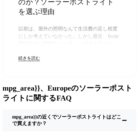
のか？ソーラーポストライト
を選ぶ理由
以前は、屋外の照明なんて生活費の足し程度
にしか考えていなかった。しかし最近、Bodø
周辺で古い照明をソーラー・ポストライトに
交換する人が増えていることに気づいた。正
続きを読む
直なところ、これは理にかなっている。残り
は太陽が引き受けてくれるので、きっと次の
電気代が少し安くなることに気づくだろう。
しかし、それは単に数ドルを節約するためだ
mpg_area}}、Europeのソーラーポスト
けではない。このあたりでは、シンプルでた
だ機能するものが好きなんだ。このソーラ
ライトに関するFAQ
ー・ポスト・ライトを設置するだけでいい。
雨が降っていても、雪が降っていても、炎天
mpg_area}}の近くでソーラーポストライトはどこ
下でも、毎晩点灯する。典型的なBodøな嵐を
で買えますか？
何度か経験したが、まだ新品のように輝いて
いる。