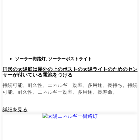
ても傷ひとつ付かないものも見たことがあ
る。
スタイル
クラシックなランタンからモダン
でミニマルなものまで、実に多くのデザイ
ンがあります。自分の家の雰囲気に合った
ものを選びましょう。庭のさまざまな場所
に組み合わせて使う人もいます。
自動センサー：
ほとんどのソーラーポスト
ソーラー街路灯
,
ソーラーポストライト
ライトは、夕暮れ時に点灯し、夜明けに消
円形の太陽庭は屋外の上のポストの太陽ライトのためのセン
灯する。モーション・センサーを備えてい
サーが付いている電池をつける
るものもあり、セキュリティを強化するの
に便利だ。
持続可能、耐久性、エネルギー効率、多用途、長持ち。持続
可能、耐久性、エネルギー効率、多用途、長寿命。
mpg_area}}周辺で見かけるソ
詳細を見る
ーラー・ポスト・ライトの種
類