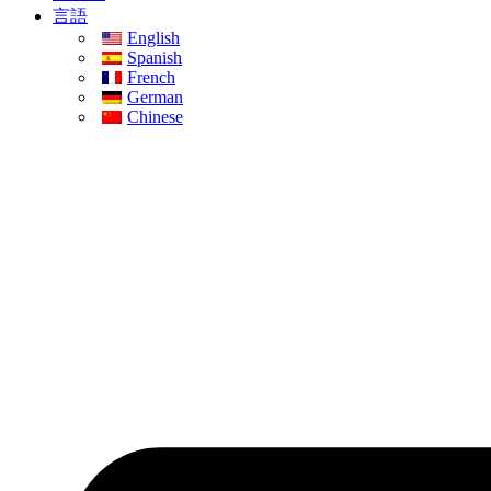
言語
English
Spanish
French
German
Chinese