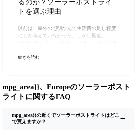
るのか？ソーラーポストライ
トを選ぶ理由
以前は、屋外の照明なんて生活費の足し程度
にしか考えていなかった。しかし最近、
Kharkiv周辺で古い照明をソーラー・ポストラ
イトに交換する人が増えていることに気づい
続きを読む
た。正直なところ、これは理にかなってい
る。残りは太陽が引き受けてくれるので、き
っと次の電気代が少し安くなることに気づく
だろう。
mpg_area}}、Europeのソーラーポスト
しかし、それは単に数ドルを節約するためだ
けではない。このあたりでは、シンプルでた
ライトに関するFAQ
だ機能するものが好きなんだ。このソーラ
ー・ポスト・ライトを設置するだけでいい。
mpg_area}}の近くでソーラーポストライトはどこ
雨が降っていても、雪が降っていても、炎天
で買えますか？
下でも、毎晩点灯する。典型的なKharkivな嵐
を何度か経験したが、まだ新品のように輝い