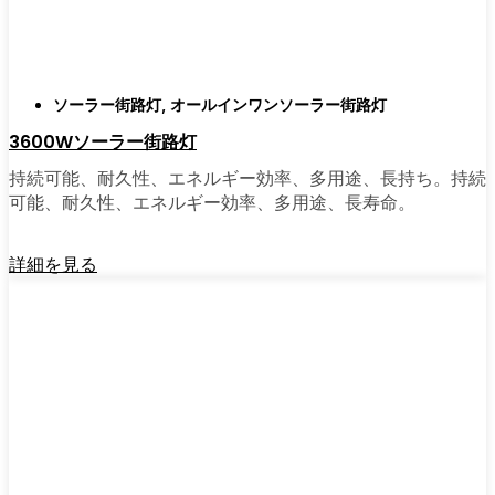
がある。私は友人や家族、そして地元の企業
にも勧めている。その手軽さを知れば、なぜ
もっと早く導入しなかったのか不思議に思う
だろう。そのアップグレードは、それだけで
ソーラー街路灯
,
オールインワンソーラー街路灯
元が取れるし、家の中も外も少し明るく感じ
3600Wソーラー街路灯
られるようになる。
持続可能、耐久性、エネルギー効率、多用途、長持ち。持続
可能、耐久性、エネルギー効率、多用途、長寿命。
🛒 [Shop Now] | [Contact Customer] | 📞 [サービ
スエリア：[mpg_area], [mpg_city]| 📍サービス
詳細を見る
エリア：[mpg_area], [mpg_city］