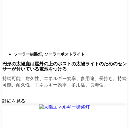
確認すること。つまり、雨や雪、ほこりに
対応できるライトということだ。雹が降っ
ても傷ひとつ付かないものも見たことがあ
る。
スタイル
クラシックなランタンからモダン
でミニマルなものまで、実に多くのデザイ
ンがあります。自分の家の雰囲気に合った
ものを選びましょう。庭のさまざまな場所
ソーラー街路灯
,
ソーラーポストライト
に組み合わせて使う人もいます。
円形の太陽庭は屋外の上のポストの太陽ライトのためのセン
自動センサー：
ほとんどのソーラーポスト
サーが付いている電池をつける
ライトは、夕暮れ時に点灯し、夜明けに消
灯する。モーション・センサーを備えてい
持続可能、耐久性、エネルギー効率、多用途、長持ち。持続
るものもあり、セキュリティを強化するの
可能、耐久性、エネルギー効率、多用途、長寿命。
に便利だ。
詳細を見る
mpg_area}}周辺で見かけるソ
ーラー・ポスト・ライトの種