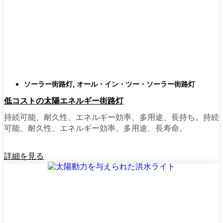
類
庭はそれぞれ違うので、選択肢があるのはい
いことだ。設置がとても簡単なオールインワ
ン・ユニットを選ぶ人もいます。また、広い
スペースにはフラッドライトを、ガレージや
裏門の周りには安心感のある人感センサーラ
ソーラー街路灯
,
オール・イン・ツー・ソーラー街路灯
イトを、という人もいる。装飾的なソーラー
低コストの太陽エネルギー街路灯
ポストライトは、景観を気にしたり、庭にち
ょっとした魅力を加えたい場合に最適だ。ご
持続可能、耐久性、エネルギー効率、多用途、長持ち。持続
近所さんが、深夜の団らんや家族団らんのた
可能、耐久性、エネルギー効率、多用途、長寿命。
めに裏庭のデッキを照らすのに使っているの
を見たこともある。どのようなニーズやスタ
詳細を見る
イルにも合うものがあります。
ソーラーポストライトをオンラインで購入す
る理由