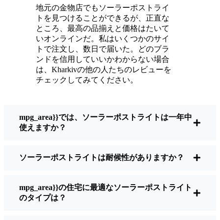
ている。
地元の金物店でもソーラーポストライ
メンテナンスは？ほとんどないよ。時々、ソ
トを見つけることができるが、正直な
ーラーパネルについたホコリや葉っぱを払う
ところ、最高の品揃えと価格はたいて
くらい。配線もいじらないし、電球も変えな
いオンラインだ。私はいくつかのサイ
トで注文し、数日で届いた。どのブラ
い。正直なところ、エネルギーを浪費したり
ンドを信用していいかわからない場合
公害を増やしたりしていないと思うと気分が
は、Kharkivの他の人たちのレビューを
いい。小さな変化ですが、私の家はより安全
チェックしてみてください。
で居心地の良い場所になりました。
mpg_area}}では、ソーラーポストライトは一年中
ソーラーポストライトを買うとき、何を見る
使えますか？
べきか？
ソーラーポストライトは耐候性がありますか？
もしあなたが切り替えを考えているのなら、
友人や近所の人に聞かれたときに私がいつも
mpg_area}}の住宅に最適なソーラーポストライト
話すことはこうだ：
のタイプは？