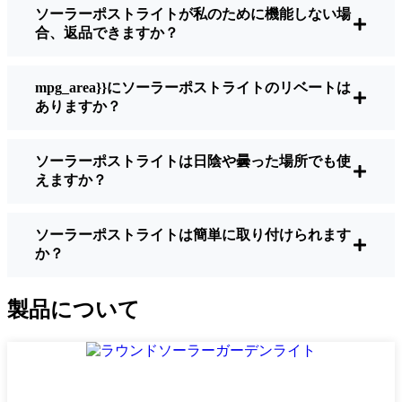
ソーラーポストライトが私のために機能しない場
明るさ：
すべてのソーラーライトが同じよ
合、返品できますか？
うに作られているわけではありません。夜
間に歩いている場所を実際に確認したい場
合は、ルーメンをチェックしよう。歩道な
mpg_area}}にソーラーポストライトのリベートは
ら50～100ルーメンで十分。車道や、もう少
ありますか？
し安全性を高めたい場合は、より明るいも
のを選ぶとよい。
ソーラーポストライトは日陰や曇った場所でも使
バッテリーの寿命：
冬でも一晩中使えるラ
えますか？
イトであることを確認すること。安価なも
のの中には、数時間で色あせ始めるものも
ある。
ソーラーポストライトは簡単に取り付けられます
か？
ビルド・クオリティ：
ステンレス製か頑丈
なプラスチック製を選ぼう。信じてほしい
のは、特価品はKharkiv天候に耐えられない
製品について
ということだ。私は、1シーズンをかろうじ
て乗り切ったセットでそのことを痛感し
た。
耐候性：
少なくともIP65等級であることを