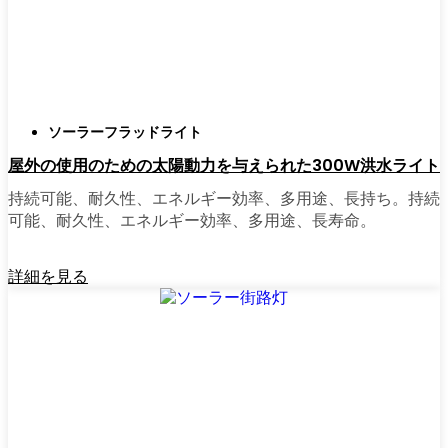
正直に言うと、以前は店から店へと車を走ら
せ、適切な照明を見つけるのに時間をかけす
ぎていた。今はオンラインで注文している。
さまざまなモデルを比較したり、Kharkivの他
ソーラーフラッドライト
の人たちのレビューを読んだりできるし、玄
屋外の使用のための太陽動力を与えられた300W洪水ライト
関まで届けてくれる。たいていの店では、迅
速な配送、簡単な返品、質問があれば実際の
持続可能、耐久性、エネルギー効率、多用途、長持ち。持続
カスタマーサポートが受けられる。さらに、
可能、耐久性、エネルギー効率、多用途、長寿命。
土曜日を無駄にして用事を済ませる必要もな
く、地元のショップよりもオンラインの方が
詳細を見る
お買い得で選択肢が多いのが普通です。
乗り換えの準備はできていますか？
高い電気代にうんざりしていたり、シンプル
で信頼できる方法で敷地を照らしたいなら、
ソーラーポストライトは間違いなく試す価値