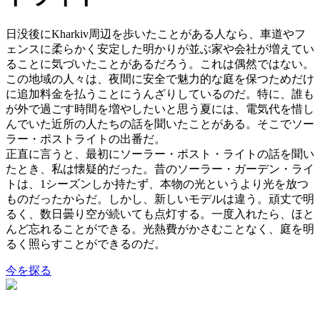
日没後にKharkiv周辺を歩いたことがある人なら、車道やフ
ェンスに柔らかく安定した明かりが並ぶ家や会社が増えてい
ることに気づいたことがあるだろう。これは偶然ではない。
この地域の人々は、夜間に安全で魅力的な庭を保つためだけ
に追加料金を払うことにうんざりしているのだ。特に、誰も
が外で過ごす時間を増やしたいと思う夏には、電気代を惜し
んでいた近所の人たちの話を聞いたことがある。そこでソー
ラー・ポストライトの出番だ。
正直に言うと、最初にソーラー・ポスト・ライトの話を聞い
たとき、私は懐疑的だった。昔のソーラー・ガーデン・ライ
トは、1シーズンしか持たず、本物の光というより光を放つ
ものだったからだ。しかし、新しいモデルは違う。頑丈で明
るく、数日曇り空が続いても点灯する。一度入れたら、ほと
んど忘れることができる。光熱費がかさむことなく、庭を明
るく照らすことができるのだ。
今を探る