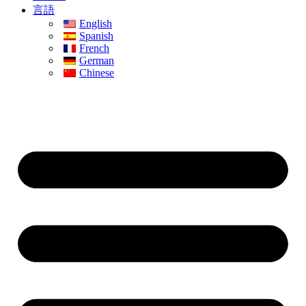
言語
English
Spanish
French
German
Chinese