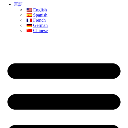
言語
English
Spanish
French
German
Chinese