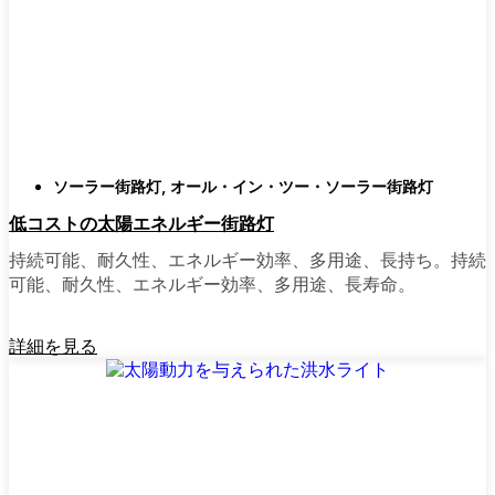
庭はそれぞれ違うので、選択肢があるのはい
いことだ。設置がとても簡単なオールインワ
ン・ユニットを選ぶ人もいます。また、広い
スペースにはフラッドライトを、ガレージや
裏門の周りには安心感のある人感センサーラ
イトを、という人もいる。装飾的なソーラー
ソーラー街路灯
,
オール・イン・ツー・ソーラー街路灯
ポストライトは、景観を気にしたり、庭にち
低コストの太陽エネルギー街路灯
ょっとした魅力を加えたい場合に最適だ。ご
近所さんが、深夜の団らんや家族団らんのた
持続可能、耐久性、エネルギー効率、多用途、長持ち。持続
めに裏庭のデッキを照らすのに使っているの
可能、耐久性、エネルギー効率、多用途、長寿命。
を見たこともある。どのようなニーズやスタ
イルにも合うものがあります。
詳細を見る
ソーラーポストライトをオンラインで購入す
る理由