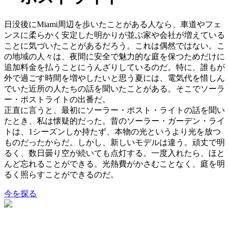
日没後にMiami周辺を歩いたことがある人なら、車道やフェ
ンスに柔らかく安定した明かりが並ぶ家や会社が増えている
ことに気づいたことがあるだろう。これは偶然ではない。こ
の地域の人々は、夜間に安全で魅力的な庭を保つためだけに
追加料金を払うことにうんざりしているのだ。特に、誰もが
外で過ごす時間を増やしたいと思う夏には、電気代を惜しん
でいた近所の人たちの話を聞いたことがある。そこでソーラ
ー・ポストライトの出番だ。
正直に言うと、最初にソーラー・ポスト・ライトの話を聞い
たとき、私は懐疑的だった。昔のソーラー・ガーデン・ライ
トは、1シーズンしか持たず、本物の光というより光を放つ
ものだったからだ。しかし、新しいモデルは違う。頑丈で明
るく、数日曇り空が続いても点灯する。一度入れたら、ほと
んど忘れることができる。光熱費がかさむことなく、庭を明
るく照らすことができるのだ。
今を探る