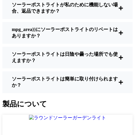
ソーラーポストライトが私のために機能しない場
うに作られているわけではありません。夜
合、返品できますか？
間に歩いている場所を実際に確認したい場
合は、ルーメンをチェックしよう。歩道な
ら50～100ルーメンで十分。車道や、もう少
mpg_area}}にソーラーポストライトのリベートは
し安全性を高めたい場合は、より明るいも
ありますか？
のを選ぶとよい。
バッテリーの寿命：
冬でも一晩中使えるラ
ソーラーポストライトは日陰や曇った場所でも使
イトであることを確認すること。安価なも
えますか？
のの中には、数時間で色あせ始めるものも
ある。
ビルド・クオリティ：
ステンレス製か頑丈
ソーラーポストライトは簡単に取り付けられます
か？
なプラスチック製を選ぼう。信じてほしい
のは、特価品はMiami天候に耐えられない
ということだ。私は、1シーズンをかろうじ
製品について
て乗り切ったセットでそのことを痛感し
た。
耐候性：
少なくともIP65等級であることを
確認すること。つまり、雨や雪、ほこりに