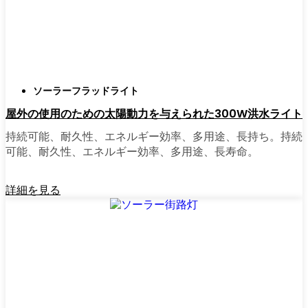
正直に言うと、以前は店から店へと車を走ら
せ、適切な照明を見つけるのに時間をかけす
ぎていた。今はオンラインで注文している。
さまざまなモデルを比較したり、Miamiの他の
人たちのレビューを読んだりできるし、玄関
ソーラーフラッドライト
まで届けてくれる。たいていの店では、迅速
屋外の使用のための太陽動力を与えられた300W洪水ライト
な配送、簡単な返品、質問があれば実際のカ
スタマーサポートが受けられる。さらに、土
持続可能、耐久性、エネルギー効率、多用途、長持ち。持続
曜日を無駄にして用事を済ませる必要もな
可能、耐久性、エネルギー効率、多用途、長寿命。
く、地元のショップよりもオンラインの方が
お買い得で選択肢が多いのが普通です。
詳細を見る
乗り換えの準備はできていますか？
高い電気代にうんざりしていたり、シンプル
で信頼できる方法で敷地を照らしたいなら、
ソーラーポストライトは間違いなく試す価値
がある。私は友人や家族、そして地元の企業