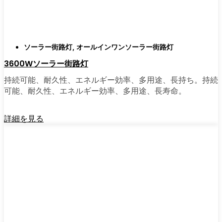
にも勧めている。その手軽さを知れば、なぜ
もっと早く導入しなかったのか不思議に思う
だろう。そのアップグレードは、それだけで
元が取れるし、家の中も外も少し明るく感じ
ソーラー街路灯
,
オールインワンソーラー街路灯
られるようになる。
3600Wソーラー街路灯
持続可能、耐久性、エネルギー効率、多用途、長持ち。持続
🛒 [Shop Now] | [Contact Customer] | 📞 [サービ
可能、耐久性、エネルギー効率、多用途、長寿命。
スエリア：[mpg_area], [mpg_city]| 📍サービス
エリア：[mpg_area], [mpg_city］
詳細を見る