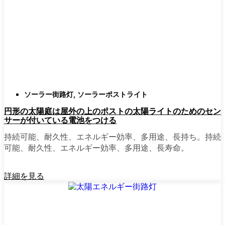
確認すること。つまり、雨や雪、ほこりに
対応できるライトということだ。雹が降っ
ても傷ひとつ付かないものも見たことがあ
る。
スタイル
クラシックなランタンからモダン
でミニマルなものまで、実に多くのデザイ
ンがあります。自分の家の雰囲気に合った
ものを選びましょう。庭のさまざまな場所
ソーラー街路灯
,
ソーラーポストライト
に組み合わせて使う人もいます。
円形の太陽庭は屋外の上のポストの太陽ライトのためのセン
自動センサー：
ほとんどのソーラーポスト
サーが付いている電池をつける
ライトは、夕暮れ時に点灯し、夜明けに消
灯する。モーション・センサーを備えてい
持続可能、耐久性、エネルギー効率、多用途、長持ち。持続
るものもあり、セキュリティを強化するの
可能、耐久性、エネルギー効率、多用途、長寿命。
に便利だ。
詳細を見る
mpg_area}}周辺で見かけるソ
ーラー・ポスト・ライトの種