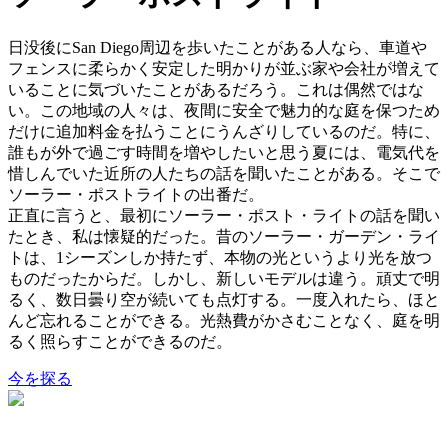
日没後にSan Diego周辺を歩いたことがある人なら、車道や
フェンスに柔らかく安定した明かりが並ぶ家や会社が増えて
いることに気づいたことがあるだろう。これは偶然ではな
い。この地域の人々は、夜間に安全で魅力的な庭を保つため
だけに追加料金を払うことにうんざりしているのだ。特に、
誰もが外で過ごす時間を増やしたいと思う夏には、電気代を
惜しんでいた近所の人たちの話を聞いたことがある。そこで
ソーラー・ポストライトの出番だ。
正直に言うと、最初にソーラー・ポスト・ライトの話を聞い
たとき、私は懐疑的だった。昔のソーラー・ガーデン・ライ
トは、1シーズンしか持たず、本物の光というより光を放つ
ものだったからだ。しかし、新しいモデルは違う。頑丈で明
るく、数日曇り空が続いても点灯する。一度入れたら、ほと
んど忘れることができる。光熱費がかさむことなく、庭を明
るく照らすことができるのだ。
今を探る