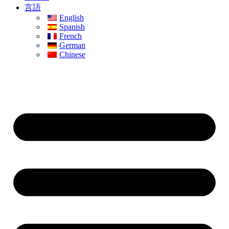
言語
English
Spanish
French
German
Chinese