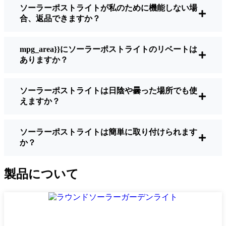
ソーラーポストライトが私のために機能しない場
明るさ：
すべてのソーラーライトが同じよ
合、返品できますか？
うに作られているわけではありません。夜
間に歩いている場所を実際に確認したい場
合は、ルーメンをチェックしよう。歩道な
mpg_area}}にソーラーポストライトのリベートは
ら50～100ルーメンで十分。車道や、もう少
ありますか？
し安全性を高めたい場合は、より明るいも
のを選ぶとよい。
ソーラーポストライトは日陰や曇った場所でも使
バッテリーの寿命：
冬でも一晩中使えるラ
えますか？
イトであることを確認すること。安価なも
のの中には、数時間で色あせ始めるものも
ある。
ソーラーポストライトは簡単に取り付けられます
か？
ビルド・クオリティ：
ステンレス製か頑丈
なプラスチック製を選ぼう。信じてほしい
のは、特価品はSan Diego天候に耐えられな
製品について
いということだ。私は、1シーズンをかろう
じて乗り切ったセットでそのことを痛感し
た。
耐候性：
少なくともIP65等級であることを