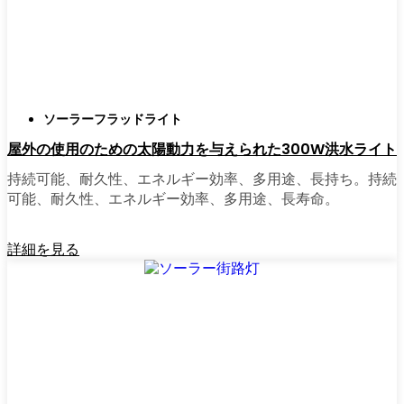
正直に言うと、以前は店から店へと車を走ら
せ、適切な照明を見つけるのに時間をかけす
ぎていた。今はオンラインで注文している。
さまざまなモデルを比較したり、San Diegoの
ソーラーフラッドライト
他の人たちのレビューを読んだりできるし、
屋外の使用のための太陽動力を与えられた300W洪水ライト
玄関まで届けてくれる。たいていの店では、
迅速な配送、簡単な返品、質問があれば実際
持続可能、耐久性、エネルギー効率、多用途、長持ち。持続
のカスタマーサポートが受けられる。さら
可能、耐久性、エネルギー効率、多用途、長寿命。
に、土曜日を無駄にして用事を済ませる必要
もなく、地元のショップよりもオンラインの
詳細を見る
方がお買い得で選択肢が多いのが普通です。
乗り換えの準備はできていますか？
高い電気代にうんざりしていたり、シンプル
で信頼できる方法で敷地を照らしたいなら、
ソーラーポストライトは間違いなく試す価値