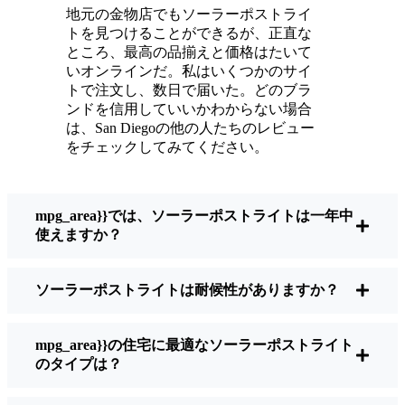
いている。
地元の金物店でもソーラーポストライ
メンテナンスは？ほとんどないよ。時々、ソ
トを見つけることができるが、正直な
ーラーパネルについたホコリや葉っぱを払う
ところ、最高の品揃えと価格はたいて
くらい。配線もいじらないし、電球も変えな
いオンラインだ。私はいくつかのサイ
トで注文し、数日で届いた。どのブラ
い。正直なところ、エネルギーを浪費したり
ンドを信用していいかわからない場合
公害を増やしたりしていないと思うと気分が
は、San Diegoの他の人たちのレビュー
いい。小さな変化ですが、私の家はより安全
をチェックしてみてください。
で居心地の良い場所になりました。
mpg_area}}では、ソーラーポストライトは一年中
ソーラーポストライトを買うとき、何を見る
使えますか？
べきか？
ソーラーポストライトは耐候性がありますか？
もしあなたが切り替えを考えているのなら、
友人や近所の人に聞かれたときに私がいつも
mpg_area}}の住宅に最適なソーラーポストライト
話すことはこうだ：
のタイプは？