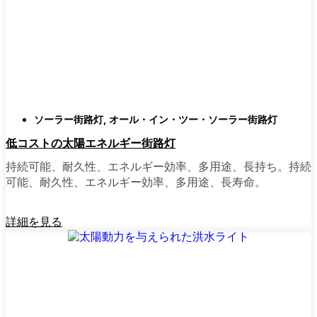
類
庭はそれぞれ違うので、選択肢があるのはい
いことだ。設置がとても簡単なオールインワ
ン・ユニットを選ぶ人もいます。また、広い
スペースにはフラッドライトを、ガレージや
裏門の周りには安心感のある人感センサーラ
ソーラー街路灯
,
オール・イン・ツー・ソーラー街路灯
イトを、という人もいる。装飾的なソーラー
低コストの太陽エネルギー街路灯
ポストライトは、景観を気にしたり、庭にち
ょっとした魅力を加えたい場合に最適だ。ご
持続可能、耐久性、エネルギー効率、多用途、長持ち。持続
近所さんが、深夜の団らんや家族団らんのた
可能、耐久性、エネルギー効率、多用途、長寿命。
めに裏庭のデッキを照らすのに使っているの
を見たこともある。どのようなニーズやスタ
詳細を見る
イルにも合うものがあります。
ソーラーポストライトをオンラインで購入す
る理由