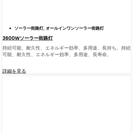
がある。私は友人や家族、そして地元の企業
にも勧めている。その手軽さを知れば、なぜ
もっと早く導入しなかったのか不思議に思う
だろう。そのアップグレードは、それだけで
ソーラー街路灯
,
オールインワンソーラー街路灯
元が取れるし、家の中も外も少し明るく感じ
3600Wソーラー街路灯
られるようになる。
持続可能、耐久性、エネルギー効率、多用途、長持ち。持続
可能、耐久性、エネルギー効率、多用途、長寿命。
🛒 [Shop Now] | [Contact Customer] | 📞 [サービ
スエリア：[mpg_area], [mpg_city]| 📍サービス
詳細を見る
エリア：[mpg_area], [mpg_city］