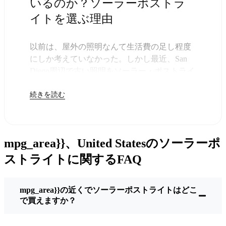
いるのか？ソーラーポストラ
イトを選ぶ理由
以前は、屋外の照明なんて生活費の足し程度
にしか考えていなかった。しかし最近、San
Diego周辺で古い照明をソーラー・ポストライ
トに交換する人が増えていることに気づい
続きを読む
た。正直なところ、これは理にかなってい
る。残りは太陽が引き受けてくれるので、き
っと次の電気代が少し安くなることに気づく
だろう。
mpg_area}}、United Statesのソーラーポ
しかし、それは単に数ドルを節約するためだ
けではない。このあたりでは、シンプルでた
ストライトに関するFAQ
だ機能するものが好きなんだ。このソーラ
ー・ポスト・ライトを設置するだけでいい。
mpg_area}}の近くでソーラーポストライトはどこ
雨が降っていても、雪が降っていても、炎天
で買えますか？
下でも、毎晩点灯する。典型的なSan Diegoな
嵐を何度か経験したが、まだ新品のように輝