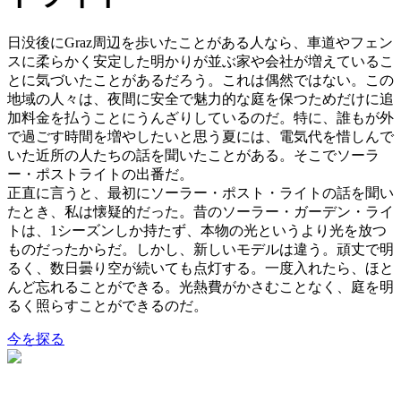
日没後にGraz周辺を歩いたことがある人なら、車道やフェン
スに柔らかく安定した明かりが並ぶ家や会社が増えているこ
とに気づいたことがあるだろう。これは偶然ではない。この
地域の人々は、夜間に安全で魅力的な庭を保つためだけに追
加料金を払うことにうんざりしているのだ。特に、誰もが外
で過ごす時間を増やしたいと思う夏には、電気代を惜しんで
いた近所の人たちの話を聞いたことがある。そこでソーラ
ー・ポストライトの出番だ。
正直に言うと、最初にソーラー・ポスト・ライトの話を聞い
たとき、私は懐疑的だった。昔のソーラー・ガーデン・ライ
トは、1シーズンしか持たず、本物の光というより光を放つ
ものだったからだ。しかし、新しいモデルは違う。頑丈で明
るく、数日曇り空が続いても点灯する。一度入れたら、ほと
んど忘れることができる。光熱費がかさむことなく、庭を明
るく照らすことができるのだ。
今を探る