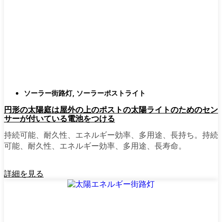
ても傷ひとつ付かないものも見たことがあ
る。
スタイル
クラシックなランタンからモダン
でミニマルなものまで、実に多くのデザイ
ンがあります。自分の家の雰囲気に合った
ものを選びましょう。庭のさまざまな場所
に組み合わせて使う人もいます。
自動センサー：
ほとんどのソーラーポスト
ソーラー街路灯
,
ソーラーポストライト
ライトは、夕暮れ時に点灯し、夜明けに消
円形の太陽庭は屋外の上のポストの太陽ライトのためのセン
灯する。モーション・センサーを備えてい
サーが付いている電池をつける
るものもあり、セキュリティを強化するの
に便利だ。
持続可能、耐久性、エネルギー効率、多用途、長持ち。持続
可能、耐久性、エネルギー効率、多用途、長寿命。
mpg_area}}周辺で見かけるソ
詳細を見る
ーラー・ポスト・ライトの種
類