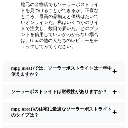
メンテナンスは？ほとんどないよ。時々、ソ
地元の金物店でもソーラーポストライ
ーラーパネルについたホコリや葉っぱを払う
トを見つけることができるが、正直な
くらい。配線もいじらないし、電球も変えな
ところ、最高の品揃えと価格はたいて
い。正直なところ、エネルギーを浪費したり
いオンラインだ。私はいくつかのサイ
トで注文し、数日で届いた。どのブラ
公害を増やしたりしていないと思うと気分が
ンドを信用していいかわからない場合
いい。小さな変化ですが、私の家はより安全
は、Grazの他の人たちのレビューをチ
で居心地の良い場所になりました。
ェックしてみてください。
ソーラーポストライトを買うとき、何を見る
mpg_area}}では、ソーラーポストライトは一年中
べきか？
使えますか？
ソーラーポストライトは耐候性がありますか？
もしあなたが切り替えを考えているのなら、
友人や近所の人に聞かれたときに私がいつも
話すことはこうだ：
mpg_area}}の住宅に最適なソーラーポストライト
のタイプは？
明るさ：
すべてのソーラーライトが同じよ