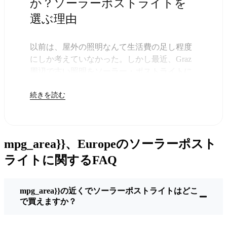
か？ソーラーポストライトを
選ぶ理由
以前は、屋外の照明なんて生活費の足し程度
にしか考えていなかった。しかし最近、Graz
周辺で古い照明をソーラー・ポストライトに
交換する人が増えていることに気づいた。正
続きを読む
直なところ、これは理にかなっている。残り
は太陽が引き受けてくれるので、きっと次の
電気代が少し安くなることに気づくだろう。
しかし、それは単に数ドルを節約するためだ
mpg_area}}、Europeのソーラーポスト
けではない。このあたりでは、シンプルでた
だ機能するものが好きなんだ。このソーラ
ライトに関するFAQ
ー・ポスト・ライトを設置するだけでいい。
雨が降っていても、雪が降っていても、炎天
mpg_area}}の近くでソーラーポストライトはどこ
下でも、毎晩点灯する。典型的なGrazな嵐を
で買えますか？
何度か経験したが、まだ新品のように輝いて
いる。