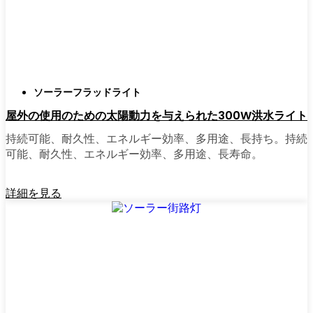
せ、適切な照明を見つけるのに時間をかけす
ぎていた。今はオンラインで注文している。
さまざまなモデルを比較したり、Grazの他の
人たちのレビューを読んだりできるし、玄関
まで届けてくれる。たいていの店では、迅速
ソーラーフラッドライト
な配送、簡単な返品、質問があれば実際のカ
屋外の使用のための太陽動力を与えられた300W洪水ライト
スタマーサポートが受けられる。さらに、土
曜日を無駄にして用事を済ませる必要もな
持続可能、耐久性、エネルギー効率、多用途、長持ち。持続
く、地元のショップよりもオンラインの方が
可能、耐久性、エネルギー効率、多用途、長寿命。
お買い得で選択肢が多いのが普通です。
詳細を見る
乗り換えの準備はできていますか？
高い電気代にうんざりしていたり、シンプル
で信頼できる方法で敷地を照らしたいなら、
ソーラーポストライトは間違いなく試す価値
がある。私は友人や家族、そして地元の企業
にも勧めている。その手軽さを知れば、なぜ