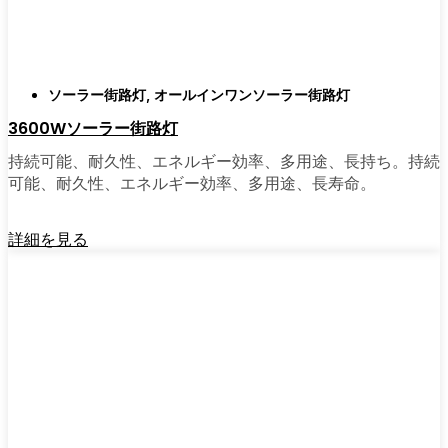
もっと早く導入しなかったのか不思議に思う
だろう。そのアップグレードは、それだけで
元が取れるし、家の中も外も少し明るく感じ
られるようになる。
ソーラー街路灯
,
オールインワンソーラー街路灯
3600Wソーラー街路灯
🛒 [Shop Now] | [Contact Customer] | 📞 [サービ
持続可能、耐久性、エネルギー効率、多用途、長持ち。持続
スエリア：[mpg_area], [mpg_city]| 📍サービス
可能、耐久性、エネルギー効率、多用途、長寿命。
エリア：[mpg_area], [mpg_city］
詳細を見る