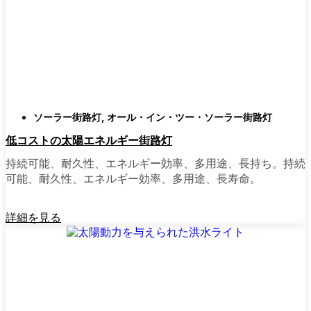
庭はそれぞれ違うので、選択肢があるのはい
いことだ。設置がとても簡単なオールインワ
ン・ユニットを選ぶ人もいます。また、広い
スペースにはフラッドライトを、ガレージや
裏門の周りには安心感のある人感センサーラ
イトを、という人もいる。装飾的なソーラー
ポストライトは、景観を気にしたり、庭にち
ソーラー街路灯
,
オール・イン・ツー・ソーラー街路灯
ょっとした魅力を加えたい場合に最適だ。ご
低コストの太陽エネルギー街路灯
近所さんが、深夜の団らんや家族団らんのた
めに裏庭のデッキを照らすのに使っているの
持続可能、耐久性、エネルギー効率、多用途、長持ち。持続
を見たこともある。どのようなニーズやスタ
可能、耐久性、エネルギー効率、多用途、長寿命。
イルにも合うものがあります。
詳細を見る
ソーラーポストライトをオンラインで購入す
る理由
正直に言うと、以前は店から店へと車を走ら