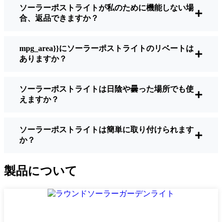
ソーラーポストライトが私のために機能しない場
うに作られているわけではありません。夜
合、返品できますか？
間に歩いている場所を実際に確認したい場
合は、ルーメンをチェックしよう。歩道な
ら50～100ルーメンで十分。車道や、もう少
mpg_area}}にソーラーポストライトのリベートは
し安全性を高めたい場合は、より明るいも
ありますか？
のを選ぶとよい。
バッテリーの寿命：
冬でも一晩中使えるラ
ソーラーポストライトは日陰や曇った場所でも使
イトであることを確認すること。安価なも
えますか？
のの中には、数時間で色あせ始めるものも
ある。
ビルド・クオリティ：
ステンレス製か頑丈
ソーラーポストライトは簡単に取り付けられます
か？
なプラスチック製を選ぼう。信じてほしい
のは、特価品はGraz天候に耐えられないと
いうことだ。私は、1シーズンをかろうじて
製品について
乗り切ったセットでそのことを痛感した。
耐候性：
少なくともIP65等級であることを
確認すること。つまり、雨や雪、ほこりに
対応できるライトということだ。雹が降っ