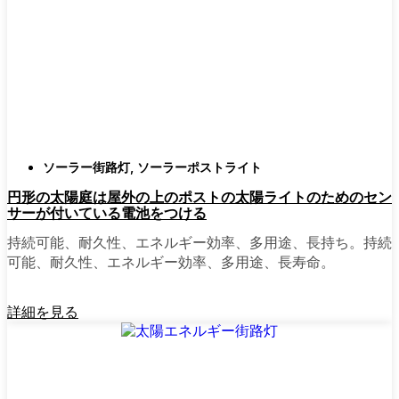
確認すること。つまり、雨や雪、ほこりに
対応できるライトということだ。雹が降っ
ても傷ひとつ付かないものも見たことがあ
る。
スタイル
クラシックなランタンからモダン
でミニマルなものまで、実に多くのデザイ
ンがあります。自分の家の雰囲気に合った
ものを選びましょう。庭のさまざまな場所
ソーラー街路灯
,
ソーラーポストライト
に組み合わせて使う人もいます。
円形の太陽庭は屋外の上のポストの太陽ライトのためのセン
自動センサー：
ほとんどのソーラーポスト
サーが付いている電池をつける
ライトは、夕暮れ時に点灯し、夜明けに消
灯する。モーション・センサーを備えてい
持続可能、耐久性、エネルギー効率、多用途、長持ち。持続
るものもあり、セキュリティを強化するの
可能、耐久性、エネルギー効率、多用途、長寿命。
に便利だ。
詳細を見る
mpg_area}}周辺で見かけるソ
ーラー・ポスト・ライトの種