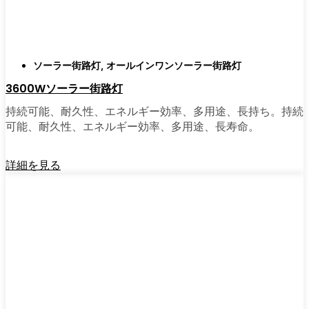
がある。私は友人や家族、そして地元の企業
にも勧めている。その手軽さを知れば、なぜ
もっと早く導入しなかったのか不思議に思う
だろう。そのアップグレードは、それだけで
ソーラー街路灯
,
オールインワンソーラー街路灯
元が取れるし、家の中も外も少し明るく感じ
3600Wソーラー街路灯
られるようになる。
持続可能、耐久性、エネルギー効率、多用途、長持ち。持続
可能、耐久性、エネルギー効率、多用途、長寿命。
🛒 [Shop Now] | [Contact Customer] | 📞 [サービ
スエリア：[mpg_area], [mpg_city]| 📍サービス
詳細を見る
エリア：[mpg_area], [mpg_city］