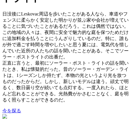
日没後にLeskovac周辺を歩いたことがある人なら、車道やフ
ェンスに柔らかく安定した明かりが並ぶ家や会社が増えてい
ることに気づいたことがあるだろう。これは偶然ではない。
この地域の人々は、夜間に安全で魅力的な庭を保つためだけ
に追加料金を払うことにうんざりしているのだ。特に、誰も
が外で過ごす時間を増やしたいと思う夏には、電気代を惜し
んでいた近所の人たちの話を聞いたことがある。そこでソー
ラー・ポストライトの出番だ。
正直に言うと、最初にソーラー・ポスト・ライトの話を聞い
たとき、私は懐疑的だった。昔のソーラー・ガーデン・ライ
トは、1シーズンしか持たず、本物の光というより光を放つ
ものだったからだ。しかし、新しいモデルは違う。頑丈で明
るく、数日曇り空が続いても点灯する。一度入れたら、ほと
んど忘れることができる。光熱費がかさむことなく、庭を明
るく照らすことができるのだ。
今を探る