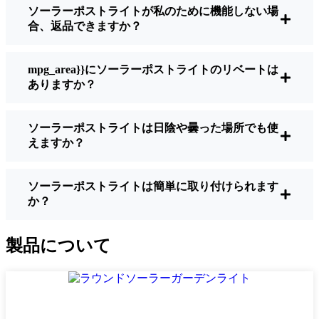
ソーラーポストライトが私のために機能しない場
明るさ：
すべてのソーラーライトが同じよ
合、返品できますか？
うに作られているわけではありません。夜
間に歩いている場所を実際に確認したい場
合は、ルーメンをチェックしよう。歩道な
mpg_area}}にソーラーポストライトのリベートは
ら50～100ルーメンで十分。車道や、もう少
ありますか？
し安全性を高めたい場合は、より明るいも
のを選ぶとよい。
ソーラーポストライトは日陰や曇った場所でも使
バッテリーの寿命：
冬でも一晩中使えるラ
えますか？
イトであることを確認すること。安価なも
のの中には、数時間で色あせ始めるものも
ある。
ソーラーポストライトは簡単に取り付けられます
か？
ビルド・クオリティ：
ステンレス製か頑丈
なプラスチック製を選ぼう。信じてほしい
のは、特価品はLeskovac天候に耐えられな
製品について
いということだ。私は、1シーズンをかろう
じて乗り切ったセットでそのことを痛感し
た。
耐候性：
少なくともIP65等級であることを