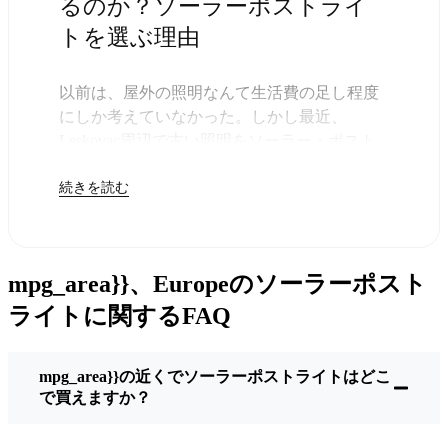
るのか？ソーラーポストライ
トを選ぶ理由
以前は、屋外の照明なんて生活費の足し程度
にしか考えていなかった。しかし最近、
Leskovac周辺で古い照明をソーラー・ポスト
ライトに交換する人が増えていることに気づ
続きを読む
いた。正直なところ、これは理にかなってい
る。残りは太陽が引き受けてくれるので、き
っと次の電気代が少し安くなることに気づく
だろう。
mpg_area}}、Europeのソーラーポスト
しかし、それは単に数ドルを節約するためだ
けではない。このあたりでは、シンプルでた
ライトに関するFAQ
だ機能するものが好きなんだ。このソーラ
ー・ポスト・ライトを設置するだけでいい。
mpg_area}}の近くでソーラーポストライトはどこ
雨が降っていても、雪が降っていても、炎天
で買えますか？
下でも、毎晩点灯する。典型的なLeskovacな
嵐を何度か経験したが、まだ新品のように輝