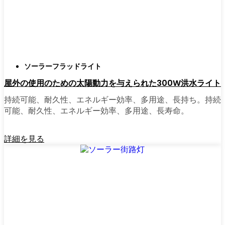
正直に言うと、以前は店から店へと車を走ら
せ、適切な照明を見つけるのに時間をかけす
ぎていた。今はオンラインで注文している。
さまざまなモデルを比較したり、Leskovacの
ソーラーフラッドライト
他の人たちのレビューを読んだりできるし、
屋外の使用のための太陽動力を与えられた300W洪水ライト
玄関まで届けてくれる。たいていの店では、
迅速な配送、簡単な返品、質問があれば実際
持続可能、耐久性、エネルギー効率、多用途、長持ち。持続
のカスタマーサポートが受けられる。さら
可能、耐久性、エネルギー効率、多用途、長寿命。
に、土曜日を無駄にして用事を済ませる必要
もなく、地元のショップよりもオンラインの
詳細を見る
方がお買い得で選択肢が多いのが普通です。
乗り換えの準備はできていますか？
高い電気代にうんざりしていたり、シンプル
で信頼できる方法で敷地を照らしたいなら、
ソーラーポストライトは間違いなく試す価値