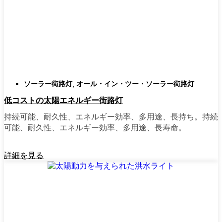
類
庭はそれぞれ違うので、選択肢があるのはい
いことだ。設置がとても簡単なオールインワ
ン・ユニットを選ぶ人もいます。また、広い
スペースにはフラッドライトを、ガレージや
裏門の周りには安心感のある人感センサーラ
ソーラー街路灯
,
オール・イン・ツー・ソーラー街路灯
イトを、という人もいる。装飾的なソーラー
低コストの太陽エネルギー街路灯
ポストライトは、景観を気にしたり、庭にち
ょっとした魅力を加えたい場合に最適だ。ご
持続可能、耐久性、エネルギー効率、多用途、長持ち。持続
近所さんが、深夜の団らんや家族団らんのた
可能、耐久性、エネルギー効率、多用途、長寿命。
めに裏庭のデッキを照らすのに使っているの
を見たこともある。どのようなニーズやスタ
詳細を見る
イルにも合うものがあります。
ソーラーポストライトをオンラインで購入す
る理由