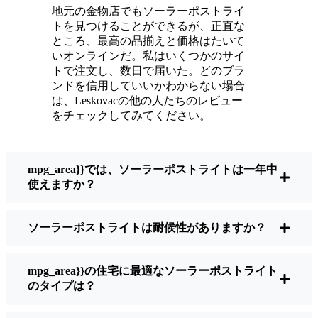
いている。
地元の金物店でもソーラーポストライ
メンテナンスは？ほとんどないよ。時々、ソ
トを見つけることができるが、正直な
ーラーパネルについたホコリや葉っぱを払う
ところ、最高の品揃えと価格はたいて
くらい。配線もいじらないし、電球も変えな
いオンラインだ。私はいくつかのサイ
トで注文し、数日で届いた。どのブラ
い。正直なところ、エネルギーを浪費したり
ンドを信用していいかわからない場合
公害を増やしたりしていないと思うと気分が
は、Leskovacの他の人たちのレビュー
いい。小さな変化ですが、私の家はより安全
をチェックしてみてください。
で居心地の良い場所になりました。
mpg_area}}では、ソーラーポストライトは一年中
ソーラーポストライトを買うとき、何を見る
使えますか？
べきか？
ソーラーポストライトは耐候性がありますか？
もしあなたが切り替えを考えているのなら、
友人や近所の人に聞かれたときに私がいつも
mpg_area}}の住宅に最適なソーラーポストライト
話すことはこうだ：
のタイプは？