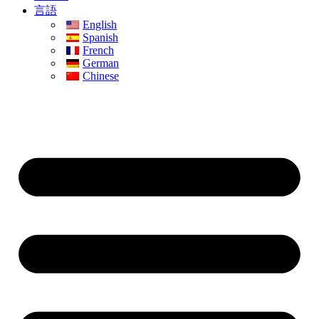
言語
English
Spanish
French
German
Chinese