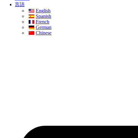
言語
English
Spanish
French
German
Chinese