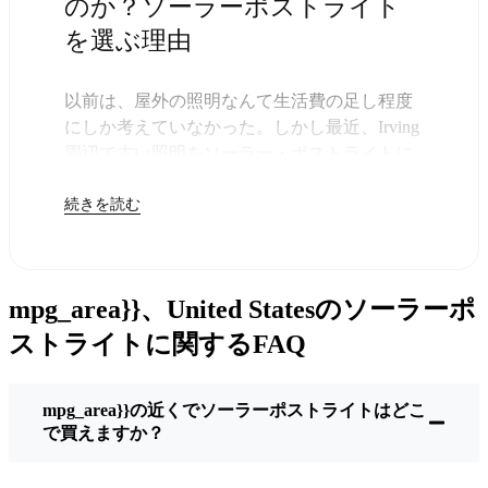
のか？ソーラーポストライト
を選ぶ理由
以前は、屋外の照明なんて生活費の足し程度
にしか考えていなかった。しかし最近、Irving
周辺で古い照明をソーラー・ポストライトに
交換する人が増えていることに気づいた。正
続きを読む
直なところ、これは理にかなっている。残り
は太陽が引き受けてくれるので、きっと次の
電気代が少し安くなることに気づくだろう。
しかし、それは単に数ドルを節約するためだ
mpg_area}}、United Statesのソーラーポ
けではない。このあたりでは、シンプルでた
だ機能するものが好きなんだ。このソーラ
ストライトに関するFAQ
ー・ポスト・ライトを設置するだけでいい。
雨が降っていても、雪が降っていても、炎天
mpg_area}}の近くでソーラーポストライトはどこ
下でも、毎晩点灯する。典型的なIrvingな嵐を
で買えますか？
何度か経験したが、まだ新品のように輝いて
いる。