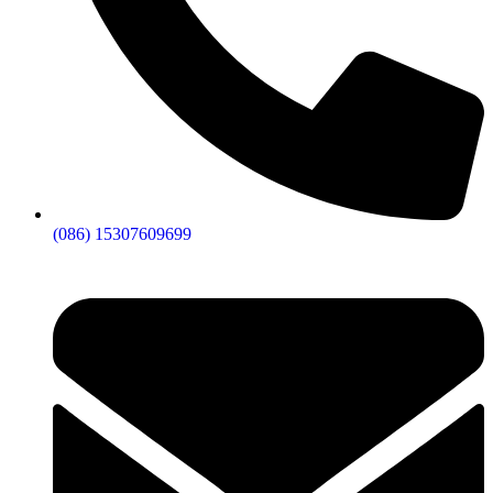
(086) 15307609699