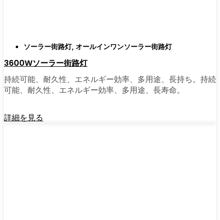
もっと早く導入しなかったのか不思議に思う
だろう。そのアップグレードは、それだけで
元が取れるし、家の中も外も少し明るく感じ
られるようになる。
ソーラー街路灯
,
オールインワンソーラー街路灯
3600Wソーラー街路灯
🛒 [Shop Now] | [Contact Customer] | 📞 [サービ
持続可能、耐久性、エネルギー効率、多用途、長持ち。持続
スエリア：[mpg_area], [mpg_city]| 📍サービス
可能、耐久性、エネルギー効率、多用途、長寿命。
エリア：[mpg_area], [mpg_city］
詳細を見る