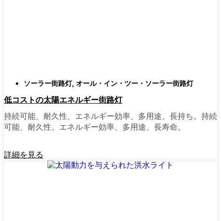
庭はそれぞれ違うので、選択肢があるのはい
いことだ。設置がとても簡単なオールインワ
ン・ユニットを選ぶ人もいます。また、広い
スペースにはフラッドライトを、ガレージや
裏門の周りには安心感のある人感センサーラ
イトを、という人もいる。装飾的なソーラー
ポストライトは、景観を気にしたり、庭にち
ソーラー街路灯
,
オール・イン・ツー・ソーラー街路灯
ょっとした魅力を加えたい場合に最適だ。ご
低コストの太陽エネルギー街路灯
近所さんが、深夜の団らんや家族団らんのた
めに裏庭のデッキを照らすのに使っているの
持続可能、耐久性、エネルギー効率、多用途、長持ち。持続
を見たこともある。どのようなニーズやスタ
可能、耐久性、エネルギー効率、多用途、長寿命。
イルにも合うものがあります。
詳細を見る
ソーラーポストライトをオンラインで購入す
る理由
正直に言うと、以前は店から店へと車を走ら