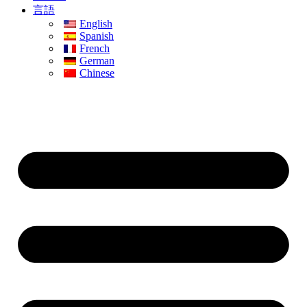
言語
English
Spanish
French
German
Chinese