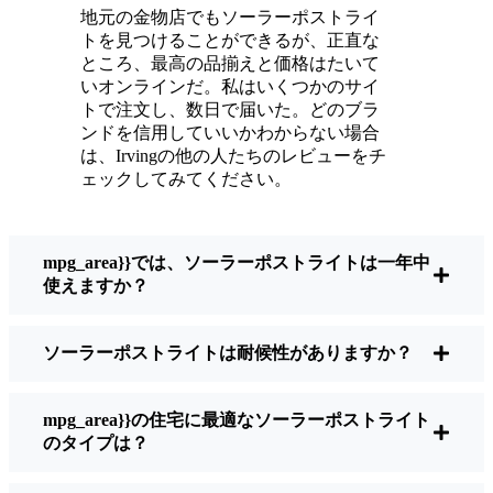
メンテナンスは？ほとんどないよ。時々、ソ
地元の金物店でもソーラーポストライ
ーラーパネルについたホコリや葉っぱを払う
トを見つけることができるが、正直な
くらい。配線もいじらないし、電球も変えな
ところ、最高の品揃えと価格はたいて
い。正直なところ、エネルギーを浪費したり
いオンラインだ。私はいくつかのサイ
トで注文し、数日で届いた。どのブラ
公害を増やしたりしていないと思うと気分が
ンドを信用していいかわからない場合
いい。小さな変化ですが、私の家はより安全
は、Irvingの他の人たちのレビューをチ
で居心地の良い場所になりました。
ェックしてみてください。
ソーラーポストライトを買うとき、何を見る
mpg_area}}では、ソーラーポストライトは一年中
べきか？
使えますか？
ソーラーポストライトは耐候性がありますか？
もしあなたが切り替えを考えているのなら、
友人や近所の人に聞かれたときに私がいつも
話すことはこうだ：
mpg_area}}の住宅に最適なソーラーポストライト
のタイプは？
明るさ：
すべてのソーラーライトが同じよ