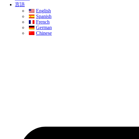
言語
English
Spanish
French
German
Chinese