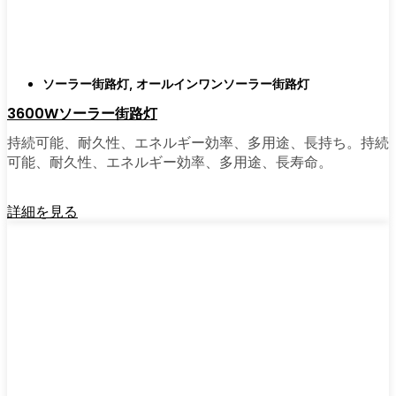
がある。私は友人や家族、そして地元の企業
にも勧めている。その手軽さを知れば、なぜ
もっと早く導入しなかったのか不思議に思う
だろう。そのアップグレードは、それだけで
ソーラー街路灯
,
オールインワンソーラー街路灯
元が取れるし、家の中も外も少し明るく感じ
3600Wソーラー街路灯
られるようになる。
持続可能、耐久性、エネルギー効率、多用途、長持ち。持続
可能、耐久性、エネルギー効率、多用途、長寿命。
🛒 [Shop Now] | [Contact Customer] | 📞 [サービ
スエリア：[mpg_area], [mpg_city]| 📍サービス
詳細を見る
エリア：[mpg_area], [mpg_city］