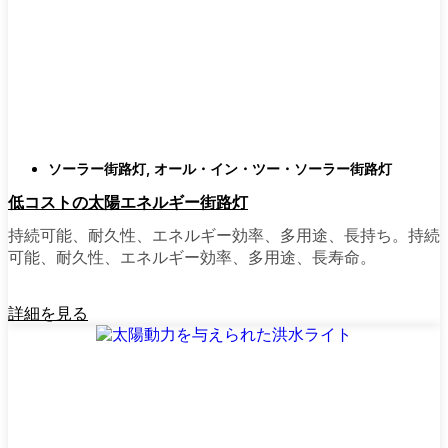
類
庭はそれぞれ違うので、選択肢があるのはい
いことだ。設置がとても簡単なオールインワ
ン・ユニットを選ぶ人もいます。また、広い
スペースにはフラッドライトを、ガレージや
裏門の周りには安心感のある人感センサーラ
ソーラー街路灯
,
オール・イン・ツー・ソーラー街路灯
イトを、という人もいる。装飾的なソーラー
低コストの太陽エネルギー街路灯
ポストライトは、景観を気にしたり、庭にち
ょっとした魅力を加えたい場合に最適だ。ご
持続可能、耐久性、エネルギー効率、多用途、長持ち。持続
近所さんが、深夜の団らんや家族団らんのた
可能、耐久性、エネルギー効率、多用途、長寿命。
めに裏庭のデッキを照らすのに使っているの
を見たこともある。どのようなニーズやスタ
詳細を見る
イルにも合うものがあります。
ソーラーポストライトをオンラインで購入す
る理由