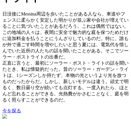
日没後にMessina周辺を歩いたことがある人なら、車道やフ
ェンスに柔らかく安定した明かりが並ぶ家や会社が増えてい
ることに気づいたことがあるだろう。これは偶然ではない。
この地域の人々は、夜間に安全で魅力的な庭を保つためだけ
に追加料金を払うことにうんざりしているのだ。特に、誰も
が外で過ごす時間を増やしたいと思う夏には、電気代を惜し
んでいた近所の人たちの話を聞いたことがある。そこでソー
ラー・ポストライトの出番だ。
正直に言うと、最初にソーラー・ポスト・ライトの話を聞い
たとき、私は懐疑的だった。昔のソーラー・ガーデン・ライ
トは、1シーズンしか持たず、本物の光というより光を放つ
ものだったからだ。しかし、新しいモデルは違う。頑丈で明
るく、数日曇り空が続いても点灯する。一度入れたら、ほと
んど忘れることができる。光熱費がかさむことなく、庭を明
るく照らすことができるのだ。
今を探る