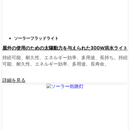
正直に言うと、以前は店から店へと車を走ら
せ、適切な照明を見つけるのに時間をかけす
ぎていた。今はオンラインで注文している。
さまざまなモデルを比較したり、Messinaの他
ソーラーフラッドライト
の人たちのレビューを読んだりできるし、玄
屋外の使用のための太陽動力を与えられた300W洪水ライト
関まで届けてくれる。たいていの店では、迅
速な配送、簡単な返品、質問があれば実際の
持続可能、耐久性、エネルギー効率、多用途、長持ち。持続
カスタマーサポートが受けられる。さらに、
可能、耐久性、エネルギー効率、多用途、長寿命。
土曜日を無駄にして用事を済ませる必要もな
く、地元のショップよりもオンラインの方が
詳細を見る
お買い得で選択肢が多いのが普通です。
乗り換えの準備はできていますか？
高い電気代にうんざりしていたり、シンプル
で信頼できる方法で敷地を照らしたいなら、
ソーラーポストライトは間違いなく試す価値