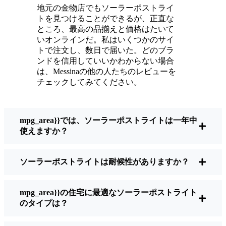
ている。
地元の金物店でもソーラーポストライ
メンテナンスは？ほとんどないよ。時々、ソ
トを見つけることができるが、正直な
ーラーパネルについたホコリや葉っぱを払う
ところ、最高の品揃えと価格はたいて
くらい。配線もいじらないし、電球も変えな
いオンラインだ。私はいくつかのサイ
トで注文し、数日で届いた。どのブラ
い。正直なところ、エネルギーを浪費したり
ンドを信用していいかわからない場合
公害を増やしたりしていないと思うと気分が
は、Messinaの他の人たちのレビューを
いい。小さな変化ですが、私の家はより安全
チェックしてみてください。
で居心地の良い場所になりました。
mpg_area}}では、ソーラーポストライトは一年中
ソーラーポストライトを買うとき、何を見る
使えますか？
べきか？
ソーラーポストライトは耐候性がありますか？
もしあなたが切り替えを考えているのなら、
友人や近所の人に聞かれたときに私がいつも
mpg_area}}の住宅に最適なソーラーポストライト
話すことはこうだ：
のタイプは？