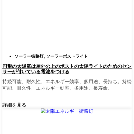
確認すること。つまり、雨や雪、ほこりに
対応できるライトということだ。雹が降っ
ても傷ひとつ付かないものも見たことがあ
る。
スタイル
クラシックなランタンからモダン
でミニマルなものまで、実に多くのデザイ
ンがあります。自分の家の雰囲気に合った
ものを選びましょう。庭のさまざまな場所
ソーラー街路灯
,
ソーラーポストライト
に組み合わせて使う人もいます。
円形の太陽庭は屋外の上のポストの太陽ライトのためのセン
自動センサー：
ほとんどのソーラーポスト
サーが付いている電池をつける
ライトは、夕暮れ時に点灯し、夜明けに消
灯する。モーション・センサーを備えてい
持続可能、耐久性、エネルギー効率、多用途、長持ち。持続
るものもあり、セキュリティを強化するの
可能、耐久性、エネルギー効率、多用途、長寿命。
に便利だ。
詳細を見る
mpg_area}}周辺で見かけるソ
ーラー・ポスト・ライトの種