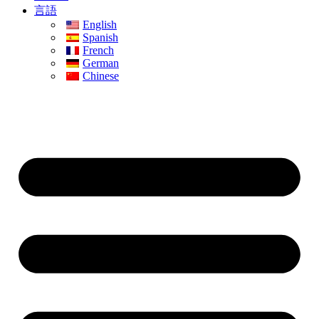
言語
English
Spanish
French
German
Chinese