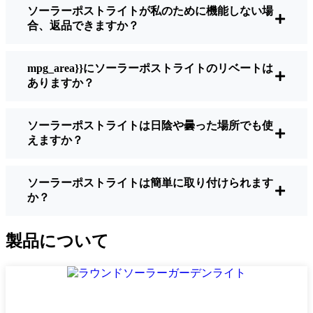
ソーラーポストライトが私のために機能しない場
明るさ：
すべてのソーラーライトが同じよ
合、返品できますか？
うに作られているわけではありません。夜
間に歩いている場所を実際に確認したい場
合は、ルーメンをチェックしよう。歩道な
mpg_area}}にソーラーポストライトのリベートは
ら50～100ルーメンで十分。車道や、もう少
ありますか？
し安全性を高めたい場合は、より明るいも
のを選ぶとよい。
ソーラーポストライトは日陰や曇った場所でも使
バッテリーの寿命：
冬でも一晩中使えるラ
えますか？
イトであることを確認すること。安価なも
のの中には、数時間で色あせ始めるものも
ある。
ソーラーポストライトは簡単に取り付けられます
か？
ビルド・クオリティ：
ステンレス製か頑丈
なプラスチック製を選ぼう。信じてほしい
のは、特価品はMessina天候に耐えられない
製品について
ということだ。私は、1シーズンをかろうじ
て乗り切ったセットでそのことを痛感し
た。
耐候性：
少なくともIP65等級であることを