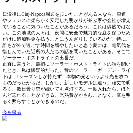
日没後にCluj-Napoca周辺を歩いたことがある人なら、車道
やフェンスに柔らかく安定した明かりが並ぶ家や会社が増え
ていることに気づいたことがあるだろう。これは偶然ではな
い。この地域の人々は、夜間に安全で魅力的な庭を保つため
だけに追加料金を払うことにうんざりしているのだ。特に、
誰もが外で過ごす時間を増やしたいと思う夏には、電気代を
惜しんでいた近所の人たちの話を聞いたことがある。そこで
ソーラー・ポストライトの出番だ。
正直に言うと、最初にソーラー・ポスト・ライトの話を聞い
たとき、私は懐疑的だった。昔のソーラー・ガーデン・ライ
トは、1シーズンしか持たず、本物の光というより光を放つ
ものだったからだ。しかし、新しいモデルは違う。頑丈で明
るく、数日曇り空が続いても点灯する。一度入れたら、ほと
んど忘れることができる。光熱費がかさむことなく、庭を明
るく照らすことができるのだ。
今を探る