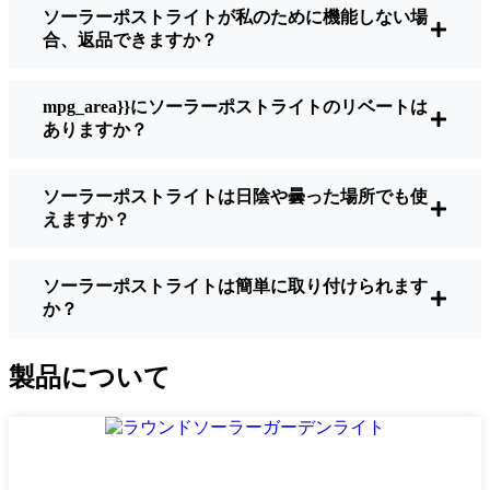
ソーラーポストライトが私のために機能しない場
明るさ：
すべてのソーラーライトが同じよ
合、返品できますか？
うに作られているわけではありません。夜
間に歩いている場所を実際に確認したい場
合は、ルーメンをチェックしよう。歩道な
mpg_area}}にソーラーポストライトのリベートは
ら50～100ルーメンで十分。車道や、もう少
ありますか？
し安全性を高めたい場合は、より明るいも
のを選ぶとよい。
ソーラーポストライトは日陰や曇った場所でも使
バッテリーの寿命：
冬でも一晩中使えるラ
えますか？
イトであることを確認すること。安価なも
のの中には、数時間で色あせ始めるものも
ある。
ソーラーポストライトは簡単に取り付けられます
か？
ビルド・クオリティ：
ステンレス製か頑丈
なプラスチック製を選ぼう。信じてほしい
のは、特価品はCluj-Napoca天候に耐えられ
製品について
ないということだ。私は、1シーズンをかろ
うじて乗り切ったセットでそのことを痛感
した。
耐候性：
少なくともIP65等級であることを