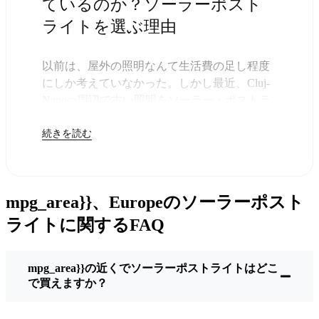
ているのか？ソーラーポスト
ライトを選ぶ理由
以前は、屋外の照明なんて生活費の足し程度
にしか考えていなかった。しかし最近、Cluj-
Napoca周辺で古い照明をソーラー・ポストラ
イトに交換する人が増えていることに気づい
続きを読む
た。正直なところ、これは理にかなってい
る。残りは太陽が引き受けてくれるので、き
っと次の電気代が少し安くなることに気づく
だろう。
mpg_area}}、Europeのソーラーポスト
しかし、それは単に数ドルを節約するためだ
けではない。このあたりでは、シンプルでた
ライトに関するFAQ
だ機能するものが好きなんだ。このソーラ
ー・ポスト・ライトを設置するだけでいい。
mpg_area}}の近くでソーラーポストライトはどこ
雨が降っていても、雪が降っていても、炎天
で買えますか？
下でも、毎晩点灯する。典型的なCluj-Napoca
な嵐を何度か経験したが、まだ新品のように