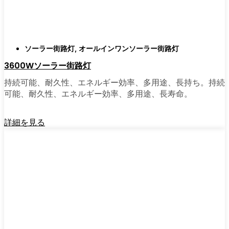
ソーラーポストライトは間違いなく試す価値
がある。私は友人や家族、そして地元の企業
にも勧めている。その手軽さを知れば、なぜ
もっと早く導入しなかったのか不思議に思う
ソーラー街路灯
,
オールインワンソーラー街路灯
だろう。そのアップグレードは、それだけで
3600Wソーラー街路灯
元が取れるし、家の中も外も少し明るく感じ
られるようになる。
持続可能、耐久性、エネルギー効率、多用途、長持ち。持続
可能、耐久性、エネルギー効率、多用途、長寿命。
🛒 [Shop Now] | [Contact Customer] | 📞 [サービ
詳細を見る
スエリア：[mpg_area], [mpg_city]| 📍サービス
エリア：[mpg_area], [mpg_city］