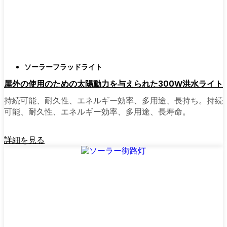
正直に言うと、以前は店から店へと車を走ら
せ、適切な照明を見つけるのに時間をかけす
ぎていた。今はオンラインで注文している。
さまざまなモデルを比較したり、Cluj-Napoca
ソーラーフラッドライト
の他の人たちのレビューを読んだりできる
屋外の使用のための太陽動力を与えられた300W洪水ライト
し、玄関まで届けてくれる。たいていの店で
は、迅速な配送、簡単な返品、質問があれば
持続可能、耐久性、エネルギー効率、多用途、長持ち。持続
実際のカスタマーサポートが受けられる。さ
可能、耐久性、エネルギー効率、多用途、長寿命。
らに、土曜日を無駄にして用事を済ませる必
要もなく、地元のショップよりもオンライン
詳細を見る
の方がお買い得で選択肢が多いのが普通で
す。
乗り換えの準備はできていますか？
高い電気代にうんざりしていたり、シンプル
で信頼できる方法で敷地を照らしたいなら、