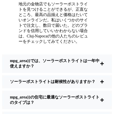
輝いている。
地元の金物店でもソーラーポストライ
メンテナンスは？ほとんどないよ。時々、ソ
トを見つけることができるが、正直な
ーラーパネルについたホコリや葉っぱを払う
ところ、最高の品揃えと価格はたいて
くらい。配線もいじらないし、電球も変えな
いオンラインだ。私はいくつかのサイ
トで注文し、数日で届いた。どのブラ
い。正直なところ、エネルギーを浪費したり
ンドを信用していいかわからない場合
公害を増やしたりしていないと思うと気分が
は、Cluj-Napocaの他の人たちのレビュ
いい。小さな変化ですが、私の家はより安全
ーをチェックしてみてください。
で居心地の良い場所になりました。
mpg_area}}では、ソーラーポストライトは一年中
ソーラーポストライトを買うとき、何を見る
使えますか？
べきか？
ソーラーポストライトは耐候性がありますか？
もしあなたが切り替えを考えているのなら、
友人や近所の人に聞かれたときに私がいつも
mpg_area}}の住宅に最適なソーラーポストライト
話すことはこうだ：
のタイプは？