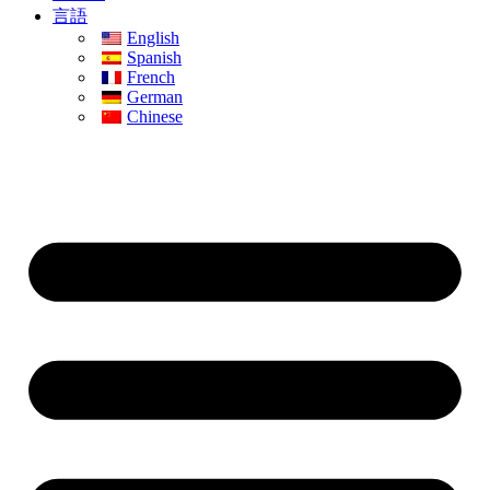
言語
English
Spanish
French
German
Chinese