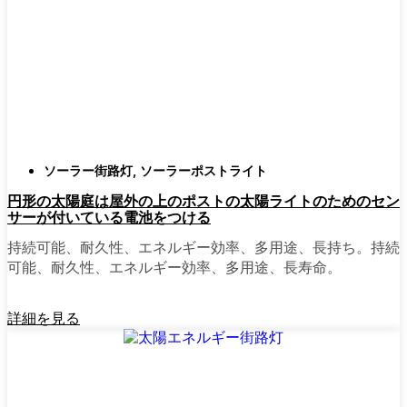
確認すること。つまり、雨や雪、ほこりに
対応できるライトということだ。雹が降っ
ても傷ひとつ付かないものも見たことがあ
る。
スタイル
クラシックなランタンからモダン
でミニマルなものまで、実に多くのデザイ
ンがあります。自分の家の雰囲気に合った
ものを選びましょう。庭のさまざまな場所
ソーラー街路灯
,
ソーラーポストライト
に組み合わせて使う人もいます。
円形の太陽庭は屋外の上のポストの太陽ライトのためのセン
自動センサー：
ほとんどのソーラーポスト
サーが付いている電池をつける
ライトは、夕暮れ時に点灯し、夜明けに消
灯する。モーション・センサーを備えてい
持続可能、耐久性、エネルギー効率、多用途、長持ち。持続
るものもあり、セキュリティを強化するの
可能、耐久性、エネルギー効率、多用途、長寿命。
に便利だ。
詳細を見る
mpg_area}}周辺で見かけるソ
ーラー・ポスト・ライトの種