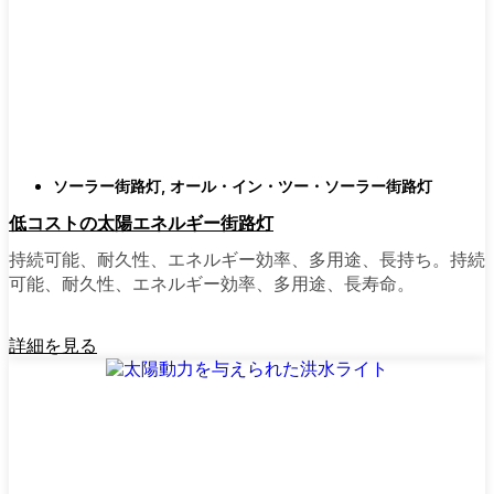
類
庭はそれぞれ違うので、選択肢があるのはい
いことだ。設置がとても簡単なオールインワ
ン・ユニットを選ぶ人もいます。また、広い
スペースにはフラッドライトを、ガレージや
裏門の周りには安心感のある人感センサーラ
ソーラー街路灯
,
オール・イン・ツー・ソーラー街路灯
イトを、という人もいる。装飾的なソーラー
低コストの太陽エネルギー街路灯
ポストライトは、景観を気にしたり、庭にち
ょっとした魅力を加えたい場合に最適だ。ご
持続可能、耐久性、エネルギー効率、多用途、長持ち。持続
近所さんが、深夜の団らんや家族団らんのた
可能、耐久性、エネルギー効率、多用途、長寿命。
めに裏庭のデッキを照らすのに使っているの
を見たこともある。どのようなニーズやスタ
詳細を見る
イルにも合うものがあります。
ソーラーポストライトをオンラインで購入す
る理由