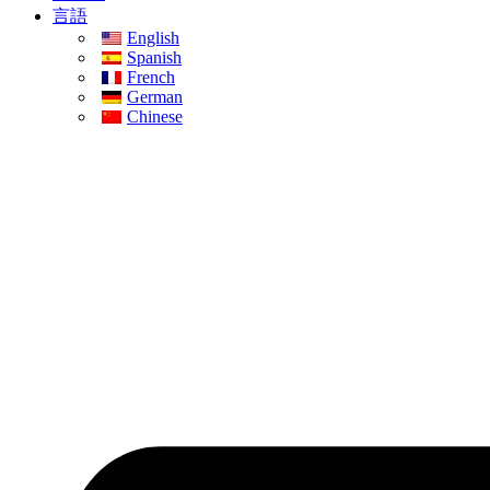
言語
English
Spanish
French
German
Chinese