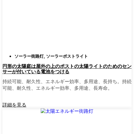
確認すること。つまり、雨や雪、ほこりに
対応できるライトということだ。雹が降っ
ても傷ひとつ付かないものも見たことがあ
る。
スタイル
クラシックなランタンからモダン
でミニマルなものまで、実に多くのデザイ
ンがあります。自分の家の雰囲気に合った
ものを選びましょう。庭のさまざまな場所
ソーラー街路灯
,
ソーラーポストライト
に組み合わせて使う人もいます。
円形の太陽庭は屋外の上のポストの太陽ライトのためのセン
自動センサー：
ほとんどのソーラーポスト
サーが付いている電池をつける
ライトは、夕暮れ時に点灯し、夜明けに消
灯する。モーション・センサーを備えてい
持続可能、耐久性、エネルギー効率、多用途、長持ち。持続
るものもあり、セキュリティを強化するの
可能、耐久性、エネルギー効率、多用途、長寿命。
に便利だ。
詳細を見る
mpg_area}}周辺で見かけるソ
ーラー・ポスト・ライトの種