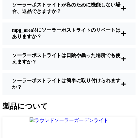
ソーラーポストライトが私のために機能しない場
明るさ：
すべてのソーラーライトが同じよ
合、返品できますか？
うに作られているわけではありません。夜
間に歩いている場所を実際に確認したい場
合は、ルーメンをチェックしよう。歩道な
mpg_area}}にソーラーポストライトのリベートは
ら50～100ルーメンで十分。車道や、もう少
ありますか？
し安全性を高めたい場合は、より明るいも
のを選ぶとよい。
ソーラーポストライトは日陰や曇った場所でも使
バッテリーの寿命：
冬でも一晩中使えるラ
えますか？
イトであることを確認すること。安価なも
のの中には、数時間で色あせ始めるものも
ある。
ソーラーポストライトは簡単に取り付けられます
か？
ビルド・クオリティ：
ステンレス製か頑丈
なプラスチック製を選ぼう。信じてほしい
のは、特価品はBucharest天候に耐えられな
製品について
いということだ。私は、1シーズンをかろう
じて乗り切ったセットでそのことを痛感し
た。
耐候性：
少なくともIP65等級であることを