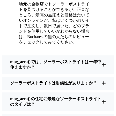
いている。
地元の金物店でもソーラーポストライ
メンテナンスは？ほとんどないよ。時々、ソ
トを見つけることができるが、正直な
ーラーパネルについたホコリや葉っぱを払う
ところ、最高の品揃えと価格はたいて
くらい。配線もいじらないし、電球も変えな
いオンラインだ。私はいくつかのサイ
トで注文し、数日で届いた。どのブラ
い。正直なところ、エネルギーを浪費したり
ンドを信用していいかわからない場合
公害を増やしたりしていないと思うと気分が
は、Bucharestの他の人たちのレビュー
いい。小さな変化ですが、私の家はより安全
をチェックしてみてください。
で居心地の良い場所になりました。
mpg_area}}では、ソーラーポストライトは一年中
ソーラーポストライトを買うとき、何を見る
使えますか？
べきか？
ソーラーポストライトは耐候性がありますか？
もしあなたが切り替えを考えているのなら、
友人や近所の人に聞かれたときに私がいつも
mpg_area}}の住宅に最適なソーラーポストライト
話すことはこうだ：
のタイプは？