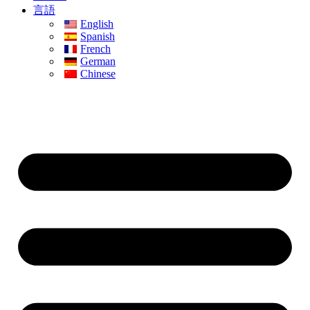
言語
English
Spanish
French
German
Chinese