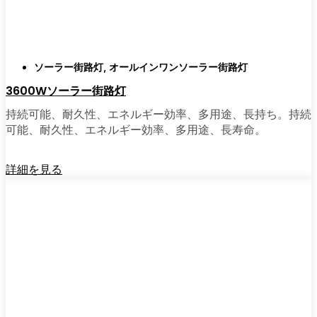
がある。私は友人や家族、そして地元の企業
にも勧めている。その手軽さを知れば、なぜ
もっと早く導入しなかったのか不思議に思う
だろう。そのアップグレードは、それだけで
ソーラー街路灯
,
オールインワンソーラー街路灯
元が取れるし、家の中も外も少し明るく感じ
3600Wソーラー街路灯
られるようになる。
持続可能、耐久性、エネルギー効率、多用途、長持ち。持続
可能、耐久性、エネルギー効率、多用途、長寿命。
🛒 [Shop Now] | [Contact Customer] | 📞 [サービ
スエリア：[mpg_area], [mpg_city]| 📍サービス
詳細を見る
エリア：[mpg_area], [mpg_city］