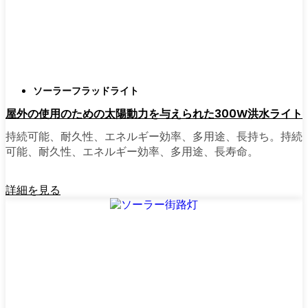
正直に言うと、以前は店から店へと車を走ら
せ、適切な照明を見つけるのに時間をかけす
ぎていた。今はオンラインで注文している。
さまざまなモデルを比較したり、Bucharestの
ソーラーフラッドライト
他の人たちのレビューを読んだりできるし、
屋外の使用のための太陽動力を与えられた300W洪水ライト
玄関まで届けてくれる。たいていの店では、
迅速な配送、簡単な返品、質問があれば実際
持続可能、耐久性、エネルギー効率、多用途、長持ち。持続
のカスタマーサポートが受けられる。さら
可能、耐久性、エネルギー効率、多用途、長寿命。
に、土曜日を無駄にして用事を済ませる必要
もなく、地元のショップよりもオンラインの
詳細を見る
方がお買い得で選択肢が多いのが普通です。
乗り換えの準備はできていますか？
高い電気代にうんざりしていたり、シンプル
で信頼できる方法で敷地を照らしたいなら、
ソーラーポストライトは間違いなく試す価値