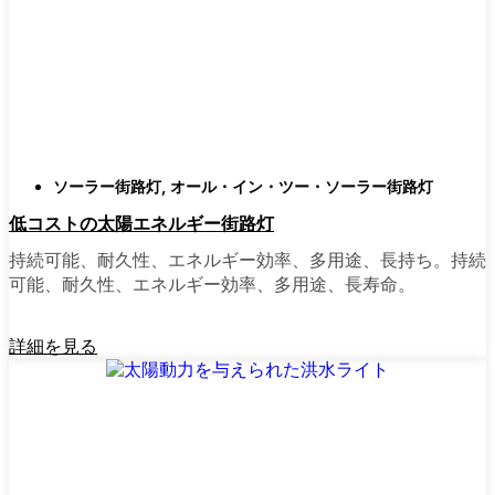
類
庭はそれぞれ違うので、選択肢があるのはい
いことだ。設置がとても簡単なオールインワ
ン・ユニットを選ぶ人もいます。また、広い
スペースにはフラッドライトを、ガレージや
裏門の周りには安心感のある人感センサーラ
ソーラー街路灯
,
オール・イン・ツー・ソーラー街路灯
イトを、という人もいる。装飾的なソーラー
低コストの太陽エネルギー街路灯
ポストライトは、景観を気にしたり、庭にち
ょっとした魅力を加えたい場合に最適だ。ご
持続可能、耐久性、エネルギー効率、多用途、長持ち。持続
近所さんが、深夜の団らんや家族団らんのた
可能、耐久性、エネルギー効率、多用途、長寿命。
めに裏庭のデッキを照らすのに使っているの
を見たこともある。どのようなニーズやスタ
詳細を見る
イルにも合うものがあります。
ソーラーポストライトをオンラインで購入す
る理由