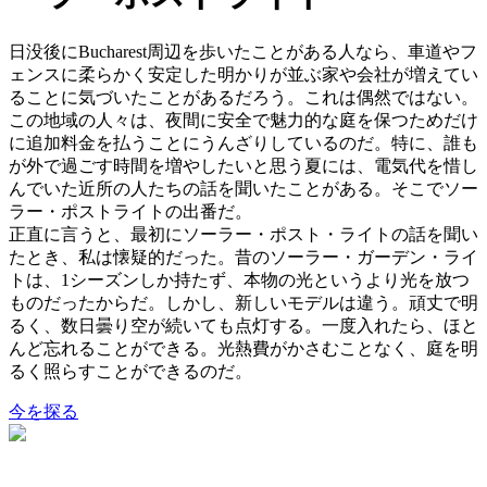
日没後にBucharest周辺を歩いたことがある人なら、車道やフ
ェンスに柔らかく安定した明かりが並ぶ家や会社が増えてい
ることに気づいたことがあるだろう。これは偶然ではない。
この地域の人々は、夜間に安全で魅力的な庭を保つためだけ
に追加料金を払うことにうんざりしているのだ。特に、誰も
が外で過ごす時間を増やしたいと思う夏には、電気代を惜し
んでいた近所の人たちの話を聞いたことがある。そこでソー
ラー・ポストライトの出番だ。
正直に言うと、最初にソーラー・ポスト・ライトの話を聞い
たとき、私は懐疑的だった。昔のソーラー・ガーデン・ライ
トは、1シーズンしか持たず、本物の光というより光を放つ
ものだったからだ。しかし、新しいモデルは違う。頑丈で明
るく、数日曇り空が続いても点灯する。一度入れたら、ほと
んど忘れることができる。光熱費がかさむことなく、庭を明
るく照らすことができるのだ。
今を探る