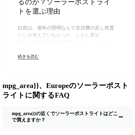
るのか？ソーラーポストライ
トを選ぶ理由
以前は、屋外の照明なんて生活費の足し程度
にしか考えていなかった。しかし最近、
Bucharest周辺で古い照明をソーラー・ポスト
ライトに交換する人が増えていることに気づ
続きを読む
いた。正直なところ、これは理にかなってい
る。残りは太陽が引き受けてくれるので、き
っと次の電気代が少し安くなることに気づく
だろう。
mpg_area}}、Europeのソーラーポスト
しかし、それは単に数ドルを節約するためだ
けではない。このあたりでは、シンプルでた
ライトに関するFAQ
だ機能するものが好きなんだ。このソーラ
ー・ポスト・ライトを設置するだけでいい。
mpg_area}}の近くでソーラーポストライトはどこ
雨が降っていても、雪が降っていても、炎天
で買えますか？
下でも、毎晩点灯する。典型的なBucharestな
嵐を何度か経験したが、まだ新品のように輝