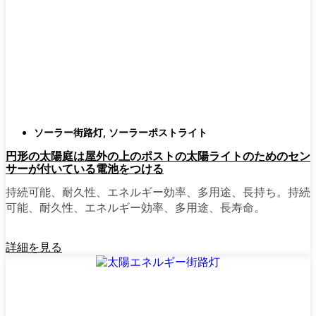
確認すること。つまり、雨や雪、ほこりに
対応できるライトということだ。雹が降っ
ても傷ひとつ付かないものも見たことがあ
る。
スタイル
クラシックなランタンからモダン
でミニマルなものまで、実に多くのデザイ
ンがあります。自分の家の雰囲気に合った
ものを選びましょう。庭のさまざまな場所
ソーラー街路灯
,
ソーラーポストライト
に組み合わせて使う人もいます。
円形の太陽庭は屋外の上のポストの太陽ライトのためのセン
自動センサー：
ほとんどのソーラーポスト
サーが付いている電池をつける
ライトは、夕暮れ時に点灯し、夜明けに消
灯する。モーション・センサーを備えてい
持続可能、耐久性、エネルギー効率、多用途、長持ち。持続
るものもあり、セキュリティを強化するの
可能、耐久性、エネルギー効率、多用途、長寿命。
に便利だ。
詳細を見る
mpg_area}}周辺で見かけるソ
ーラー・ポスト・ライトの種