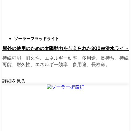
正直に言うと、以前は店から店へと車を走ら
せ、適切な照明を見つけるのに時間をかけす
ぎていた。今はオンラインで注文している。
さまざまなモデルを比較したり、Bijeljinaの他
ソーラーフラッドライト
の人たちのレビューを読んだりできるし、玄
屋外の使用のための太陽動力を与えられた300W洪水ライト
関まで届けてくれる。たいていの店では、迅
速な配送、簡単な返品、質問があれば実際の
持続可能、耐久性、エネルギー効率、多用途、長持ち。持続
カスタマーサポートが受けられる。さらに、
可能、耐久性、エネルギー効率、多用途、長寿命。
土曜日を無駄にして用事を済ませる必要もな
く、地元のショップよりもオンラインの方が
詳細を見る
お買い得で選択肢が多いのが普通です。
乗り換えの準備はできていますか？
高い電気代にうんざりしていたり、シンプル
で信頼できる方法で敷地を照らしたいなら、
ソーラーポストライトは間違いなく試す価値