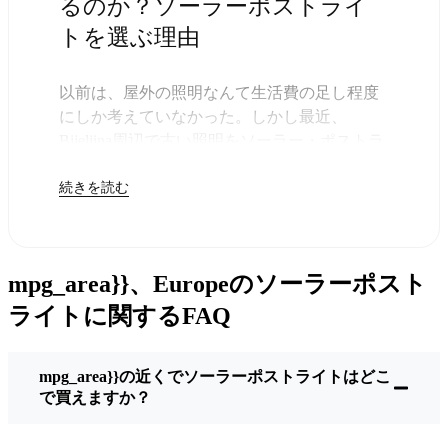
るのか？ソーラーポストライ
トを選ぶ理由
以前は、屋外の照明なんて生活費の足し程度
にしか考えていなかった。しかし最近、
Bijeljina周辺で古い照明をソーラー・ポストラ
イトに交換する人が増えていることに気づい
続きを読む
た。正直なところ、これは理にかなってい
る。残りは太陽が引き受けてくれるので、き
っと次の電気代が少し安くなることに気づく
だろう。
mpg_area}}、Europeのソーラーポスト
しかし、それは単に数ドルを節約するためだ
けではない。このあたりでは、シンプルでた
ライトに関するFAQ
だ機能するものが好きなんだ。このソーラ
ー・ポスト・ライトを設置するだけでいい。
mpg_area}}の近くでソーラーポストライトはどこ
雨が降っていても、雪が降っていても、炎天
で買えますか？
下でも、毎晩点灯する。典型的なBijeljinaな嵐
を何度か経験したが、まだ新品のように輝い