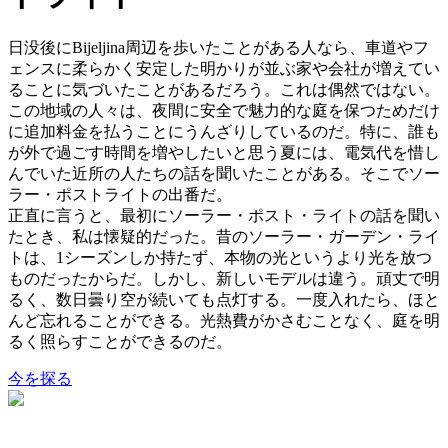
日没後にBijeljina周辺を歩いたことがある人なら、車道やフ
ェンスに柔らかく安定した明かりが並ぶ家や会社が増えてい
ることに気づいたことがあるだろう。これは偶然ではない。
この地域の人々は、夜間に安全で魅力的な庭を保つためだけ
に追加料金を払うことにうんざりしているのだ。特に、誰も
が外で過ごす時間を増やしたいと思う夏には、電気代を惜し
んでいた近所の人たちの話を聞いたことがある。そこでソー
ラー・ポストライトの出番だ。
正直に言うと、最初にソーラー・ポスト・ライトの話を聞い
たとき、私は懐疑的だった。昔のソーラー・ガーデン・ライ
トは、1シーズンしか持たず、本物の光というより光を放つ
ものだったからだ。しかし、新しいモデルは違う。頑丈で明
るく、数日曇り空が続いても点灯する。一度入れたら、ほと
んど忘れることができる。光熱費がかさむことなく、庭を明
るく照らすことができるのだ。
今を探る