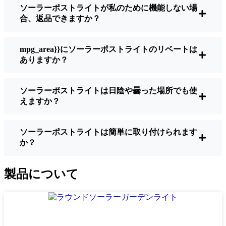
ソーラーポストライトが私のために機能しない場
明るさ：
すべてのソーラーライトが同じよ
合、返品できますか？
うに作られているわけではありません。夜
間に歩いている場所を実際に確認したい場
合は、ルーメンをチェックしよう。歩道な
mpg_area}}にソーラーポストライトのリベートは
ら50～100ルーメンで十分。車道や、もう少
ありますか？
し安全性を高めたい場合は、より明るいも
のを選ぶとよい。
ソーラーポストライトは日陰や曇った場所でも使
バッテリーの寿命：
冬でも一晩中使えるラ
えますか？
イトであることを確認すること。安価なも
のの中には、数時間で色あせ始めるものも
ある。
ソーラーポストライトは簡単に取り付けられます
か？
ビルド・クオリティ：
ステンレス製か頑丈
なプラスチック製を選ぼう。信じてほしい
のは、特価品はBijeljina天候に耐えられない
製品について
ということだ。私は、1シーズンをかろうじ
て乗り切ったセットでそのことを痛感し
た。
耐候性：
少なくともIP65等級であることを