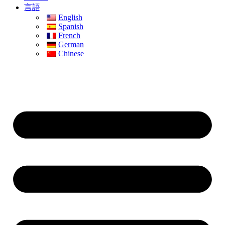
言語
English
Spanish
French
German
Chinese