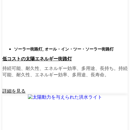
類
庭はそれぞれ違うので、選択肢があるのはい
いことだ。設置がとても簡単なオールインワ
ン・ユニットを選ぶ人もいます。また、広い
スペースにはフラッドライトを、ガレージや
裏門の周りには安心感のある人感センサーラ
ソーラー街路灯
,
オール・イン・ツー・ソーラー街路灯
イトを、という人もいる。装飾的なソーラー
低コストの太陽エネルギー街路灯
ポストライトは、景観を気にしたり、庭にち
ょっとした魅力を加えたい場合に最適だ。ご
持続可能、耐久性、エネルギー効率、多用途、長持ち。持続
近所さんが、深夜の団らんや家族団らんのた
可能、耐久性、エネルギー効率、多用途、長寿命。
めに裏庭のデッキを照らすのに使っているの
を見たこともある。どのようなニーズやスタ
詳細を見る
イルにも合うものがあります。
ソーラーポストライトをオンラインで購入す
る理由