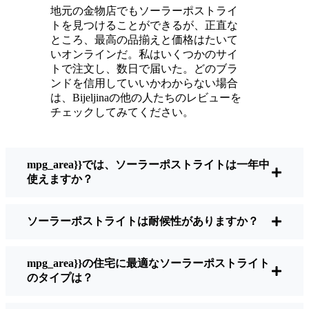
ている。
地元の金物店でもソーラーポストライ
メンテナンスは？ほとんどないよ。時々、ソ
トを見つけることができるが、正直な
ーラーパネルについたホコリや葉っぱを払う
ところ、最高の品揃えと価格はたいて
くらい。配線もいじらないし、電球も変えな
いオンラインだ。私はいくつかのサイ
トで注文し、数日で届いた。どのブラ
い。正直なところ、エネルギーを浪費したり
ンドを信用していいかわからない場合
公害を増やしたりしていないと思うと気分が
は、Bijeljinaの他の人たちのレビューを
いい。小さな変化ですが、私の家はより安全
チェックしてみてください。
で居心地の良い場所になりました。
mpg_area}}では、ソーラーポストライトは一年中
ソーラーポストライトを買うとき、何を見る
使えますか？
べきか？
ソーラーポストライトは耐候性がありますか？
もしあなたが切り替えを考えているのなら、
友人や近所の人に聞かれたときに私がいつも
mpg_area}}の住宅に最適なソーラーポストライト
話すことはこうだ：
のタイプは？